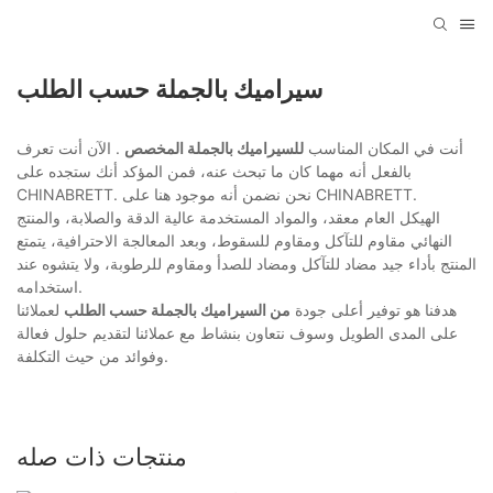
سيراميك بالجملة حسب الطلب
أنت في المكان المناسب
للسيراميك بالجملة المخصص
. الآن أنت تعرف
بالفعل أنه مهما كان ما تبحث عنه، فمن المؤكد أنك ستجده على
CHINABRETT. نحن نضمن أنه موجود هنا على CHINABRETT.
الهيكل العام معقد، والمواد المستخدمة عالية الدقة والصلابة، والمنتج
النهائي مقاوم للتآكل ومقاوم للسقوط، وبعد المعالجة الاحترافية، يتمتع
المنتج بأداء جيد مضاد للتآكل ومضاد للصدأ ومقاوم للرطوبة، ولا يتشوه عند
استخدامه.
هدفنا هو توفير أعلى جودة
من السيراميك بالجملة حسب الطلب
لعملائنا
على المدى الطويل وسوف نتعاون بنشاط مع عملائنا لتقديم حلول فعالة
وفوائد من حيث التكلفة.
منتجات ذات صله