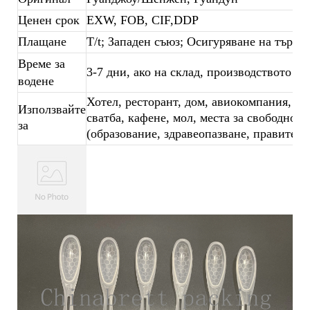
Ценен срок
EXW, FOB, CIF,DDP
Плащане
T/t; Западен съюз; Осигуряване на търго
Време за
3-7 дни, ако на склад, производството на
водене
Хотел, ресторант, дом, авиокомпания, бан
Използвайте
сватба, кафене, мол, места за свободното 
за
(образование, здравеопазване, правителс