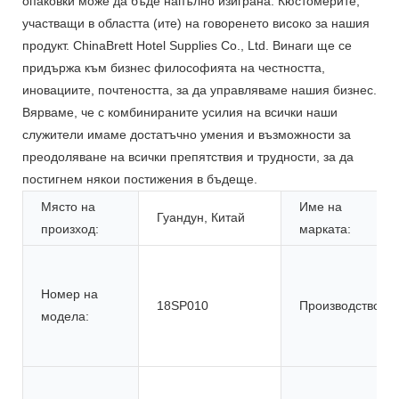
опаковки може да бъде напълно изиграна. Кюстомерите,
участващи в областта (ите) на говоренето високо за нашия
продукт. ChinaBrett Hotel Supplies Co., Ltd. Винаги ще се
придържа към бизнес философията на честността,
иновациите, почтеността, за да управляваме нашия бизнес.
Вярваме, че с комбинираните усилия на всички наши
служители имаме достатъчно умения и възможности за
преодоляване на всички препятствия и трудности, за да
постигнем някои постижения в бъдеще.
Място на
Име на
Гуандун, Китай
произход:
марката:
Номер на
18SP010
Производство:
модела: