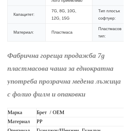
лого приемливо
7G, 8G, 10G,
Тип плосък
Капацитет:
12G, 15G
софтуер:
Пластмасов
Материал:
Пластмаса
тип:
Фабрична гореща продажба 7g
пластмасова чаша за еднократна
употреба прозрачна медена лъжица
с фолио филм и опаковки
Марка
Брет
/ OEM
Материал
PP
Оригинал
Гуанджоу/Шенжен, Гуандун