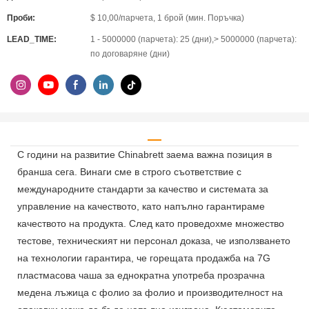
Проби:
$ 10,00/парчета, 1 брой (мин. Поръчка)
LEAD_TIME:
1 - 5000000 (парчета): 25 (дни),> 5000000 (парчета):
по договаряне (дни)
С години на развитие Chinabrett заема важна позиция в
бранша сега. Винаги сме в строго съответствие с
международните стандарти за качество и системата за
управление на качеството, като напълно гарантираме
качеството на продукта. След като проведохме множество
тестове, техническият ни персонал доказа, че използването
на технологии гарантира, че горещата продажба на 7G
пластмасова чаша за еднократна употреба прозрачна
медена лъжица с фолио за фолио и производителност на