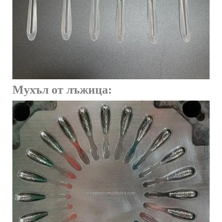
Мухъл от лъжица: