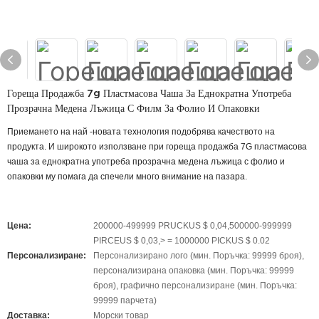
Гореща Продажба 7g Пластмасова Чаша За Еднократна Употреба
Прозрачна Медена Лъжица С Филм За Фолио И Опаковки
Приемането на най -новата технология подобрява качеството на
продукта. И широкото използване при гореща продажба 7G пластмасова
чаша за еднократна употреба прозрачна медена лъжица с фолио и
опаковки му помага да спечели много внимание на пазара.
Цена:
200000-499999 PRUCKUS $ 0,04,500000-999999
PIRCEUS $ 0,03,> = 1000000 PICKUS $ 0.02
Персонализиране:
Персонализирано лого (мин. Поръчка: 99999 броя),
персонализирана опаковка (мин. Поръчка: 99999
броя), графично персонализиране (мин. Поръчка:
99999 парчета)
Доставка:
Морски товар