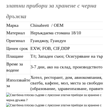
златни прибори за хранене с черна
дръжка
Марка
Chinabrett
/ OEM
Материал
Неръждаема стомана 18/10
Оригинал
Гуанджоу, Гуандун
Ценен срок
EXW, FOB, CIF,DDP
Плащане
T/t; Западен съюз; Осигуряване на търго
Време за
3-7 дни, ако на склад, производството на
водене
Хотел, ресторант, дом, авиокомпания, бан
Използвайте
сватба, кафене, мол, места за свободното 
за
(образование, здравеопазване, правителс