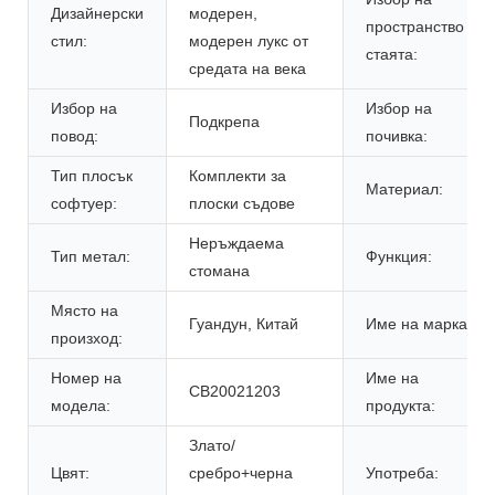
Дизайнерски
модерен,
пространство в
стил:
модерен лукс от
стаята:
средата на века
Избор на
Избор на
Подкрепа
повод:
почивка:
Тип плосък
Комплекти за
Материал:
софтуер:
плоски съдове
Неръждаема
Тип метал:
Функция:
стомана
Място на
Гуандун, Китай
Име на марката:
произход:
Номер на
Име на
CB20021203
модела:
продукта:
Злато/
Цвят:
сребро+черна
Употреба: