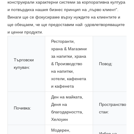
конструирали характерни системи за корпоративна култура
и потвърдиха нашия бизнес принцип на „първо клиент“.
Винаги ще се фокусираме върху нуждите на клиентите и
ще обещаем, че ще предоставим най -удовлетворяващите
и ценни продукти.
Ресторанти,
храна & Магазини
за напитки, храна
Търговски
& Производство
Повод:
купувач:
на напитки,
хотели, кафенета
и кафенета
Ден на майката,
Деня на
Пространство за
Почивка:
благодарността,
стаи:
Хелоуин
Модерен,
Избор на