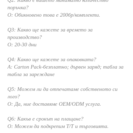
поръчка?
О: Обикновено това е 200бр/комплекти.
Q3: Какво ще кажете за времето за
производство?
О: 20-30 дни
Q4: Какво ще кажете за опаковката?
A: Carton Pack-безплатно; дървен заряд; табла за
табла за зареждане
Q5: Можем ли да отпечатаме собственото си
лого?
О: Да, ние доставяме OEM/ODM услуга.
Q6: Какъв е срокът на плащане?
О: Можем да подкрепим T/T и търговията.