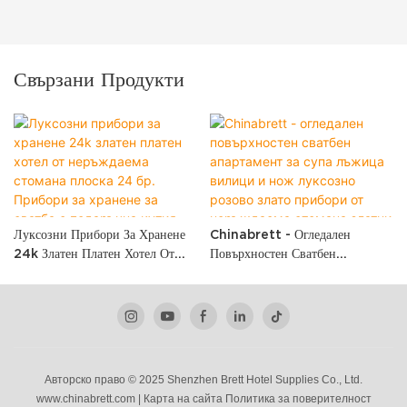
Свързани Продукти
Луксозни Прибори За Хранене
Chinabrett - Огледален
24k Златен Платен Хотел От
Повърхностен Сватбен
Неръждаема Стомана Плоска 24
Апартамент За Супа Лъжица
Бр. Прибори За Хранене За
Вилици И Нож Луксозно Розово
Сватба С Подаръчна Кутия
Злато Прибори От Неръждаема
Стомана Златни Прибори За
Златни Прибори
Авторско право © 2025 Shenzhen Brett Hotel Supplies Co., Ltd.
www.chinabrett.com
|
Карта на сайта
Политика
за поверителност