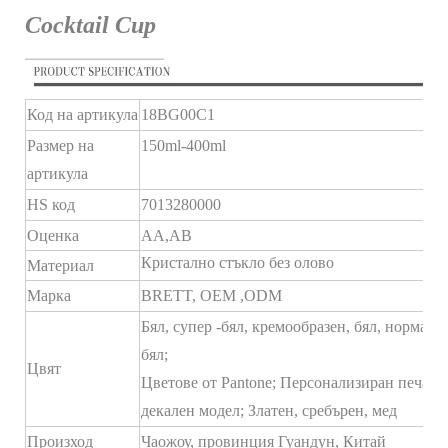
Cocktail Cup
Код на артикула
18BG00C1
Размер на
150ml-400ml
артикула
HS код
7013280000
Оценка
AA,AB
Кристално стъкло без олово
Материал
Марка
BRETT,
OEM
,ODM
Бял, супер -бял, кремообразен, бял, нормале
бял;
Цвят
Цветове от Pantone; Персонализиран печат,
декален модел; Златен, сребърен, мед
Произход
Чаожоу, провинция Гуандун, Китай