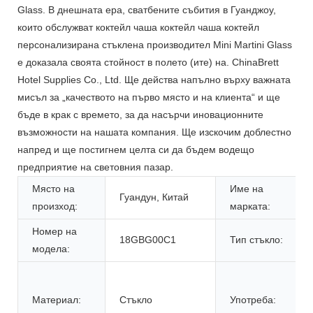
Glass. В днешната ера, сватбените събития в Гуанджоу,
които обслужват коктейл чаша коктейл чаша коктейл
персонализирана стъклена производител Mini Martini Glass
е доказала своята стойност в полето (ите) на. ChinaBrett
Hotel Supplies Co., Ltd. Ще действа напълно върху важната
мисъл за „качеството на първо място и на клиента“ и ще
бъде в крак с времето, за да насърчи иновационните
възможности на нашата компания. Ще изскочим доблестно
напред и ще постигнем целта си да бъдем водещо
предприятие на световния пазар.
Място на
Име на
Гуандун, Китай
произход:
марката:
Номер на
18GBG00C1
Тип стъкло:
модела:
Материал:
Стъкло
Употреба: