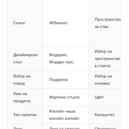
Пространство
Сезон:
AllSeason
за стаи:
Избор на
Дизайнерски
Модерен,
пространство
стил:
Морден лукс
в стаята:
Избор на
Избор на
Подкрепа
повод:
почивка:
Име на
Мартини стъкло
Цвят:
продукта:
Коктейл чаша
Тип напитки:
Капацитет:
коктейл коктейл
Лого:
Лого на клиента
Опаковане: