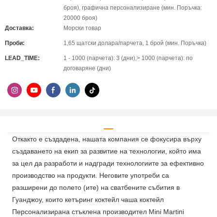
броя), графична персонализиране (мин. Поръчка:
20000 броя)
Доставка:
Морски товар
Проби:
1,65 щатски долара/парчета, 1 брой (мин. Поръчка)
LEAD_TIME:
1 - 1000 (парчета): 3 (дни),> 1000 (парчета): по
договаряне (дни)
Откакто е създадена, нашата компания се фокусира върху
създаването на екип за развитие на технологии, който има
за цел да разработи и надгради технологиите за ефективно
производство на продукти. Неговите употреби са
разширени до полето (ите) на сватбените събития в
Гуанджоу, които кетъринг коктейл чаша коктейл
Персонализирана стъклена производител Mini Martini