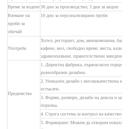
Време за водене
30 дни за производство; 3 дни за акции
Вземане на
10 дни за персонализирани проби
проби за
обичай
Хотел, ресторант, дом, авиокомпания, банкет,
Употреба
кафене, мол, свободно време, места, казина,
здравеопазване, правителствени заведения),
1. Директна фабрика, първокласен порцелан,
разнообразни дизайни.
2. Уникален дизайн с висококачествена и бл
остъклен.
Предимства
3. Форми, размери, дизайн на декола и цвет
поръчка.
4. Строга система за контрол на качеството
5. Формиране: Можем да отворим новата фор