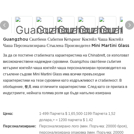
Guangzhou Сватбени Събития Кетъринг Коктейл Чаша Коктейл
Чаша Персонализирана Стъклена Производител Mini Martini Glass
За да се постигне стабилната характеристика на Chinabrett, се използват
висококачествени надеждни суровини. Guangzhou сватбени събития
кетъринг коктейл чаша коктейл чаша персонализиран производител на
стъклени съдове Mini Martini Glass има всички превъзходни
характеристики на тези суровини като издръжливост и стабилност. В
обобщение, 餐具 има отличните характеристики. След като се прилага в
индустриите, нейната голяма роля ще бъде напълно изиграна
Цена:
1-499 Парчета $ 1,65,500-1199 Парчета 1,52
долара,> = 1200 парчета $ 1.42
Персонализиране:
Персонализирано лого (мин. Поръчка: 20000 броя),
персонализирана опаковка (мин. Поръчка: 20000