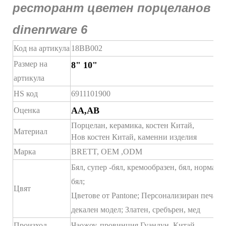
Код на артикула
18BB002
Размер на
8" 10"
артикула
HS код
6911101900
AA,AB
Оценка
Порцелан, керамика, костен Китай,
Материал
Нов костен Китай, каменни изделия
Марка
BRETT,
OEM
,ODM
Бял, супер -бял, кремообразен, бял, нормале
бял;
Цвят
Цветове от Pantone; Персонализиран печат,
декален модел; Златен, сребърен, мед
Произход
Чаожоу, провинция Гуандун, Китай