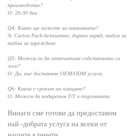
производство?
О: 20-30 дни
Q4: Какво ще кажете за опаковката?
A: Carton Pack-безплатно; дървен заряд; табла за
табла за зареждане
Q5: Можем ли да отпечатаме собственото си
лого?
О: Да, ние доставяме OEM/ODM услуга.
Q6: Какъв е срокът на плащане?
О: Можем да подкрепим T/T и търговията.
Винаги сме готови да предоставим
най -добрата услуга на всеки от
нашите клиенти