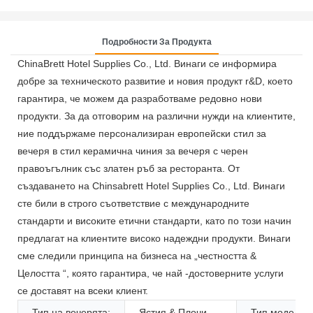
Подробности За Продукта
ChinaBrett Hotel Supplies Co., Ltd. Винаги се информира
добре за техническото развитие и новия продукт r&D, което
гарантира, че можем да разработваме редовно нови
продукти. За да отговорим на различни нужди на клиентите,
ние поддържаме персонализиран европейски стил за
вечеря в стил керамична чиния за вечеря с черен
правоъгълник със златен ръб за ресторанта. От
създаването на Chinsabrett Hotel Supplies Co., Ltd. Винаги
сте били в строго съответствие с международните
стандарти и високите етични стандарти, като по този начин
предлагат на клиентите високо надеждни продукти. Винаги
сме следили принципа на бизнеса на „честността &
Целостта “, която гарантира, че най -достоверните услуги
се доставят на всеки клиент.
Тип на вечерята:
Ястия & Плочи
Тип модел: