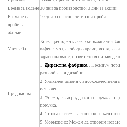
Време за водене
30 дни за производство; 3 дни за акции
Вземане на
10 дни за персонализирани проби
проби за
обичай
Хотел, ресторант, дом, авиокомпания, банкет,
Употреба
кафене, мол, свободно време, места, казина,
здравеопазване, правителствени заведения),
Директна фабрика
1.
, Премиум порцелан
разнообразни дизайни.
2. Уникален дизайн с висококачествена и бл
остъклен.
Предимства
3. Форми, размери, дизайн на декола и цвет
поръчка.
4. Строга система за контрол на качеството
5. Мормоване: Можем да отворим новата фо