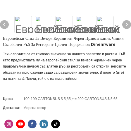
Европейски Стил За Вечеря Керамичен Черен Правоъгълник Чиния
Със Златен Ръб За Ресторант Цветен Порцеланов Dinenrware
Технологиите са от ключово значение за нашето развитие и растеж. Тъй
като предимствата му на европейския стил за вечеря керамичен черен
правоъгълник вечеря със златен ръб за ресторанти са открити, неговите
обхвати на приложение също са разширени значително. В полето (ите)
на ястията & Плочи, той е с голяма стойност.
Цена:
100-199 CARTONSUS $ 5,85,> = 200 CARTONSUS $ 5.65
Доставка:
Морски товар