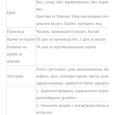
Бял, супер -бял, кремообразен, бял, нормале
бял;
Цвят
Цветове от Pantone; Персонализиран печат,
декален модел; Златен, сребърен, мед
Произход
Чаожоу, провинция Гуандун, Китай
Време за водене
30 дни за производство; 3 дни за акции
Вземане на
10 дни за персонализирани проби
проби за
обичай
Хотел, ресторант, дом, авиокомпания, банкет,
Употреба
кафене, мол, свободно време, места, казина,
здравеопазване, правителствени заведения),
1. Директна фабрика, първокласен порцелан,
разнообразни дизайни.
2. Уникален дизайн с висококачествена и бл
остъклен.