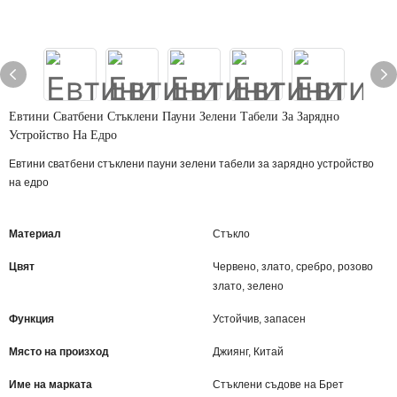
Евтини Сватбени Стъклени Пауни Зелени Табели За Зарядно
Устройство На Едро
Евтини сватбени стъклени пауни зелени табели за зарядно устройство
на едро
Материал
Стъкло
Цвят
Червено, злато, сребро, розово
злато, зелено
Функция
Устойчив, запасен
Място на произход
Джиянг, Китай
Име на марката
Стъклени съдове на Брет