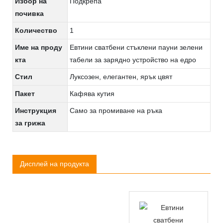
Избор на
Подкрепа
почивка
Количество
1
Име на проду
Евтини сватбени стъклени пауни зелени
кта
табели за зарядно устройство на едро
Стил
Луксозен, елегантен, ярък цвят
Пакет
Кафява кутия
Инструкция
Само за промиване на ръка
за грижа
Дисплей на продукта