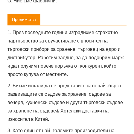
О: Ние сме фабрични.
Предимства
1. През последните години изградихме страхотно
партньорство за съучастяване с вносител на
търговски прибори за хранене, търговец на едро и
дистрибутор. Работим заедно, за да подобрим марж
и да получим повече поръчка от конкурент, който
просто купува от местните.
2. Бихме искали да се представите като най -бързо
развиващите се съдове за хранене, съдове за
вечеря, кухненски съдове и други търговски съдове
за хранене на съдове& Хотелски доставки на
износител в Китай.
3. Като един от най -големите производители на