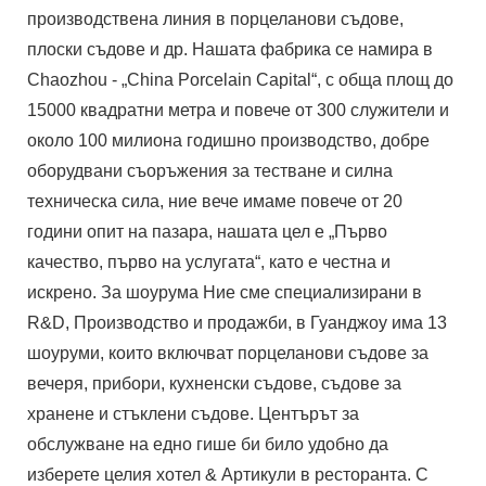
производствена линия в порцеланови съдове,
плоски съдове и др. Нашата фабрика се намира в
Chaozhou - „China Porcelain Capital“, с обща площ до
15000 квадратни метра и повече от 300 служители и
около 100 милиона годишно производство, добре
оборудвани съоръжения за тестване и силна
техническа сила, ние вече имаме повече от 20
години опит на пазара, нашата цел е „Първо
качество, първо на услугата“, като е честна и
искрено. За шоурума Ние сме специализирани в
R&D, Производство и продажби, в Гуанджоу има 13
шоуруми, които включват порцеланови съдове за
вечеря, прибори, кухненски съдове, съдове за
хранене и стъклени съдове. Центърът за
обслужване на едно гише би било удобно да
изберете целия хотел & Артикули в ресторанта. С