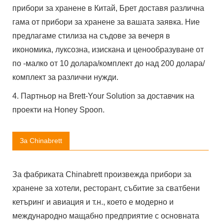
прибори за хранене в Китай, Брет доставя различна
гама от прибори за хранене за вашата заявка. Ние
предлагаме стилиза на съдове за вечеря в
икономика, луксозна, изискана и ценообразуване от
по -малко от 10 долара/комплект до над 200 долара/
комплект за различни нужди.
4. Партньор на Brett-Your Solution за доставчик на
проекти на Honey Spoon.
За Chinabrett
За фабриката Chinabrett произвежда прибори за
хранене за хотели, ресторант, събитие за сватбени
кетъринг и авиация и т.н., което е модерно и
международно мащабно предприятие с основната