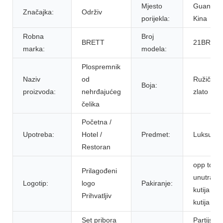
Mjesto
Guangdo
Značajka:
Održiv
porijekla:
Kina
Robna
Broj
BRETT
21BR090
marka:
modela:
Plospremnik
Naziv
od
Ružičast
Boja:
proizvoda:
nehrđajućeg
zlato
čelika
Početna /
Upotreba:
Hotel /
Predmet:
Luksuz
Restoran
opp torba
Prilagođeni
unutrašn
Logotip:
logo
Pakiranje:
kutija +
Prihvatljiv
kutija
Set pribora
Partijski