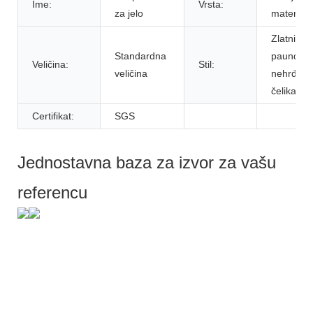
Ime:
Vrsta:
za jelo
materijal
Zlatni
Standardna
paunder 
Veličina:
Stil:
veličina
nehrđaju
čelika
Certifikat:
SGS
Jednostavna baza za izvor za vašu
referencu