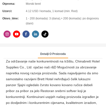
Otprema:
Morski teret
Uzorci:
4.12 USD / komada, 1 komad (min. Red)
Olovo_time:
1 - 200 (komada): 3 (dana),> 200 (komada): po dogovoru
(dani)
Detalji O Proizvodu
Za održavanje naše konkurentnosti na tržištu, Chinabrett Hotel
Supplies Co., Ltd. ojačao naš r&D Mogućnosti za ubrzavanje
napretka novog razvoja proizvoda. Sada najavljujemo da smo
samostalno razvijeni Brett Hotel nehrđajući čelik luksuzni
panzer Sjajni ogledalo čvrsto kovano kovano ručice debeli
pribor za pribor za jelo Restoran srebrni softver koji je
konkurentniji. Kontinuirani uspjeh našeg proizvoda izgrađen je
po dosljednim i konkurentnim cijenama, kvalitetnom izradom,