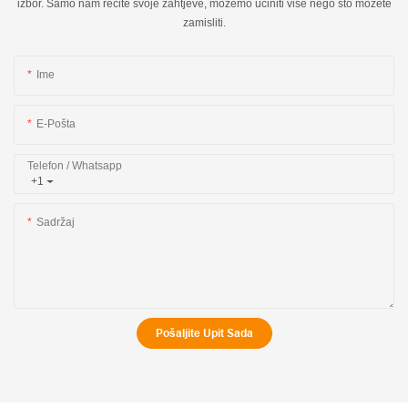
izbor. Samo nam recite svoje zahtjeve, možemo učiniti više nego što možete
zamisliti.
Ime
E-Pošta
Telefon / Whatsapp
+1
Sadržaj
Pošaljite Upit Sada