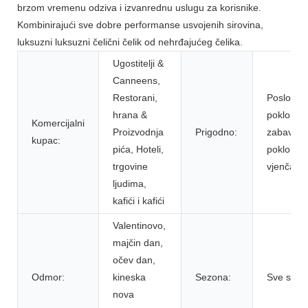
brzom vremenu odziva i izvanrednu uslugu za korisnike.
Kombinirajući sve dobre performanse usvojenih sirovina,
luksuzni luksuzni čelični čelik od nehrđajućeg čelika.
Ugostitelji &
Canneens,
Restorani,
Poslovni
hrana &
pokloni,
Komercijalni
Proizvodnja
Prigodno:
zabava,
kupac:
pića, Hoteli,
pokloni,
trgovine
vjenčanje
ljudima,
kafići i kafići
Valentinovo,
majčin dan,
očev dan,
Odmor:
kineska
Sezona:
Sve sezo
nova