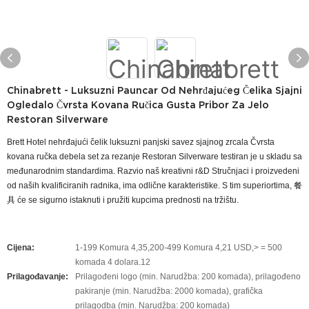
Chinabrett - Luksuzni Pauncar Od Nehrđajućeg Čelika Sjajni
Ogledalo Čvrsta Kovana Ručica Gusta Pribor Za Jelo
Restoran Silverware
Brett Hotel nehrđajući čelik luksuzni panjski savez sjajnog zrcala Čvrsta
kovana ručka debela set za rezanje Restoran Silverware testiran je u skladu sa
međunarodnim standardima. Razvio naš kreativni r&D Stručnjaci i proizvedeni
od naših kvalificiranih radnika, ima odlične karakteristike. S tim superiortima, 餐
具 će se sigurno istaknuti i pružiti kupcima prednosti na tržištu.
Cijena:
1-199 Komura 4,35,200-499 Komura 4,21 USD,> = 500
komada 4 dolara.12
Prilagođavanje:
Prilagođeni logo (min. Narudžba: 200 komada), prilagođeno
pakiranje (min. Narudžba: 2000 komada), grafička
prilagodba (min. Narudžba: 200 komada)