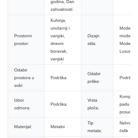
godina, Dan
zahvalnosti
Kuhinja,
unutarnji i
Moderni,
Prostorni
vanjski,
Dizajn
moderni,
prostor:
dnevni
stila:
Moderde
boravak,
Luxury
vanjski
Odabir
Odabir
prostora u
Podrška
Podrška
prilike:
sobi:
Kompleti
Izbor
Vrsta
Podrška
padu
odmora:
ploča:
posuđa
Tip
Nehrđaju
Materijal:
Metalni
metala:
čelik