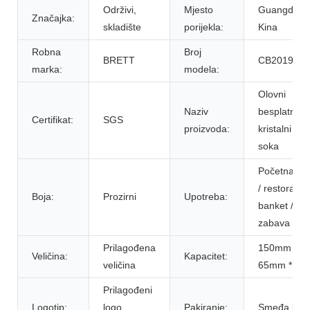
Održivi, ​​
Mjesto
Guangdong
Značajka:
skladište
porijekla:
Kina
Robna
Broj
BRETT
CB2019042
marka:
modela:
Olovni
Naziv
besplatni
Certifikat:
SGS
proizvoda:
kristalni so
soka
Početna / H
/ restoran /
Boja:
Prozirni
Upotreba:
banket /
zabava
Prilagođena
150mm *
Veličina:
Kapacitet:
veličina
65mm * 6
Prilagođeni
Logotip:
logo
Pakiranje:
Smeđa kuti