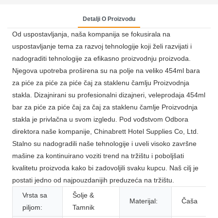
Detalji O Proizvodu
Od uspostavljanja, naša kompanija se fokusirala na
uspostavljanje tema za razvoj tehnologije koji želi razvijati i
nadograditi tehnologije za efikasno proizvodnju proizvoda.
Njegova upotreba proširena su na polje na veliko 454ml bara
za piće za piće za piće čaj za staklenu čamlju Proizvodnja
stakla. Dizajnirani su profesionalni dizajneri, veleprodaja 454ml
bar za piće za piće čaj za čaj za staklenu čamlje Proizvodnja
stakla je privlačna u svom izgledu. Pod vođstvom Odbora
direktora naše kompanije, Chinabrett Hotel Supplies Co, Ltd.
Stalno su nadogradili naše tehnologije i uveli visoko završne
mašine za kontinuirano voziti trend na tržištu i poboljšati
kvalitetu proizvoda kako bi zadovoljili svaku kupcu. Naš cilj je
postati jedno od najpouzdanijih preduzeća na tržištu.
Vrsta sa
Šolje &
Materijal:
Čaša
piljom:
Tamnik