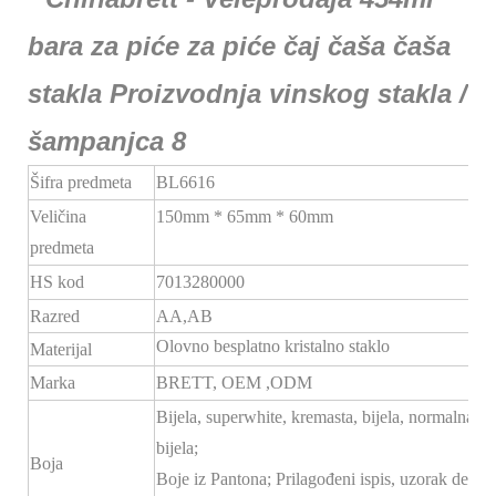
Šifra predmeta
BL6616
Veličina
150mm * 65mm * 60mm
predmeta
HS kod
7013280000
Razred
AA,AB
Olovno besplatno kristalno staklo
Materijal
Marka
BRETT,
OEM
,ODM
Bijela, superwhite, kremasta, bijela, normalna
bijela;
Boja
Boje iz Pantona; Prilagođeni ispis, uzorak dekala