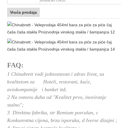
Vruća prodaja
FAQ:
1 Chinabrett vodi jednostavan i zdrav život, sa
kvalitetom za Hoteli, restorani, kuće,
aviokompanije i banket itd;
2 Na osnovu duha od "Kvalitet prvo, inoviranje
stalno";
3
Direktna fabrika,
str
Remium porculan,
c
Konkurentna cijena, brza isporuka,
d
Iverse dizajni
;
4
Strogi sistem kontrole kvaliteta
;