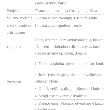
Zlatni, srebrni, bakar
Porijeklo
Chaozhou, provincija Guangdong, Kina
Vrijeme vođenja
30 dana za proizvodnju; 3 dana za zalihe
Uzorkovanje za
10 dana za prilagođene uzorke
prilagođenu
Hotel, restoran, dom, aviokompanija, banket, hodn
Upotreba
tržni centar, slobodno vrijeme, mesta, kockarnice
vladine ustanove), centar, događaj
1. Direktna fabrika, premium porculan, konkurent
2. Jedinstven dizajn sa visokom kvalitetom i po
ostakljena boja.
Prednosti
3. Oblici, veličina, dizajn naljepnice i boje mogu 
4. Strogi sistem kontrole kvaliteta
5. Kalupovanje: Možemo otvoriti novi kalup za
tehnički crteži