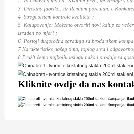
2 Na osnovu duha od "Kvalitet prvo, inoviranje staln
3
Direktna fabrika,
str
Remium porculan,
c
Konkuren
4
Strogi sistem kontrole kvaliteta
;
5
Kalupovanje: Možemo otvoriti novi kalup za veče
izrađen po mjeri
;
6
Postoji dugoročna saradnja sa brodarskom kompanij
7 Karakteristike našeg tima, toplog srca i odgovornos
8 Pružit ćemo najbolju uslugu nakon prodaje za gost
Kliknite ovdje da nas kontak