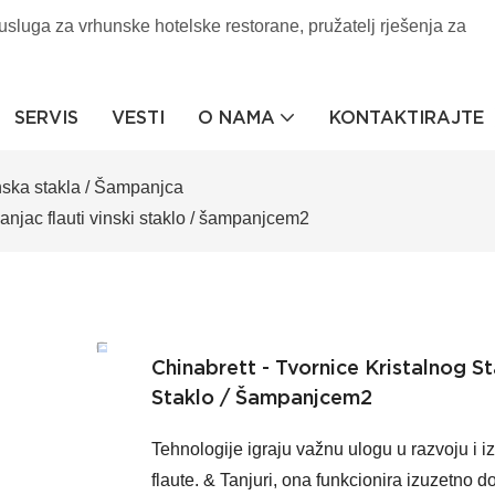
sluga za vrhunske hotelske restorane, pružatelj rješenja za
SERVIS
VESTI
O NAMA
KONTAKTIRAJTE 
nska stakla / Šampanjca
panjac flauti vinski staklo / šampanjcem2
Chinabrett - Tvornice Kristalnog S
Staklo / Šampanjcem2
Tehnologije igraju važnu ulogu u razvoju i i
flaute. & Tanjuri, ona funkcionira izuzetno d