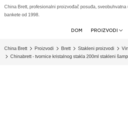
China Brett, profesionalni proizvođač posuđa, sveobuhvatna u
bankete od 1998.
DOM
PROIZVODI
China Brett
Proizvodi
Brett
Stakleni proizvodi
Vi
Chinabrett - tvornice kristalnog stakla 200ml stakleni šam