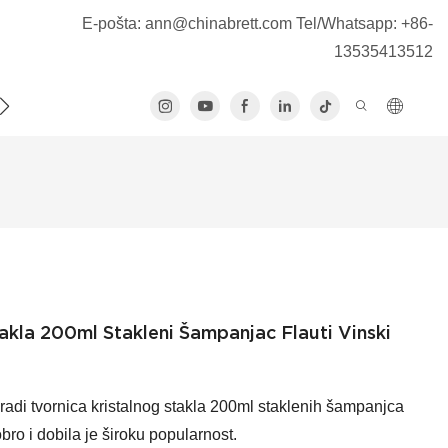
E-pošta:
ann@chinabrett.com
Tel/Whatsapp: +86-
13535413512
NAS
takla 200ml Stakleni Šampanjac Flauti Vinski
zradi tvornica kristalnog stakla 200ml staklenih šampanjca
obro i dobila je široku popularnost.