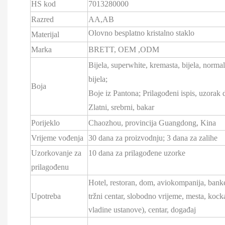
HS kod
7013280000
Razred
AA,AB
Olovno besplatno kristalno staklo
Materijal
Marka
BRETT,
OEM
,ODM
Bijela, superwhite, kremasta, bijela, norma
bijela;
Boja
Boje iz Pantona; Prilagođeni ispis, uzorak 
Zlatni, srebrni, bakar
Porijeklo
Chaozhou, provincija Guangdong, Kina
Vrijeme vođenja
30 dana za proizvodnju; 3 dana za zalihe
Uzorkovanje za
10 dana za prilagođene uzorke
prilagođenu
Hotel, restoran, dom, aviokompanija, banket,
Upotreba
tržni centar, slobodno vrijeme, mesta, kocka
vladine ustanove), centar, događaj