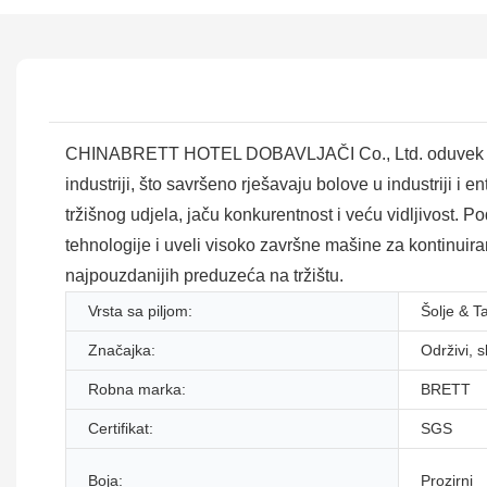
CHINABRETT HOTEL DOBAVLJAČI Co., Ltd. oduvek je pri
industriji, što savršeno rješavaju bolove u industriji 
tržišnog udjela, jaču konkurentnost i veću vidljivost.
tehnologije i uveli visoko završne mašine za kontinuirano
najpouzdanijih preduzeća na tržištu.
Vrsta sa piljom:
Šolje & T
Značajka:
Održivi, ​​
Robna marka:
BRETT
Certifikat:
SGS
Boja:
Prozirni