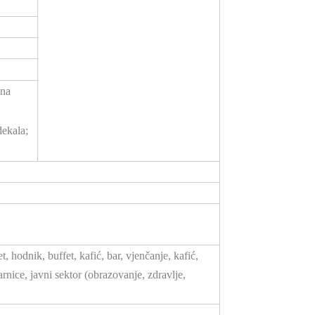
lna
dekala;
 hodnik, buffet, kafić, bar, vjenčanje, kafić,
rnice, javni sektor (obrazovanje, zdravlje,