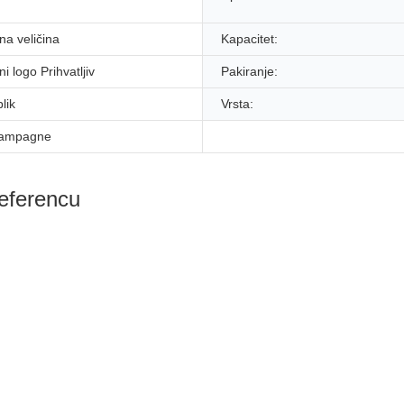
na veličina
Kapacitet:
i logo Prihvatljiv
Pakiranje:
lik
Vrsta:
hampagne
referencu