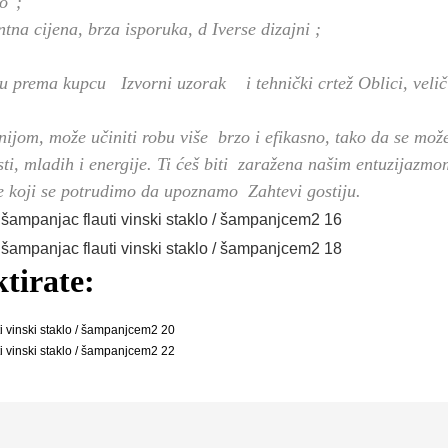
o";
tna cijena, brza isporuka,
d
Iverse dizajni
;
ru prema kupcu Izvorni uzorak i tehnički crtež
Oblici, veli
om, može učiniti robu više brzo i efikasno, tako da se može
ti, mladih i energije. Ti ćeš biti zaražena našim entuzijazmo
e koji se potrudimo da upoznamo Zahtevi gostiju.
tirate: