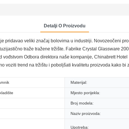
Detalji O Proizvodu
davao veliki značaj bolovima u industriji. Novozeočeni proiz
i entuzijastično traže tražene tržište. Fabrike Crystal Glassware
 Pod vođstvom Odbora direktora naše kompanije, Chinabrett Hotel
 voziti trend na tržištu i poboljšati kvalitetu proizvoda kako bi 
amnik
Materijal:
skladište
Mjesto porijekla:
Broj modela:
Naziv proizvoda:
Upotreba: