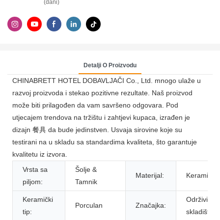
(dani)
Detalji O Proizvodu
CHINABRETT HOTEL DOBAVLJAČI Co., Ltd. mnogo ulaže u
razvoj proizvoda i stekao pozitivne rezultate. Naš proizvod
može biti prilagođen da vam savršeno odgovara. Pod
utjecajem trendova na tržištu i zahtjevi kupaca, izrađen je
dizajn 餐具 da bude jedinstven. Usvaja sirovine koje su
testirani na u skladu sa standardima kvaliteta, što garantuje
kvalitetu iz izvora.
Vrsta sa
Šolje &
Materijal:
Keramika
piljom:
Tamnik
Keramički
Održivi, ​​
Porculan
Značajka:
tip:
skladište