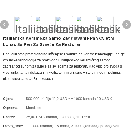
Italijanska Keramička Samo Zagrijavanje Pan Cvjetni
Lonac Sa Peći Za Svijeće Za Restoran
Dodijelili smo profesionalne inženjere i radnike da koriste tehnologije i druge
vrhunske tehnologije za proizvodnju italijanskog keramičkog samog
zagrijanog suhom za supce sa svijećama za restoran. Kao vrsti proizvoda s
više funkcijama i dokazanim kvalitetom, ima razne vrste u mnogim poljima,
uključujući čaše & Polje kosuca.
Cijena:
500-999. Kočija 11,0 USD,> = 1000 komada 10 USD.0
Otprema:
Morski teret
Uzorci:
25,00 USD / komad, 1 komad (min. Red)
Olovo_time:
1 - 1000 (komad): 15 (dana),> 1000 (komada): po dogovoru