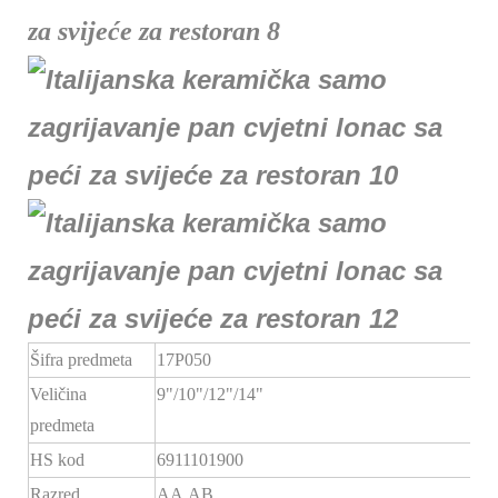
Šifra predmeta
17P050
Veličina
9"/10"/12"/14"
predmeta
HS kod
6911101900
Razred
AA,AB