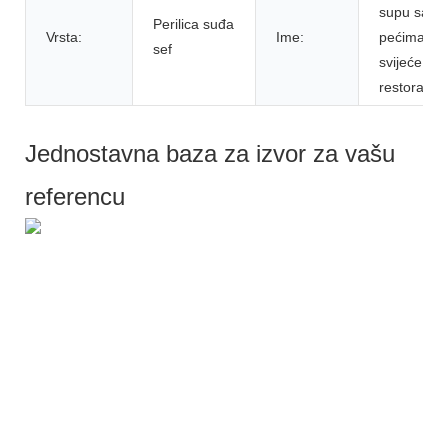
supu sa
Perilica suđa
Vrsta:
Ime:
pećima za
sef
svijeće za
restoran
Jednostavna baza za izvor za vašu
referencu