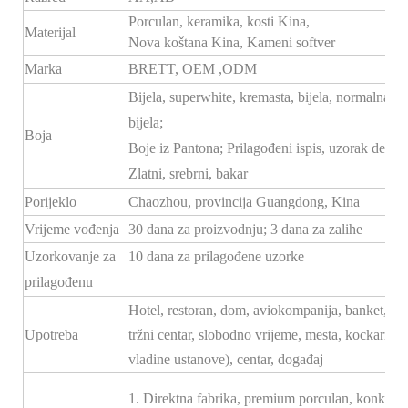
Porculan, keramika, kosti Kina,
Materijal
Nova koštana Kina, Kameni softver
Marka
BRETT,
OEM
,ODM
Bijela, superwhite, kremasta, bijela, normalna
bijela;
Boja
Boje iz Pantona; Prilagođeni ispis, uzorak dekala
Zlatni, srebrni, bakar
Porijeklo
Chaozhou, provincija Guangdong, Kina
Vrijeme vođenja
30 dana za proizvodnju; 3 dana za zalihe
Uzorkovanje za
10 dana za prilagođene uzorke
prilagođenu
Hotel, restoran, dom, aviokompanija, banket, hodn
Upotreba
tržni centar, slobodno vrijeme, mesta, kockarnice
vladine ustanove), centar, događaj
1. Direktna fabrika, premium porculan, konkurent