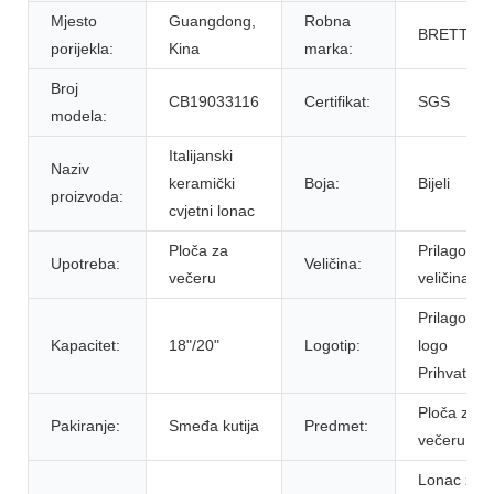
Mjesto
Guangdong,
Robna
BRETT
porijekla:
Kina
marka:
Broj
CB19033116
Certifikat:
SGS
modela:
Italijanski
Naziv
keramički
Boja:
Bijeli
proizvoda:
cvjetni lonac
Ploča za
Prilagođe
Upotreba:
Veličina:
večeru
veličina
Prilagođen
Kapacitet:
18"/20"
Logotip:
logo
Prihvatljiv
Ploča za
Pakiranje:
Smeđa kutija
Predmet:
večeru
Lonac za