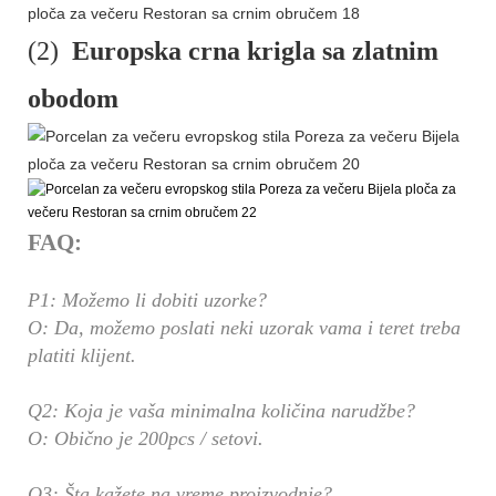
(2)
Europska crna krigla sa zlatnim
obodom
FAQ:
P1: Možemo li dobiti uzorke?
O: Da, možemo poslati neki uzorak vama i teret treba
platiti klijent.
Q2: Koja je vaša minimalna količina narudžbe?
O: Obično je 200pcs / setovi.
Q3: Šta kažete na vreme proizvodnje?