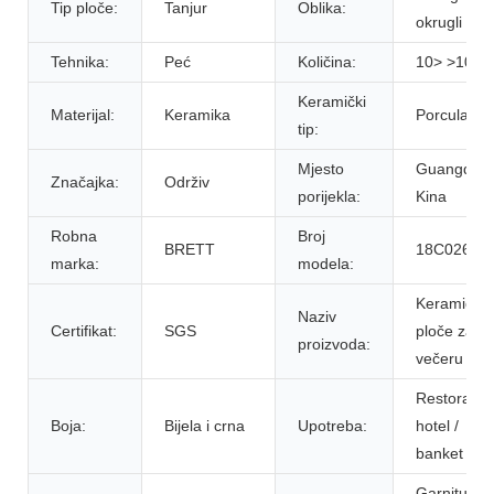
Tip ploče:
Tanjur
Oblika:
okrugli obli
Tehnika:
Peć
Količina:
10> >10
Keramički
Materijal:
Keramika
Porculan
tip:
Mjesto
Guangdon
Značajka:
Održiv
porijekla:
Kina
Robna
Broj
BRETT
18C026
marka:
modela:
Keramičke
Naziv
Certifikat:
SGS
ploče za
proizvoda:
večeru
Restoran /
Boja:
Bijela i crna
Upotreba:
hotel /
banket
Garnitura 