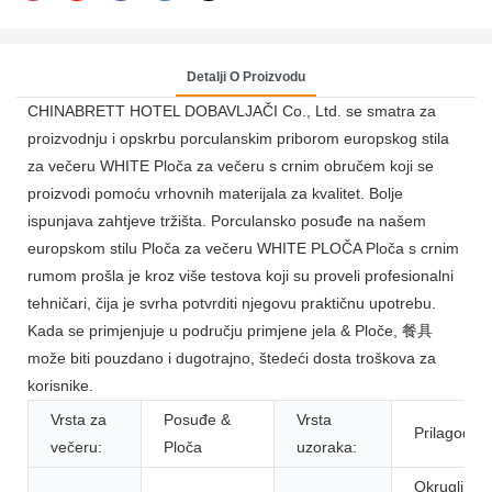
Detalji O Proizvodu
CHINABRETT HOTEL DOBAVLJAČI Co., Ltd. se smatra za
proizvodnju i opskrbu porculanskim priborom europskog stila
za večeru WHITE Ploča za večeru s crnim obručem koji se
proizvodi pomoću vrhovnih materijala za kvalitet. Bolje
ispunjava zahtjeve tržišta. Porculansko posuđe na našem
europskom stilu Ploča za večeru WHITE PLOČA Ploča s crnim
rumom prošla je kroz više testova koji su proveli profesionalni
tehničari, čija je svrha potvrditi njegovu praktičnu upotrebu.
Kada se primjenjuje u području primjene jela & Ploče, 餐具
može biti pouzdano i dugotrajno, štedeći dosta troškova za
korisnike.
Vrsta za
Posuđe &
Vrsta
Prilagođen
večeru:
Ploča
uzoraka:
Okrugli,