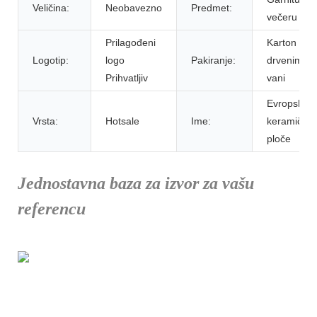
Veličina:
Neobavezno
Predmet:
večeru
Prilagođeni
Karton sa
Logotip:
logo
Pakiranje:
drvenim
Prihvatljiv
vani
Evropske
Vrsta:
Hotsale
Ime:
keramičke
ploče
Jednostavna baza za izvor za vašu
referencu