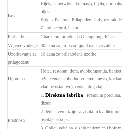
Bijela, superwhite, kremasta, bijela, normalna
bijela;
Boja
Boje iz Pantona; Prilagođeni ispis, uzorak dekala
Zlatni, srebrni, bakar
Porijeklo
Chaozhou, provincija Guangdong, Kina
Vrijeme vođenja
30 dana za proizvodnju; 3 dana za zalihe
Uzorkovanje za
10 dana za prilagođene uzorke
prilagođenu
Hotel, restoran, dom, aviokompanija, banket, hodn
Upotreba
tržni centar, slobodno vrijeme, mesta, kockarnice
vladine ustanove), centar, događaj
Direktna fabrika
1.
, Premium porculan, konk
dizajn.
2. Jedinstven dizajn sa visokom kvalitetom i po
ostakljena boja.
Prednosti
3. Oblici, veličina, dizajn naljepnice i boje mogu 