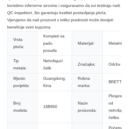
koristimo inferiorne sirovine i osiguravamo da svi testiraju naši
QC inspektori, što garantuju kvalitet postavljanja ploča.
Vjerujemo da naš proizvod s toliko prednosti može donijeti
beneficije svim kupcima.
Kompleti sa
Vrsta
padu
Materijal:
Metalni
ploča:
posuđa
Tip
Nehrđajući
Značajka:
Održiv
metala:
čelik
Mjesto
Guangdong,
Robna
BRETT
porijekla:
Kina
marka:
Plospremni
Broj
Naziv
od
18B950
modela:
proizvoda:
nehrđajuć
čelika
Početna /