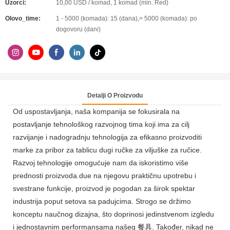
Uzorci:
10,00 USD / komad, 1 komad (min. Red)
Olovo_time:
1 - 5000 (komada): 15 (dana),> 5000 (komada): po
dogovoru (dani)
Detalji O Proizvodu
Od uspostavljanja, naša kompanija se fokusirala na
postavljanje tehnološkog razvojnog tima koji ima za cilj
razvijanje i nadogradnju tehnologija za efikasno proizvoditi
marke za pribor za tablicu dugi ručke za viljuške za ručice.
Razvoj tehnologije omogućuje nam da iskoristimo više
prednosti proizvoda.due na njegovu praktičnu upotrebu i
svestrane funkcije, proizvod je pogodan za širok spektar
industrija poput setova sa padujcima. Strogo se držimo
konceptu naučnog dizajna, što doprinosi jedinstvenom izgledu
i jednostavnim performansama našeg 餐具. Također, nikad ne