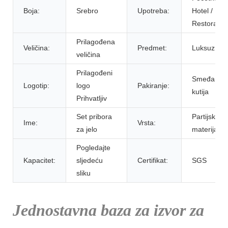
Boja:
Srebro
Upotreba:
Hotel /
Restoran
Prilagođena
Veličina:
Predmet:
Luksuz
veličina
Prilagođeni
Smeđa
Logotip:
logo
Pakiranje:
kutija
Prihvatljiv
Set pribora
Partijski
Ime:
Vrsta:
za jelo
materijal
Pogledajte
Kapacitet:
sljedeću
Certifikat:
SGS
sliku
Jednostavna baza za izvor za