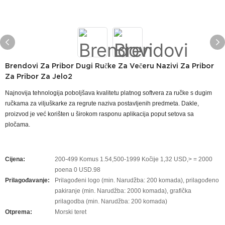
Brendovi Za Pribor Dugi Ručke Za Večeru Nazivi Za Pribor
Za Pribor Za Jelo2
Najnovija tehnologija poboljšava kvalitetu platnog softvera za ručke s dugim
ručkama za viljuškarke za regrute naziva postavljenih predmeta. Dakle,
proizvod je već korišten u širokom rasponu aplikacija poput setova sa
pločama.
Cijena:
200-499 Komus 1.54,500-1999 Kočije 1,32 USD,> = 2000
poena 0 USD.98
Prilagođavanje:
Prilagođeni logo (min. Narudžba: 200 komada), prilagođeno
pakiranje (min. Narudžba: 2000 komada), grafička
prilagodba (min. Narudžba: 200 komada)
Otprema:
Morski teret