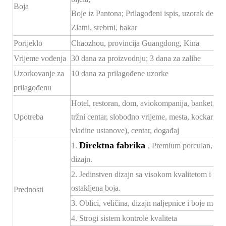
Boja
Boje iz Pantona; Prilagođeni ispis, uzorak dekala
Zlatni, srebrni, bakar
Porijeklo
Chaozhou, provincija Guangdong, Kina
Vrijeme vođenja
30 dana za proizvodnju; 3 dana za zalihe
Uzorkovanje za
10 dana za prilagođene uzorke
prilagođenu
Hotel, restoran, dom, aviokompanija, banket, hodn
Upotreba
tržni centar, slobodno vrijeme, mesta, kockarnice
vladine ustanove), centar, događaj
Direktna fabrika
1.
, Premium porculan, konk
dizajn.
2. Jedinstven dizajn sa visokom kvalitetom i po
ostakljena boja.
Prednosti
3. Oblici, veličina, dizajn naljepnice i boje mogu 
4. Strogi sistem kontrole kvaliteta