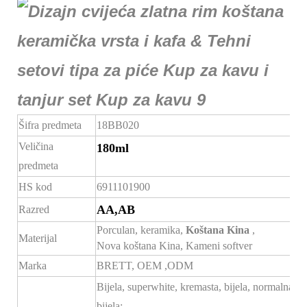
Šifra predmeta
18BB020
Veličina
180ml
predmeta
HS kod
6911101900
AA,AB
Razred
Porculan, keramika,
Koštana Kina
,
Materijal
Nova koštana Kina, Kameni softver
Marka
BRETT,
OEM
,ODM
Bijela, superwhite, kremasta, bijela, normalna
bijela;