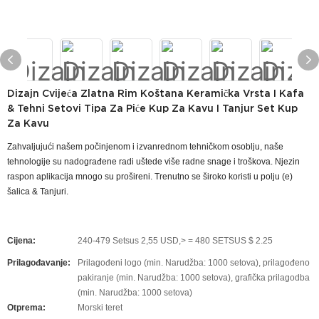
Dizajn Cvijeća Zlatna Rim Koštana Keramička Vrsta I Kafa
& Tehni Setovi Tipa Za Piće Kup Za Kavu I Tanjur Set Kup
Za Kavu
Zahvaljujući našem počinjenom i izvanrednom tehničkom osoblju, naše
tehnologije su nadograđene radi uštede više radne snage i troškova. Njezin
raspon aplikacija mnogo su prošireni. Trenutno se široko koristi u polju (e)
šalica & Tanjuri.
Cijena:
240-479 Setsus 2,55 USD,> = 480 SETSUS $ 2.25
Prilagođavanje:
Prilagođeni logo (min. Narudžba: 1000 setova), prilagođeno
pakiranje (min. Narudžba: 1000 setova), grafička prilagodba
(min. Narudžba: 1000 setova)
Otprema:
Morski teret