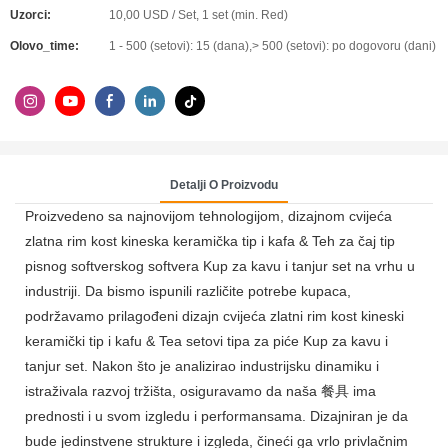
Uzorci:
10,00 USD / Set, 1 set (min. Red)
Olovo_time:
1 - 500 (setovi): 15 (dana),> 500 (setovi): po dogovoru (dani)
Detalji O Proizvodu
Proizvedeno sa najnovijom tehnologijom, dizajnom cvijeća
zlatna rim kost kineska keramička tip i kafa & Teh za čaj tip
pisnog softverskog softvera Kup za kavu i tanjur set na vrhu u
industriji. Da bismo ispunili različite potrebe kupaca,
podržavamo prilagođeni dizajn cvijeća zlatni rim kost kineski
keramički tip i kafu & Tea setovi tipa za piće Kup za kavu i
tanjur set. Nakon što je analizirao industrijsku dinamiku i
istraživala razvoj tržišta, osiguravamo da naša 餐具 ima
prednosti i u svom izgledu i performansama. Dizajniran je da
bude jedinstvene strukture i izgleda, čineći ga vrlo privlačnim