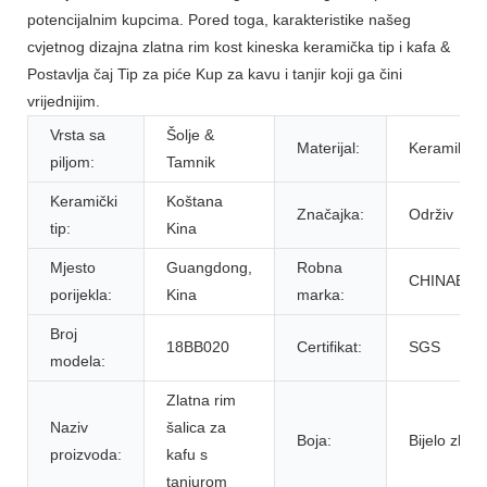
potencijalnim kupcima. Pored toga, karakteristike našeg
cvjetnog dizajna zlatna rim kost kineska keramička tip i kafa &
Postavlja čaj Tip za piće Kup za kavu i tanjir koji ga čini
vrijednijim.
Vrsta sa
Šolje &
Materijal:
Keramika
piljom:
Tamnik
Keramički
Koštana
Značajka:
Održiv
tip:
Kina
Mjesto
Guangdong,
Robna
CHINABRE
porijekla:
Kina
marka:
Broj
18BB020
Certifikat:
SGS
modela:
Zlatna rim
Naziv
šalica za
Boja:
Bijelo zlato
proizvoda:
kafu s
tanjurom