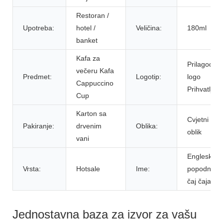
Restoran /
Upotreba:
hotel /
Veličina:
180ml
banket
Kafa za
Prilagođeni
večeru Kafa
Predmet:
Logotip:
logo
Cappuccino
Prihvatljiv
Cup
Karton sa
Cvjetni okru
Pakiranje:
drvenim
Oblika:
oblik
vani
Engleski
Vrsta:
Hotsale
Ime:
popodnevn
čaj čaja
Jednostavna baza za izvor za vašu