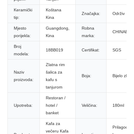
Keramički
Koštana
Značajka:
Održiv
tip:
Kina
Mjesto
Guangdong,
Robna
CHINABRE
porijekla:
Kina
marka:
Broj
18BB019
Certifikat:
SGS
modela:
Zlatna rim
Naziv
šalica za
Boja:
Bijelo zlato
proizvoda:
kafu s
tanjurom
Restoran /
Upotreba:
hotel /
Veličina:
180ml
banket
Kafa za
Prilagođeni
večeru Kafa