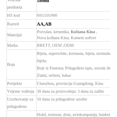
180ml
predmeta
HS kod
6911101900
AA,AB
Razred
Porculan, keramika,
Koštana Kina
,
Materijal
Nova koštana Kina, Kameni softver
Marka
BRETT,
OEM
,ODM
Bijela, superwhite, kremasta, bijela, normalna
bijela;
Boja
Boje iz Pantona; Prilagođeni ispis, uzorak dekala
Zlatni, srebrni, bakar
Porijeklo
Chaozhou, provincija Guangdong, Kina
Vrijeme vođenja
30 dana za proizvodnju; 3 dana za zalihe
Uzorkovanje za
10 dana za prilagođene uzorke
prilagođenu
Hotel, restoran, dom, aviokompanija, banket, hodn