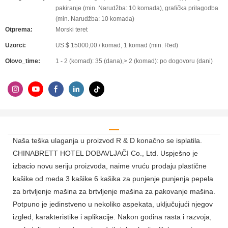
pakiranje (min. Narudžba: 10 komada), grafička prilagodba
(min. Narudžba: 10 komada)
Otprema:
Morski teret
Uzorci:
US $ 15000,00 / komad, 1 komad (min. Red)
Olovo_time:
1 - 2 (komad): 35 (dana),> 2 (komad): po dogovoru (dani)
Naša teška ulaganja u proizvod R & D konačno se isplatila.
CHINABRETT HOTEL DOBAVLJAČI Co., Ltd. Uspješno je
izbacio novu seriju proizvoda, naime vruću prodaju plastične
kašike od meda 3 kašike 6 kašika za punjenje punjenja pepela
za brtvljenje mašina za brtvljenje mašina za pakovanje mašina.
Potpuno je jedinstveno u nekoliko aspekata, uključujući njegov
izgled, karakteristike i aplikacije. Nakon godina rasta i razvoja,