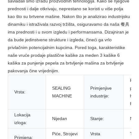
savladali smo izradu proizvodnih tehnologija. Kako se njegove
prednosti i dalje otkrivaju, neprestano se koristi u više polja
kao što su brtvene mašine. Nakon što je analizirao industrijsku
dinamiku i istraživala razvoj tržišta, osiguravamo da naša 餐具
ima prednosti i u svom izgledu i performansama. Dizajniran je
da bude jedinstvene strukture i izgleda, čineći ga vrlo
privlačnim potencijalnim kupcima. Pored toga, karakteristike
naše vruće prodaje plastične kašike za meden 3 kašike 6
kašika za punjenje pepela za brtvljenje mašina za brtvljenje
pakovanja čine vrijednijim.
Post
SEALING
Primjenjive
proi
Vrsta:
MACHINE
industrije:
hran
Fabr
Lokacija
Nijedan
Stanje:
Ner
izloga:
Piće, Strojevi
Vrsta
Torb
Primjena: