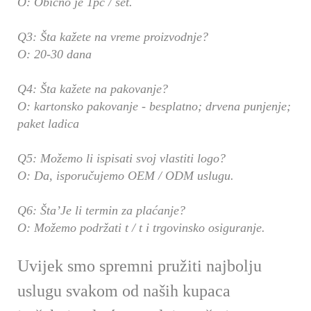
O: Obično je 1pc / set.
Q3: Šta kažete na vreme proizvodnje?
O: 20-30 dana
Q4: Šta kažete na pakovanje?
O: kartonsko pakovanje - besplatno; drvena punjenje;
paket ladica
Q5: Možemo li ispisati svoj vlastiti logo?
O: Da, isporučujemo OEM / ODM uslugu.
Q6: Šta’Je li termin za plaćanje?
O: Možemo podržati t / t i trgovinsko osiguranje.
Uvijek smo spremni pružiti najbolju
uslugu svakom od naših kupaca