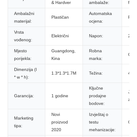
& Hardver
ambalaže:
folija
Ambalažni
Automatska
Plastičan
Polu
materijal:
ocjena:
Vrsta
Električni
Napon:
220
vođenog:
Mjesto
Guangdong,
Robna
CHI
porijekla:
Kina
marka:
Dimenzija (l
1.3*1.3*1.7M
Težina:
450
* w * h):
Ključne
Jed
Garancija:
1 godine
prodajne
za r
bodove:
Novi
Izvještaj o
Marketing
proizvod
testu
Obe
tipa:
2020
mehanizacije: