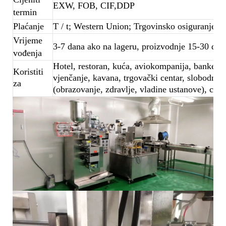
EXW, FOB, CIF,DDP
termin
Plaćanje
T / t; Western Union; Trgovinsko osiguranje
Vrijeme
3-7 dana ako na lageru, proizvodnje 15-30 dana
vođenja
Hotel, restoran, kuća, aviokompanija, banketna 
Koristiti
vjenčanje, kavana, trgovački centar, slobodno 
za
(obrazovanje, zdravlje, vladine ustanove), cent