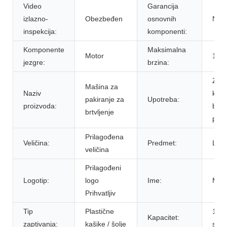
Video
Garancija
izlazno-
Obezbeđen
osnovnih
Nije
inspekcija:
komponenti:
Komponente
Maksimalna
Motor
120p
jezgre:
brzina:
Za 
Mašina za
Naziv
kaši
pakiranje za
Upotreba:
proizvoda:
brtvl
brtvljenje
pako
Prilagođena
Veličina:
Predmet:
Luk
veličina
Prilagođeni
Logotip:
logo
Ime:
Maši
Prihvatljiv
Tip
Plastične
150
Kapacitet:
zaptivanja:
kašike / šolje
sat