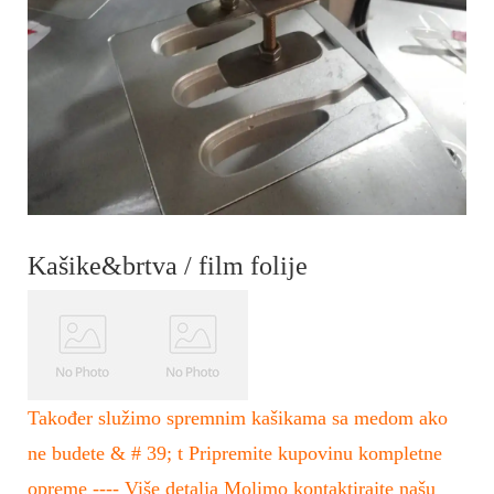
Kašike&brtva / film folije
Također služimo spremnim kašikama sa medom ako
ne budete & # 39; t Pripremite kupovinu kompletne
opreme
---- Više detalja Molimo kontaktirajte našu