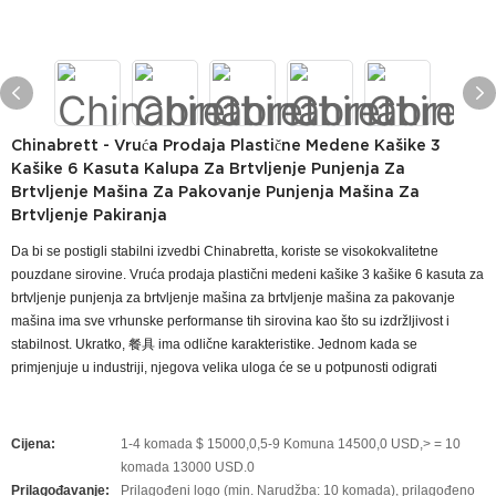
Chinabrett - Vruća Prodaja Plastične Medene Kašike 3
Kašike 6 Kasuta Kalupa Za Brtvljenje Punjenja Za
Brtvljenje Mašina Za Pakovanje Punjenja Mašina Za
Brtvljenje Pakiranja
Da bi se postigli stabilni izvedbi Chinabretta, koriste se visokokvalitetne
pouzdane sirovine. Vruća prodaja plastični medeni kašike 3 kašike 6 kasuta za
brtvljenje punjenja za brtvljenje mašina za brtvljenje mašina za pakovanje
mašina ima sve vrhunske performanse tih sirovina kao što su izdržljivost i
stabilnost. Ukratko, 餐具 ima odlične karakteristike. Jednom kada se
primjenjuje u industriji, njegova velika uloga će se u potpunosti odigrati
Cijena:
1-4 komada $ 15000,0,5-9 Komuna 14500,0 USD,> = 10
komada 13000 USD.0
Prilagođavanje:
Prilagođeni logo (min. Narudžba: 10 komada), prilagođeno