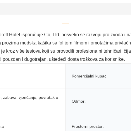
brett Hotel isporučuje Co, Ltd. posvetio se razvoju proizvoda i n
ja prozirna medska kašika sa folijom filmom i omotačima privla
e kroz više testova koji su provodili profesionalni tehničari, či
i pouzdan i dugotrajan, uštedeći dosta troškova za korisnike.
Komercijalni kupac:
, zabava, vjenčanje, povratak u
Odmor:
na
Prostorni prostor: