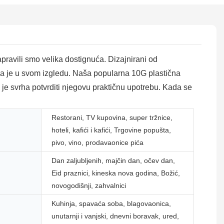
apravili smo velika dostignuća. Dizajnirani od
čna je u svom izgledu. Naša popularna 10G plastična
ja je svrha potvrditi njegovu praktičnu upotrebu. Kada se
Restorani, TV kupovina, super tržnice,
hoteli, kafići i kafići, Trgovine popušta,
pivo, vino, prodavaonice pića
Dan zaljubljenih, majčin dan, očev dan,
Eid praznici, kineska nova godina, Božić,
novogodišnji, zahvalnici
Kuhinja, spavaća soba, blagovaonica,
unutarnji i vanjski, dnevni boravak, ured,