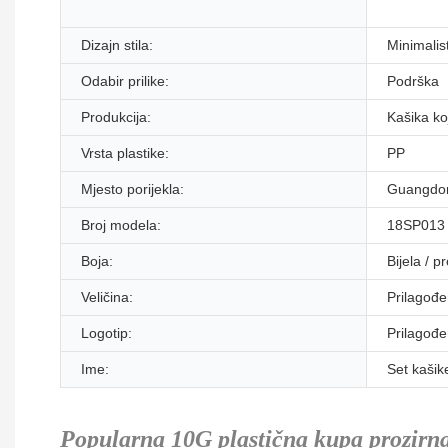
Dizajn stila:
Minimalis
Odabir prilike:
Podrška
Produkcija:
Kašika ko
Vrsta plastike:
PP
Mjesto porijekla:
Guangdon
Broj modela:
18SP013
Boja:
Bijela / p
Veličina:
Prilagođe
Logotip:
Prilagođen
Ime:
Set kašik
Popularna 10G plastična kupa prozirn