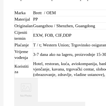
Marka
Brett
/ OEM
Materijal
PP
Originalan
Guangzhou / Shenzhen, Guangdong
Cijeniti
EXW, FOB, CIF,DDP
termin
Plaćanje
T / t; Western Union; Trgovinsko osiguran
Vrijeme
3-7 dana ako na lageru, proizvodnje 15-30 
vođenja
Hotel, restoran, kuća, aviokompanija, bank
Koristiti
vjenčanje, kavana, trgovački centar, slobo
za
(obrazovanje, zdravlje, vladine ustanove),