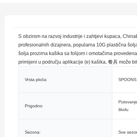
S obzirom na razvoj industrije i zahtjevi kupaca, China
profesionalnih dizajnera, popularna 10G plastična šol
šolja prozirna kašika sa folijom i omotačima provedena j
primijeni u području aplikacije (e) kašika, 餐具 može bit
Vrsta ploča:
SPOONS
Putovanje
Prigodno:
školu
Sezona:
Sve sezo