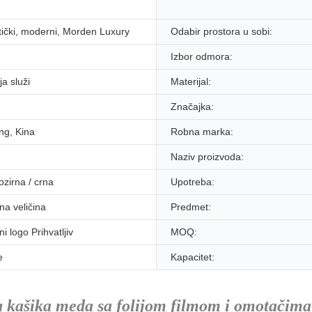
tički, moderni, Morden Luxury
Odabir prostora u sobi:
Izbor odmora:
ja služi
Materijal:
Značajka:
g, Kina
Robna marka:
Naziv proizvoda:
rozirna / crna
Upotreba:
na veličina
Predmet:
i logo Prihvatljiv
MOQ:
e
Kapacitet:
a kašika meda sa folijom filmom i omotačima