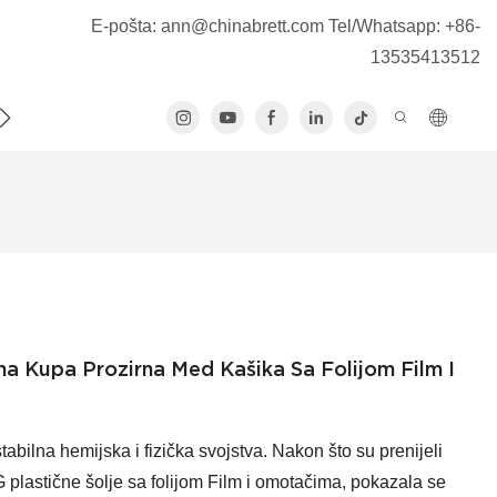
E-pošta:
ann@chinabrett.com
Tel/Whatsapp: +86-
13535413512
NAS
na Kupa Prozirna Med Kašika Sa Folijom Film I
abilna hemijska i fizička svojstva. Nakon što su prenijeli
 plastične šolje sa folijom Film i omotačima, pokazala se