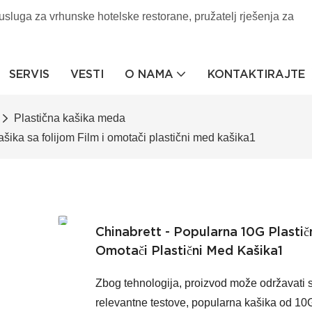
sluga za vrhunske hotelske restorane, pružatelj rješenja za
SERVIS
VESTI
O NAMA
KONTAKTIRAJTE 
Plastična kašika meda
šika sa folijom Film i omotači plastični med kašika1
Chinabrett - Popularna 10G Plastič
Omotači Plastični Med Kašika1
Zbog tehnologija, proizvod može održavati st
relevantne testove, popularna kašika od 10G