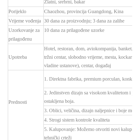
Zlatni, srebrni, bakar
Porijeklo
Chaozhou, provincija Guangdong, Kina
Vrijeme vođenja
30 dana za proizvodnju; 3 dana za zalihe
Uzorkovanje za
10 dana za prilagođene uzorke
prilagođenu
Hotel, restoran, dom, aviokompanija, banket, hodn
Upotreba
tržni centar, slobodno vrijeme, mesta, kockarnice
vladine ustanove), centar, događaj
1. Direktna fabrika, premium porculan, konkurent
2. Jedinstven dizajn sa visokom kvalitetom i po
ostakljena boja.
Prednosti
3. Oblici, veličina, dizajn naljepnice i boje mogu 
4. Strogi sistem kontrole kvaliteta
5. Kalupovanje: Možemo otvoriti novi kalup za
tehnički crteži