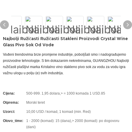
Najbolji Ružičasti Ružičasti Stakleni Proizvodi Crystal Wine
Glass Pivo Sok Od Vode
Vođeni trendovima brze promjene industrije, poboljšali smo i nadograđujemo
proizvodne tehnologije. S tim dokazanim nekretninama, GUANGZHOU Najbolji
ružičasti plašljivi marka Kristalno vino stakleno pivo sok za vodu za vodu igra
važnu ulogu u polju (e) svih industrija.
Cijena:
500-999. 1,95 dolara,> = 1000 komada 1 USD.85
Otprema:
Morski teret
Uzorci:
10,00 USD / komad, 1 komad (min. Red)
Olovo_time:
1 - 2000 (komad): 15 (dana),> 2000 (komad): po dogovoru
(dani)