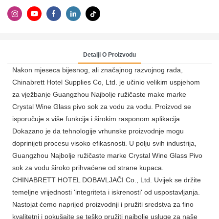
Detalji O Proizvodu
Nakon mjeseca bijesnog, ali značajnog razvojnog rada,
Chinabrett Hotel Supplies Co, Ltd. je učinio velikim uspjehom
za vježbanje Guangzhou Najbolje ružičaste make marke
Crystal Wine Glass pivo sok za vodu za vodu. Proizvod se
isporučuje s više funkcija i širokim rasponom aplikacija.
Dokazano je da tehnologije vrhunske proizvodnje mogu
doprinijeti procesu visoko efikasnosti. U polju svih industrija,
Guangzhou Najbolje ružičaste marke Crystal Wine Glass Pivo
sok za vodu široko prihvaćene od strane kupaca.
CHINABRETT HOTEL DOBAVLJAČI Co., Ltd. Uvijek se držite
temeljne vrijednosti 'integriteta i iskrenosti' od uspostavljanja.
Nastojat ćemo naprijed proizvodnji i pružiti sredstva za fino
kvalitetni i pokušajte se teško pružiti najbolje usluge za naše