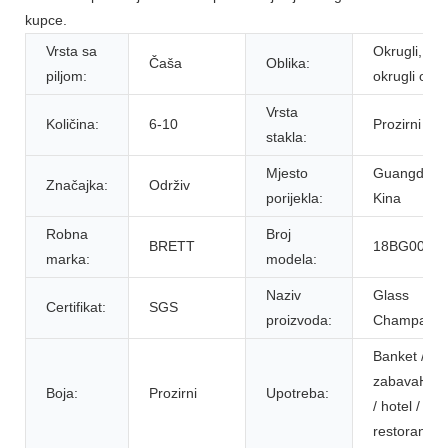
kupce.
Vrsta sa
Okrugli,
Čaša
Oblika:
piljom:
okrugli oblik
Vrsta
Količina:
6-10
Prozirni
stakla:
Mjesto
Guangdong
Značajka:
Održiv
porijekla:
Kina
Robna
Broj
BRETT
18BG001
marka:
modela:
Naziv
Glass
Certifikat:
SGS
proizvoda:
Champagn
Banket /
zabavaHo
Boja:
Prozirni
Upotreba:
/ hotel /
restoran