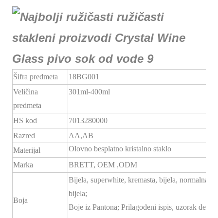
Šifra predmeta
18BG001
Veličina
301ml-400ml
predmeta
HS kod
7013280000
Razred
AA,AB
Olovno besplatno kristalno staklo
Materijal
Marka
BRETT,
OEM
,ODM
Bijela, superwhite, kremasta, bijela, normalna
bijela;
Boja
Boje iz Pantona; Prilagođeni ispis, uzorak dekala