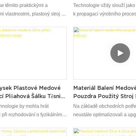
Černý Medový Lžíce S F
se těmito praktickými a
Technologie vždy slouží jako k
Obaly Plastové Lžíce 
i vlastnostmi, plastový stroj na
k propagaci výrobního proces
ů na hotové lžíci PP Honey
společnosti využíváme pokro
válen pro použití v poli (s)
technologie, které byly upgra
rojů. Očekává se, že to bude
aby objevily a zaručily BPA
více lidí uzná za svůj silný
Friendly 7g Plastovo pohár 
 to přinese další výhody lidem
Lžíce s fóliovým filmem a vý
orech.
Když se aplikuje na pole (y)
rozdávat svůj nejlepší efekt.
rysek Plastové Medové
Materiál Balení Medov
cí Plňahová Šálku Těsnicí
Pouzdra Použitý Stroj
hnologie by mohla hrát
Na základě obchodních potř
i při rozhodování o fyzikálním a
neustále optimalizovali a up
ýkonu Brett 6 trysek
technologie. Tyto technologie 
edového lžíce plnícího šálku
našemu vysoce účinnému vý