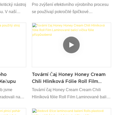
ólii A
Zabalené Plastové Medové Lžíce
ritický nástroj
Pro zvýšení efektivního výrobního procesu
Medu
Velkoobchodní Lžíce Z Medu
u. V naší
se používají pokročilé špičkové
čilé
technologie. S více nemovitostmi, horký
dovány tak,
prodej 7G jednorázové fólie zabalené
 zdarma Eco
plastové medové lžíce velkoobchodní lžíce
Black Honey
konem obalů.
, může produkt
ého
Tovární Čaj Honey Honey Cream
 Kečupu
Chili Hliníková Fólie Roll Film
Laminované Balicí Víčka Fólie
eb jsme
Tovární čaj Honey Cream Cream Chili
Přizpůsobená
gradovali naše
Hliníková fólie Roll Film Laminované balicí
přispívají k
víčka fólie přizpůsobená spoléhající se na
robnímu
vynikající technický výkon a vysoce kvalitní