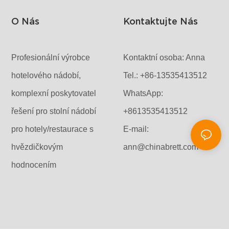
áš 餐具 mnohem
 a přináší
O Nás
Kontaktujte Nás
Profesionální výrobce
Kontaktní osoba: Anna
hotelového nádobí,
Tel.: +86-13535413512
komplexní poskytovatel
WhatsApp:
řešení pro stolní nádobí
+8613535413512
pro hotely/restaurace s
E-mail:
hvězdičkovým
ann@chinabrett.com
hodnocením