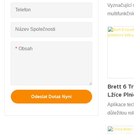
Skleněné zboží
Vyznačující 
Telefon
multifunkčním
Melaminové nádobí
balení stroj
Název Společnosti
Lžíce byl sch
těsnicích st
stále více a 
Obsah
výkon a také
v různých ob
Brett 6 T
Lžíce Plni
Odeslat Dotaz Nyní
Stroje
Aplikace tec
důležitou rol
chemickém v
plastového m