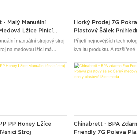
t - Malý Manuální
Horký Prodej 7G Pokrač
Medová Lžíce Plnící
Plastový Šálek Průhle
mové Stroje.
Lžíce S Filmem A Obal
uální manuální strojový stroj
Přijetí nejnovějších technolog
stroj na medovou lžíci má
kvalitu produktu. A rozšířené
šech surovin na vysoké úrovni.
horkém prodeji 7G jednorázo
ifunkční vlastnosti, které do
pohár Transparentní medová 
rozhodují o svých aplikacích. V
fóliovým filmem a obaly jí po
bě má 餐具 aplikace v široké
velkou pozornost na trhu.
PP PP Honey Lžíce
Chinabrett - BPA Zdar
ěsnicí Stroj
Friendly 7G Poleva Pla