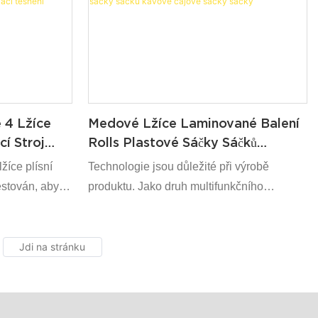
alů strojů se
uživatelský zážitek, zabíral trh Jakmile byl
spuštěn, což účinně zlepšilo status odvětví
společnosti.
 4 Lžíce
Medové Lžíce Laminované Balení
cí Stroj
Rolls Plastové Sáčky Sáčků
ovací
Kávové Čajové Sáčky Sáčky
žíce plísní
Technologie jsou důležité při výrobě
testován, aby
produktu. Jako druh multifunkčního
národních
medového lžíce laminovaných balíčků rolí
ašich
plastové sáčky na sáčky sáčků na pytle na
háři a r&D
čajové sáčky.
byl poutavý ve
ch nově
jeho