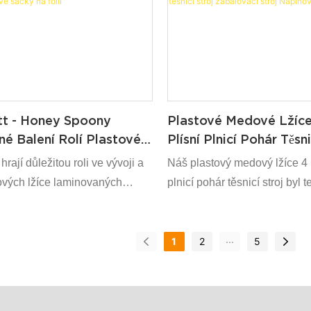
e. V polích, jako jsou těsnicí
procesu. V oblasti aplikací ob
rodukt široce používán a má
ukazuje jako velmi užitečný.
u potenciálních aplikací
tt - Honey Spoony
Plastové Medové Lžíce
é Balení Rolí Plastové
Plísní Plnicí Pohár Těsni
áčky Na Fólii
Zabalovací Stroj Naplň
rají důležitou roli ve vývoji a
Náš plastový medový lžíce 4 l
Těsnění
vých lžíce laminovaných
plnicí pohár těsnicí stroj byl 
tové sáčky sáčků.
se dosáhlo mezinárodních a 
standardů. Kvůli oddanosti n
...
zaměstnanců, jako jsou návr
1
2
5
Experti, je navržen tak, aby 
svém vzhledu a silný ve svý
aktualizovaných funkcích. S 