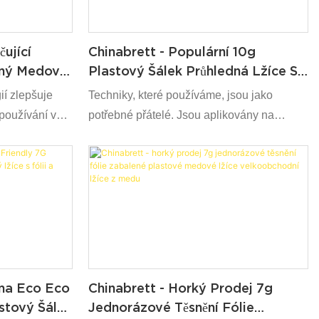
ující
Chinabrett - Populární 10g
dný Medový
Plastový Šálek Průhledná Lžíce S
y
Fólií A Obalů Plastové Lžíce Medu
ií zlepšuje
Techniky, které používáme, jsou jako
 používání v
potřebné přátelé. Jsou aplikovány na
vé plastové
bezpečné a efektivní výrobu produktu.
lžíce s
Populární 10g plastový pohár průhledná
máhá získat
medová lžíce s fóliovým filmem a obaly je
široce nabízeno do pole aplikací lžíce
ma Eco Eco
Chinabrett - Horký Prodej 7g
stový Šálek
Jednorázové Těsnění Fólie