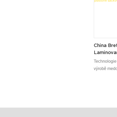
těsnicí stroj
stroje, je p
širokou škál
China Bre
Laminovan
Sáčkové S
Technologie h
výrobě medo
balíčků plas