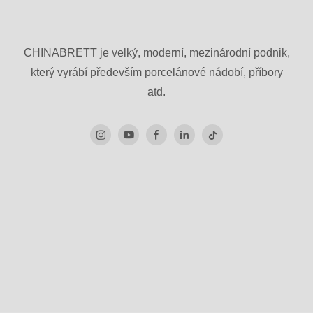
vynikajícími funkcemi je n
konkurenceschopnější na trhu
zákazníkům více výhod.
CHINABRETT je velký, moderní, mezinárodní podnik,
který vyrábí především porcelánové nádobí, příbory
atd.