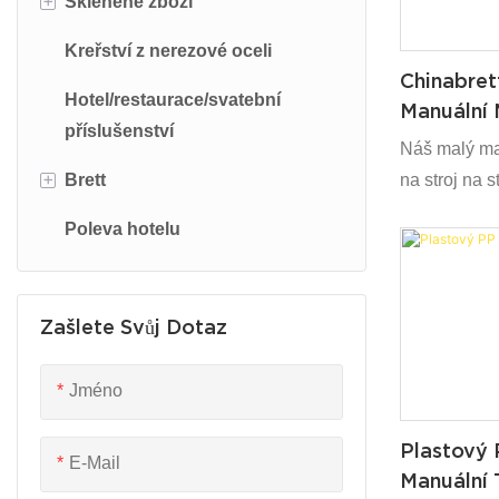
Skleněné zboží
Keramické nádobí
Kreřství z nerezové oceli
Keramický šálek/hrnek
Skleněný šálek
Chinabret
Hotel/restaurace/svatební
Melaminové nádobí
Skleněná nabíječka
Manuální 
příslušenství
Stroj Kré
Náš malý man
+
Brett
na stroj na 
vlastnosti v
Poleva hotelu
Hotelové restaurační banketové
Má proto mult
vybavení
značné míry 
současné do
Příbory
Zašlete Svůj Dotaz
škále polí
Porcelánové nádobí
Jméno
2021 Svatba barevného nádobí
Plastový 
Skleněné nabíječky
E-Mail
Manuální T