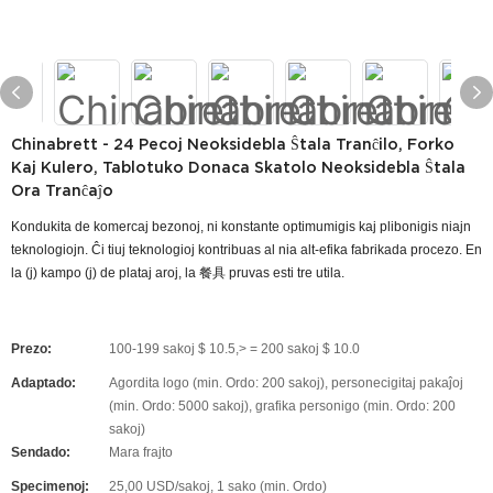
Chinabrett - 24 Pecoj Neoksidebla Ŝtala Tranĉilo, Forko
Kaj Kulero, Tablotuko Donaca Skatolo Neoksidebla Ŝtala
Ora Tranĉaĵo
Kondukita de komercaj bezonoj, ni konstante optimumigis kaj plibonigis niajn
teknologiojn. Ĉi tiuj teknologioj kontribuas al nia alt-efika fabrikada procezo. En
la (j) kampo (j) de plataj aroj, la 餐具 pruvas esti tre utila.
Prezo:
100-199 sakoj $ 10.5,> = 200 sakoj $ 10.0
Adaptado:
Agordita logo (min. Ordo: 200 sakoj), personecigitaj pakaĵoj
(min. Ordo: 5000 sakoj), grafika personigo (min. Ordo: 200
sakoj)
Sendado:
Mara frajto
Specimenoj:
25,00 USD/sakoj, 1 sako (min. Ordo)