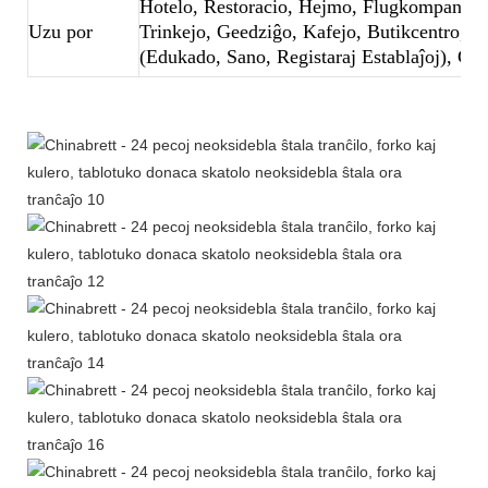
Hotelo, Restoracio, Hejmo, Flugkompanio,
Uzu por
Trinkejo, Geedziĝo, Kafejo, Butikcentro, L
(Edukado, Sano, Registaraj Establaĵoj), Ce