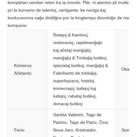
kompletan vendan reton tra la mondo. Plie, ni atentos pli multe
pri la kunveno de talentoj, certigante, ke noviga kaj
konkurenciva saĝo distiliĝos por la longtempa disvolviĝo de nia
kompanio.
Retejoj & Kantinoj,
restoracioj, rapidmanĝaĵo
kaj aĉetaj manĝaĵoj,
manĝaĵoj & Trinkaĵaj butikoj,
Komerca
specialaj butikoj, manĝaĵoj &
Okazo:
Aĉetanto:
Fabrikanto de trinkaĵoj,
superbazaroj, hoteloj,
komercejoj, kafejoj kaj
kafejoj, rabataj butikoj,
donacaj butikoj
Sankta Valentín, Tago de
Patrino, Tago de Patro, Ĉina
Ferio:
Nova Jaro, Kristnasko,
Sezono