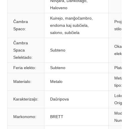
Novjara, Dankotago,
Haloveno
Kuirejo, manĝoĉambro,
Ĉambra
Projekt
endoma kaj subĉiela,
Spaco:
stilo:
salono, subĉiela
Ĉambra
Okaza
Spaca
Subteno
elekto:
Selektado:
Feria elekto:
Subteno
Plata ti
Metala
Materialo:
Metalo
tipo:
Loko de
Karakterizaĵo:
Daŭripova
Origino:
Modela
Markonomo:
BRETT
Numero