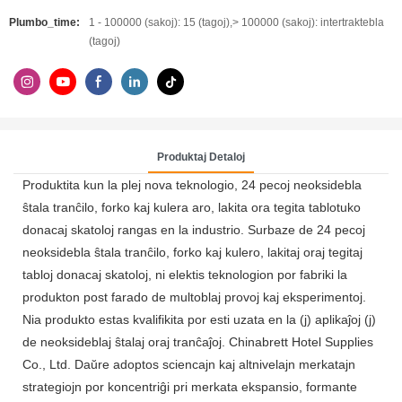
Plumbo_time:
1 - 100000 (sakoj): 15 (tagoj),> 100000 (sakoj): intertraktebla
(tagoj)
Produktaj Detaloj
Produktita kun la plej nova teknologio, 24 pecoj neoksidebla
ŝtala tranĉilo, forko kaj kulera aro, lakita ora tegita tablotuko
donacaj skatoloj rangas en la industrio. Surbaze de 24 pecoj
neoksidebla ŝtala tranĉilo, forko kaj kulero, lakitaj oraj tegitaj
tabloj donacaj skatoloj, ni elektis teknologion por fabriki la
produkton post farado de multoblaj provoj kaj eksperimentoj.
Nia produkto estas kvalifikita por esti uzata en la (j) aplikaĵoj (j)
de neoksideblaj ŝtalaj oraj tranĉaĵoj. Chinabrett Hotel Supplies
Co., Ltd. Daŭre adoptos sciencajn kaj altnivelajn merkatajn
strategiojn por koncentriĝi pri merkata ekspansio, formante