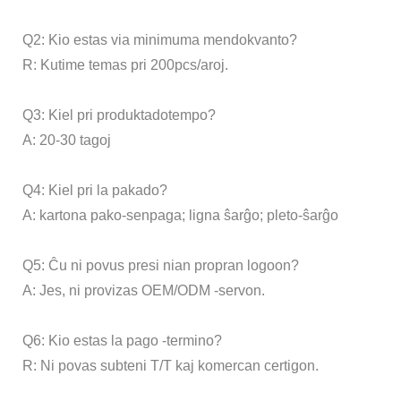
Q2: Kio estas via minimuma mendokvanto?
R: Kutime temas pri 200pcs/aroj.
Q3: Kiel pri produktadotempo?
A: 20-30 tagoj
Q4: Kiel pri la pakado?
A: kartona pako-senpaga; ligna ŝarĝo; pleto-ŝarĝo
Q5: Ĉu ni povus presi nian propran logoon?
A: Jes, ni provizas OEM/ODM -servon.
Q6: Kio estas la pago -termino?
R: Ni povas subteni T/T kaj komercan certigon.