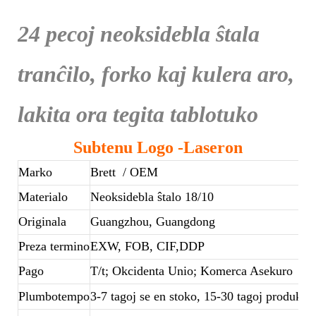
24 pecoj neoksidebla ŝtala
tranĉilo, forko kaj kulera aro,
lakita ora tegita tablotuko
Subtenu Logo -Laseron
Marko
Brett
/ OEM
Materialo
Neoksidebla ŝtalo 18/10
Originala
Guangzhou, Guangdong
Preza termino
EXW, FOB, CIF,DDP
Pago
T/t; Okcidenta Unio; Komerca Asekuro
Plumbotempo
3-7 tagoj se en stoko, 15-30 tagoj produkta