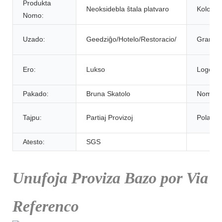
Produkta
Neoksidebla ŝtala platvaro
Koloro:
Nomo:
Uzado:
Geedziĝo/Hotelo/Restoracio/
Grande
Ero:
Lukso
Logo:
Pakado:
Bruna Skatolo
Nomo:
Tajpu:
Partiaj Provizoj
Pola:
Atesto:
SGS
Unufoja Proviza Bazo por Via
Referenco