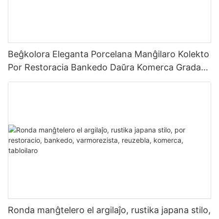
Beĝkolora Eleganta Porcelana Manĝilaro Kolekto
Por Restoracia Bankedo Daŭra Komerca Grada
Manĝilaro Telero Bovlo Taso
Ronda manĝtelero el argilaĵo, rustika japana stilo,