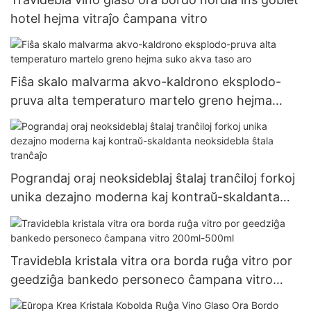
hotel hejma vitraĵo ĉampana vitro
Fiŝa skalo malvarma akvo-kaldrono eksplodo-
pruva alta temperaturo martelo greno hejma
suko akva taso aro
Pograndaj oraj neoksideblaj ŝtalaj tranĉiloj forkoj
unika dezajno moderna kaj kontraŭ-skaldanta
neoksidebla ŝtala tranĉaĵo
Travidebla kristala vitra ora borda ruĝa vitro por
geedziĝa bankedo personeco ĉampana vitro
200ml-500ml