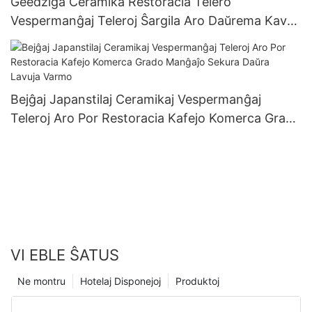
Geedziĝa Ceramika Restoracia Telero
Vespermanĝaj Teleroj Ŝargila Aro Daŭrema Kava
Pogranda Tablaro Por Festa Eventa Ornamado
Bejĝaj Japanstilaj Ceramikaj Vespermanĝaj
Teleroj Aro Por Restoracia Kafejo Komerca Grado
Manĝaĵo Sekura Daŭra Lavuja Varmo
VI EBLE ŜATUS
Ne montru
Hotelaj Disponejoj
Produktoj