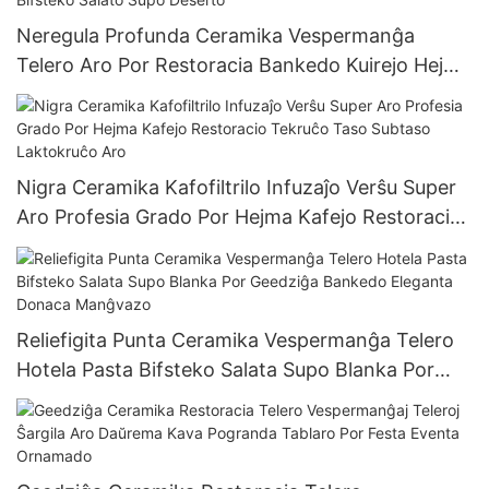
Neregula Profunda Ceramika Vespermanĝa
Telero Aro Por Restoracia Bankedo Kuirejo Hejma
Hotelo Komerca Tablaro Bifsteko Salato Supo
Deserto
Nigra Ceramika Kafofiltrilo Infuzaĵo Verŝu Super
Aro Profesia Grado Por Hejma Kafejo Restoracio
Tekruĉo Taso Subtaso Laktokruĉo Aro
Reliefigita Punta Ceramika Vespermanĝa Telero
Hotela Pasta Bifsteko Salata Supo Blanka Por
Geedziĝa Bankedo Eleganta Donaca Manĝvazo