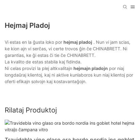
Hejmaj Pladoj
Vi estas en la ĝusta loko por
hejmaj pladoj
. Nun vi jam scias,
ke kion ajn vi serĉas, vi certe trovos ĝin ĉe CHINABRETT. Ni
garantias, ke ĝi estas ĉi tie ĉe CHINABRETT.
La kvalito de estas stabila kaj fidinda.
Ni celas provizi la plej altkvalitajn
hejmajn pladojn
por niaj
longdaŭraj klientoj, kaj ni aktive kunlaboros kun niaj klientoj por
oferti efikajn solvojn kaj kostavantaĝojn.
Rilataj Produktoj
Travidebla vino glaso ora bordo nordia ins goblet