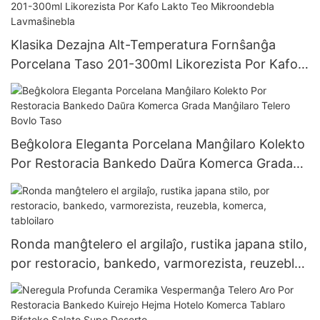
Klasika Dezajna Alt-Temperatura Fornŝanĝa
Porcelana Taso 201-300ml Likorezista Por Kafo
Lakto Teo Mikroondebla Lavmaŝinebla
Beĝkolora Eleganta Porcelana Manĝilaro Kolekto
Por Restoracia Bankedo Daŭra Komerca Grada
Manĝilaro Telero Bovlo Taso
Ronda manĝtelero el argilaĵo, rustika japana stilo,
por restoracio, bankedo, varmorezista, reuzebla,
komerca, tabloilaro