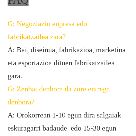
FAQ
G: Negoziazio enpresa edo
fabrikatzailea zara?
A: Bai, diseinua, fabrikazioa, marketina
eta esportazioa dituen fabrikatzailea
gara.
G: Zenbat denbora da zure entrega
denbora?
A: Orokorrean 1-10 egun dira salgaiak
eskuragarri badaude. edo 15-30 egun