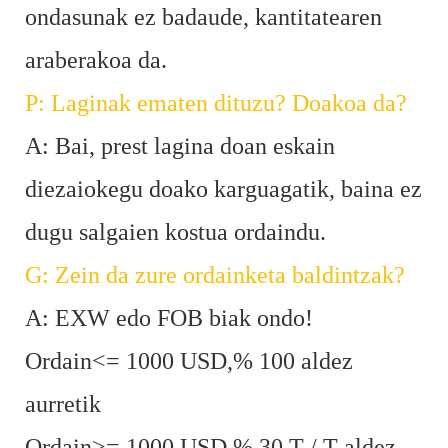
ondasunak ez badaude, kantitatearen
araberakoa da.
P: Laginak ematen dituzu? Doakoa da?
A: Bai, prest lagina doan eskain
diezaiokegu doako karguagatik, baina ez
dugu salgaien kostua ordaindu.
G: Zein da zure ordainketa baldintzak?
A: EXW edo FOB biak ondo!
Ordain<= 1000 USD,% 100 aldez
aurretik
Ordain>= 1000 USD,% 30 T / T aldez