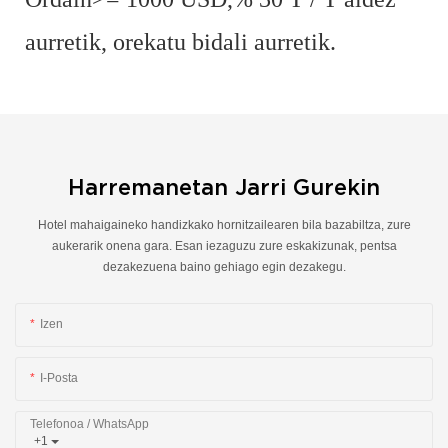
aurretik, orekatu bidali aurretik.
Harremanetan Jarri Gurekin
Hotel mahaigaineko handizkako hornitzailearen bila bazabiltza, zure
aukerarik onena gara. Esan iezaguzu zure eskakizunak, pentsa
dezakezuena baino gehiago egin dezakegu.
Izen
I-Posta
Telefonoa / WhatsApp
+1