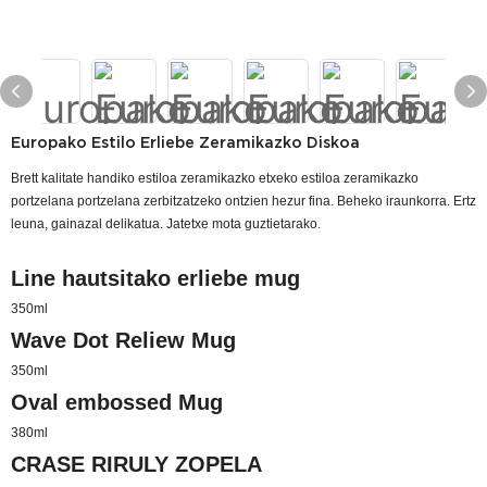
Europako Estilo Erliebe Zeramikazko Diskoa
Brett kalitate handiko estiloa zeramikazko etxeko estiloa zeramikazko
portzelana portzelana zerbitzatzeko ontzien hezur fina. Beheko iraunkorra. Ertz
leuna, gainazal delikatua. Jatetxe mota guztietarako.
Line hautsitako erliebe mug
350ml
Wave Dot Reliew Mug
350ml
Oval embossed Mug
380ml
CRASE RIRULY ZOPELA