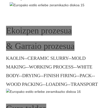
Ekoizpen prozesua
& Garraio prozesua
KAOLIN--CERAMIC SLURRY--MOLD
MAKING--WORKING PROCESS--WHITE
BODY--DRYING--FINISH FIRING--PACK--
WOOD PACKING--LOADING--TRANSPORT