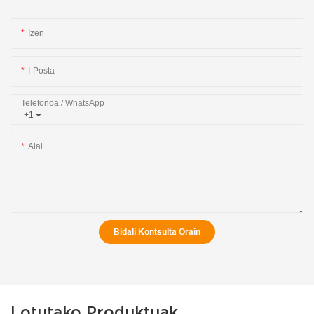
Izen
I-Posta
Telefonoa / WhatsApp
+1
Alai
Bidali Kontsulta Orain
Lotutako Produktuak