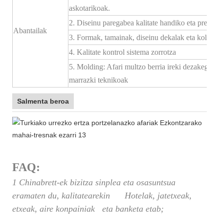
askotarikoak.
2. Diseinu paregabea kalitate handiko eta prezio 
Abantailak
3. Formak, tamainak, diseinu dekalak eta kolorea
4. Kalitate kontrol sistema zorrotza
5. Molding: Afari multzo berria ireki dezakegu b
marrazki teknikoak
Salmenta beroa
FAQ:
1 Chinabrett-ek bizitza sinplea eta osasuntsua
eramaten du, kalitatearekin Hotelak, jatetxeak,
etxeak, aire konpainiak eta banketa etab;