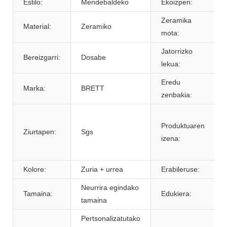
Estilo:
Mendebaldeko
Ekoizpen:
Zeramika
Material:
Zeramiko
mota:
Jatorrizko
Bereizgarri:
Dosabe
lekua:
Eredu
Marka:
BRETT
zenbakia:
Produktuaren
Ziurtapen:
Sgs
izena:
Kolore:
Zuria + urrea
Erabileruse:
Neurrira egindako
Tamaina:
Edukiera:
tamaina
Pertsonalizatutako