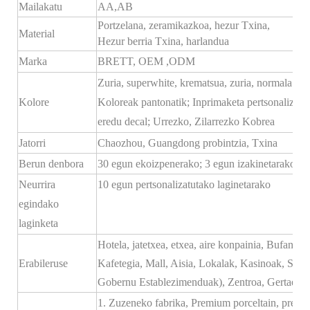
Mailakatu
AA,AB
Portzelana, zeramikazkoa, hezur Txina,
Material
Hezur berria Txina, harlandua
Marka
BRETT,
OEM
,ODM
Zuria, superwhite, krematsua, zuria, normala zur
Kolore
Koloreak pantonatik; Inprimaketa pertsonalizatu
eredu decal; Urrezko, Zilarrezko Kobrea
Jatorri
Chaozhou, Guangdong probintzia, Txina
Berun denbora
30 egun ekoizpenerako; 3 egun izakinetarako
Neurrira
10 egun pertsonalizatutako laginetarako
egindako
laginketa
Hotela, jatetxea, etxea, aire konpainia, Bufanda
Erabileruse
Kafetegia, Mall, Aisia, Lokalak, Kasinoak, Sek
Gobernu Establezimenduak), Zentroa, Gertaera
1. Zuzeneko fabrika, Premium porceltain, prezio 