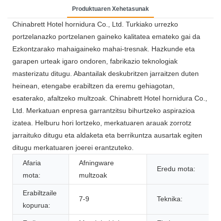
Produktuaren Xehetasunak
Chinabrett Hotel hornidura Co., Ltd. Turkiako urrezko
portzelanazko portzelanen gaineko kalitatea emateko gai da
Ezkontzarako mahaigaineko mahai-tresnak. Hazkunde eta
garapen urteak igaro ondoren, fabrikazio teknologiak
masterizatu ditugu. Abantailak deskubritzen jarraitzen duten
heinean, etengabe erabiltzen da eremu gehiagotan,
esaterako, afaltzeko multzoak. Chinabrett Hotel hornidura Co.,
Ltd. Merkatuan enpresa garrantzitsu bihurtzeko aspirazioa
izatea. Helburu hori lortzeko, merkatuaren arauak zorrotz
jarraituko ditugu eta aldaketa eta berrikuntza ausartak egiten
ditugu merkatuaren joerei erantzuteko.
Afaria
Afningware
Eredu mota:
mota:
multzoak
Erabiltzaile
7-9
Teknika:
kopurua: