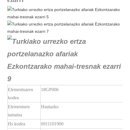
Elementuaren
18GP006
kodea
Elementuen
Hautazko
tamaina
Hs kodea
6911101900