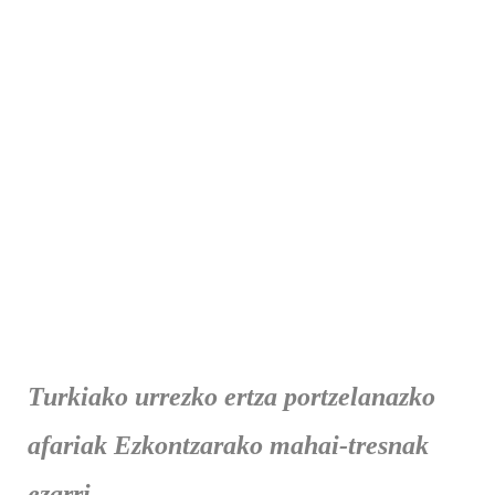
Turkiako urrezko ertza portzelanazko
afariak Ezkontzarako mahai-tresnak
ezarri