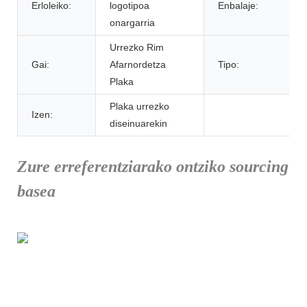
Erloleiko:
logotipoa
Enbalaje:
onargarria
Urrezko Rim
Gai:
Afarnordetza
Tipo:
Plaka
Plaka urrezko
Izen:
diseinuarekin
Zure erreferentziarako ontziko sourcing
basea