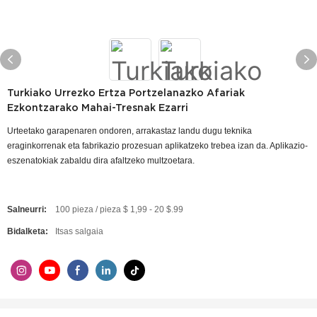
Turkiako Urrezko Ertza Portzelanazko Afariak
Ezkontzarako Mahai-Tresnak Ezarri
Urteetako garapenaren ondoren, arrakastaz landu dugu teknika
eraginkorrenak eta fabrikazio prozesuan aplikatzeko trebea izan da. Aplikazio-
eszenatokiak zabaldu dira afaltzeko multzoetara.
Salneurri:
100 pieza / pieza $ 1,99 - 20 $.99
Bidalketa:
Itsas salgaia