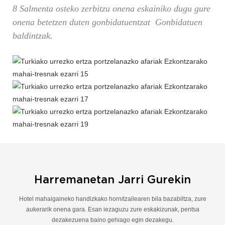
8 Salmenta osteko zerbitzu onena eskainiko dugu gure
onena betetzen duten gonbidatuentzat Gonbidatuen
baldintzak.
Harremanetan Jarri Gurekin
Hotel mahaigaineko handizkako hornitzailearen bila bazabiltza, zure
aukerarik onena gara. Esan iezaguzu zure eskakizunak, pentsa
dezakezuena baino gehiago egin dezakegu.