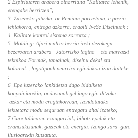
2 Espirituaren arabera oinarrituta "Kalitatea lehenik,
etengabe berritzen";
3
Zuzeneko fabrika,
or
Remium portzelana,
c
prezio
lehiakorra, entrega azkarra,
erabili
IveSe Diseinuak
;
4
Kalitate kontrol sistema zorrotza
;
5
Molding: Afari multzo berria ireki dezakegu
bezeroaren arabera Jatorrizko lagina eta marrazki
teknikoa
Formak, tamainak, diseinu dekal eta
koloreak
, logotipoak
neurrira egindakoa izan daiteke
;
6
Epe luzerako lankidetza dago bidalketa
konpainiarekin, ondasunak gehiago egin ditzake
azkar eta modu eraginkorrean, izendatutako
lekuetara modu seguruan entregatu ahal izateko;
7 Gure taldearen ezaugarriak, bihotz epelak eta
erantzukizunak, gazteak eta energia. Izango zara gure
ilusioarekin kutsatuta.