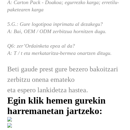
A: Carton Pack - Doakoa; egurrezko karga; erretilu-
paketearen karga
5.G.: Gure logotipoa inprimatu al dezakegu?
A: Bai, OEM / ODM zerbitzua hornitzen dugu.
Q6: zer’Ordainketa epea al da?
A: T / t eta merkataritza-bermea onartzen ditugu.
Beti gaude prest gure bezero bakoitzari
zerbitzu onena emateko
eta espero lankidetza hastea.
Egin klik hemen gurekin
harremanetan jartzeko: