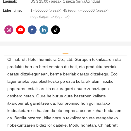
Laginak:
US $ 25,00 / piezak, 1 pieza (min.) Agindua)
Lider_time:
1 - 500000 (piezak): 45 (egun),> 500000 (piezak):
negoziagarriak (egunak)
Chinabrett Hotel hornidura Co., Ltd. Garapen teknikoaren eta
produktu berrien berri ematen du beti, eta produktu berriak
garatu ditzakegunean, berme berriak garatu ditzakegu. Eco
lagunarteko bpa plastikozko pp eztia koilarak aluminiozko
paperaren estalkiarekin eskuragarri daude zehaztapen
desberdinetan. Gure helburua gure bezeroen kalitate
itxaropenak gainditzea da. Konpromiso hori goi mailako
kudeaketarekin hasten da eta enpresa osoan zehar hedatzen
da. Berrikuntzaren, bikaintasun teknikoaren eta etengabeko
hobekuntzaren bidez lor daiteke. Modu honetan, Chinabrett