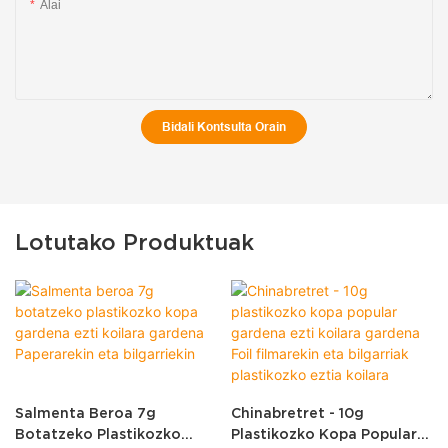
Alai
Bidali Kontsulta Orain
Lotutako Produktuak
Salmenta Beroa 7g
Chinabretret - 10g
Botatzeko Plastikozko
Plastikozko Kopa Popular