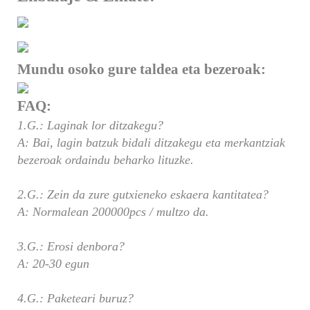
Mundu osoko gure taldea eta bezeroak:
FAQ:
1.G.: Laginak lor ditzakegu?
A: Bai, lagin batzuk bidali ditzakegu eta merkantziak
bezeroak ordaindu beharko lituzke.
2.G.: Zein da zure gutxieneko eskaera kantitatea?
A: Normalean 200000pcs / multzo da.
3.G.: Erosi denbora?
A: 20-30 egun
4.G.: Paketeari buruz?