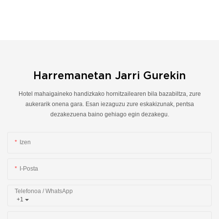
Harremanetan Jarri Gurekin
Hotel mahaigaineko handizkako hornitzailearen bila bazabiltza, zure
aukerarik onena gara. Esan iezaguzu zure eskakizunak, pentsa
dezakezuena baino gehiago egin dezakegu.
Izen
I-Posta
Telefonoa / WhatsApp
+1