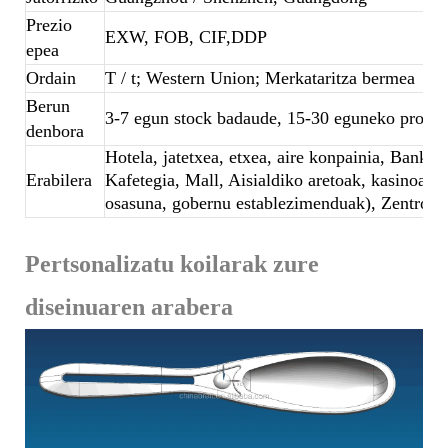
Prezio
EXW, FOB, CIF,DDP
epea
Ordain
T / t; Western Union; Merkataritza bermea
Berun
3-7 egun stock badaude, 15-30 eguneko produk
denbora
Hotela, jatetxea, etxea, aire konpainia, Banket
Erabilera
Kafetegia, Mall, Aisialdiko aretoak, kasinoak, 
osasuna, gobernu establezimenduak), Zentroa,
Pertsonalizatu koilarak zure
diseinuaren arabera