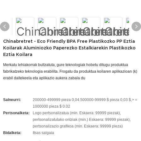
Chinabretret - Eco Friendly BPA Free Plastikozko PP Eztia
Koilarak Aluminiozko Paperezko Estalkiarekin Plastikozko
Eztia Koilara
Merkatu lehiakorrak bultzatuta, gure teknologiak hobetu ditugu produktua
fabrikatzeko teknologia erabilita. Frogatu da produktua koilaren aplikazioan (k)
erabil daitekeela eta aplikazio aukera zabala du
Salneurri:
200000-499999 pieza 0,04.500000-99999 $ pieza 0,03 $,> =
1000000 pieza $ 0.02
Pertsonalketa:
Logo pertsonalizatua (min. Eskaera: 99999 piezak),
pertsonalizatutako ontziak (min.) Eskaera: 99999 piezak),
pertsonalizazio grafikoa (min. Eskaera: 99999 pieza)
Bidalketa:
Itsas salgaia