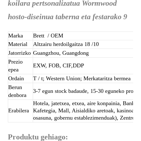
Marka
Brett
/ OEM
Material
Altzairu herdoilgaitza 18 /10
Jatorrizko
Guangzhou, Guangdong
Prezio
EXW, FOB, CIF,DDP
epea
Ordain
T / t; Western Union; Merkataritza bermea
Berun
3-7 egun stock badaude, 15-30 eguneko produk
denbora
Hotela, jatetxea, etxea, aire konpainia, Banket
Erabilera
Kafetegia, Mall, Aisialdiko aretoak, kasinoak, 
osasuna, gobernu establezimenduak), Zentroa,
Produktu gehiago: