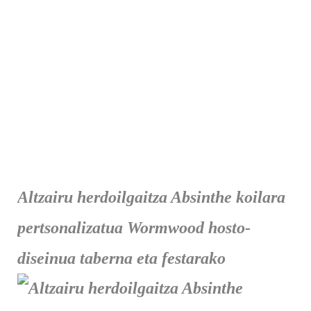
Altzairu herdoilgaitza Absinthe koilara
pertsonalizatua Wormwood hosto-
diseinua taberna eta festarako