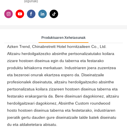
(egunak)
Produktuaren Xehetasunak
Azken Trend, Chinabretrett Hotel hornitzaileen Co., Ltd.
Altzairu herdoilgaitzezko absinthe pertsonalizatutako koilara
zizare hostoen diseinua egin du taberna eta festarako
produktu lehiakorra merkatuan. Industriaren joera zuzentzea
eta bezeroei onurak ekartzea espero da. Diseinatzaile
profesionalek diseinatuta, altzairu herdoilgaitzezko absinthe
pertsonalizatua koilara zizareen hostoen diseinua taberna eta
festarako erakargarria da. Bere diseinuari dagokionez, altzairu
herdoilgaitzeari dagokionez, Absinthe Custom roundwood
hosto hostoen diseinua taberna eta festetarako, industriaren
joeratik gertu dauden gure diseinatzaile talde batek diseinatu
du eta aldaketetara abisatu.