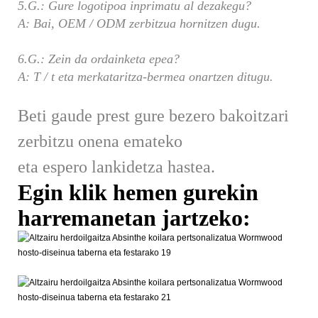
5.G.: Gure logotipoa inprimatu al dezakegu?
A: Bai, OEM / ODM zerbitzua hornitzen dugu.
6.G.: Zein da ordainketa epea?
A: T / t eta merkataritza-bermea onartzen ditugu.
Beti gaude prest gure bezero bakoitzari
zerbitzu onena emateko
eta espero lankidetza hastea.
Egin klik hemen gurekin
harremanetan jartzeko: