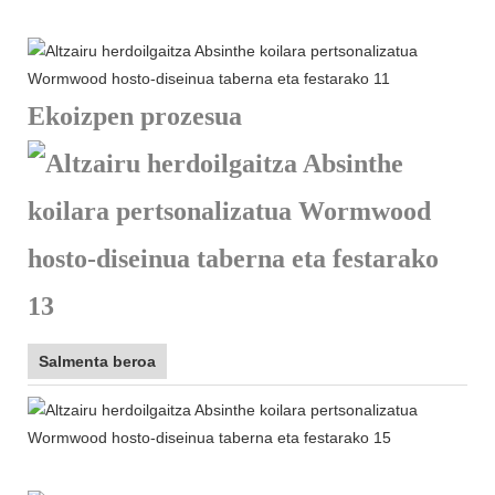
Ekoizpen prozesua
Salmenta beroa