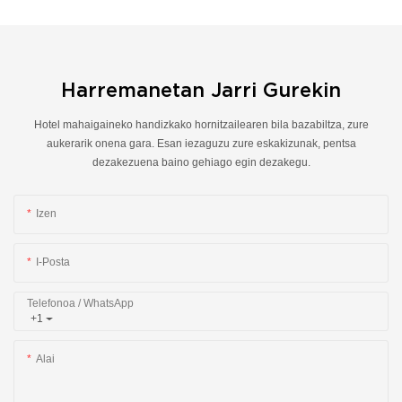
Harremanetan Jarri Gurekin
Hotel mahaigaineko handizkako hornitzailearen bila bazabiltza, zure
aukerarik onena gara. Esan iezaguzu zure eskakizunak, pentsa
dezakezuena baino gehiago egin dezakegu.
Izen
I-Posta
Telefonoa / WhatsApp
+1
Alai