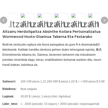
Altzairu Herdoilgaitza Absinthe Koilara Pertsonalizatua
Wormwood Hosto-Diseinua Taberna Eta Festarako
Brett-ek zentzuzko egitura eta itxura paregabea du gure R-k diseinatuta&D
teknikariak. Kalitate handiko denbora gehien duten lehengaiak eginda, 餐具
Errendimendu bikaina du. Gainera, bezeroen beharren eta industriaren
joeretan oinarrituta dago, beraz, erabiltzaileen beharrak asetzen ditu, neurri
handi batean, baliotsua da.
Salneurri:
100-199 pieza 1,15.200-499 $ pieza 1,02 $,> = 500 pieza $ 0.98
Bidalketa:
Itsas salgaia
Laginak:
30,00 $ / pieza, 1 pieza (min. Agindua)
Lider_time:
1 - 2000 (piezak): 15 (egun),> 2000 (piezak): negoziagarriak