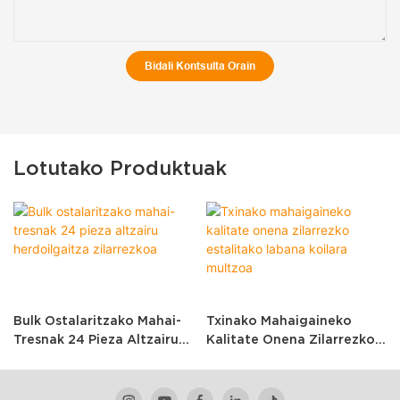
Bidali Kontsulta Orain
Lotutako Produktuak
Bulk Ostalaritzako Mahai-
Txinako Mahaigaineko
Tresnak 24 Pieza Altzairu
Kalitate Onena Zilarrezko
Herdoilgaitza Zilarrezkoa
Estalitako Labana Koilara
Multzoa