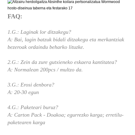
FAQ:
1.G.: Laginak lor ditzakegu?
A: Bai, lagin batzuk bidali ditzakegu eta merkantziak
bezeroak ordaindu beharko lituzke.
2.G.: Zein da zure gutxieneko eskaera kantitatea?
A: Normalean 200pcs / multzo da.
3.G.: Erosi denbora?
A: 20-30 egun
4.G.: Paketeari buruz?
A: Carton Pack - Doakoa; egurrezko karga; erretilu-
paketearen karga