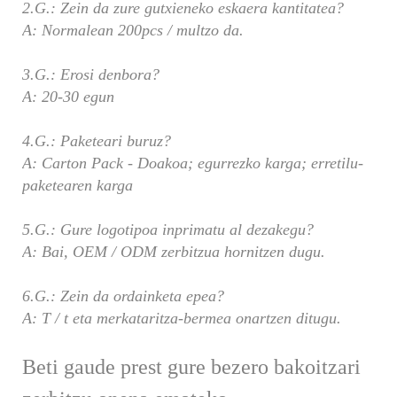
2.G.: Zein da zure gutxieneko eskaera kantitatea?
A: Normalean 200pcs / multzo da.
3.G.: Erosi denbora?
A: 20-30 egun
4.G.: Paketeari buruz?
A: Carton Pack - Doakoa; egurrezko karga; erretilu-
paketearen karga
5.G.: Gure logotipoa inprimatu al dezakegu?
A: Bai, OEM / ODM zerbitzua hornitzen dugu.
6.G.: Zein da ordainketa epea?
A: T / t eta merkataritza-bermea onartzen ditugu.
Beti gaude prest gure bezero bakoitzari