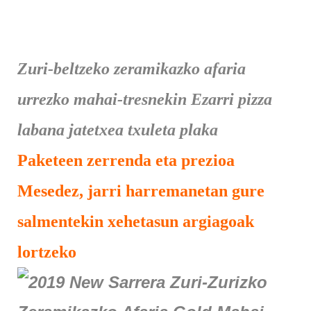
Zuri-beltzeko zeramikazko afaria
urrezko mahai-tresnekin Ezarri pizza
labana jatetxea txuleta plaka
Paketeen zerrenda eta prezioa
Mesedez, jarri harremanetan gure
salmentekin xehetasun argiagoak
lortzeko