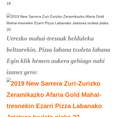
Urrezko mahai-tresnak helduleku
beltzarekin. Pizza labana txuleta labana
Egin klik hemen aukera gehiago nahi
izanez gero: