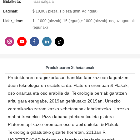
Bidalketa:
Itsas salgaia
Laginak:
$ 10,00 / pieza, 1 pieza (min. Agindua)
Lider_time:
1 - 1000 (piezak): 15 (egun),> 1000 (piezak): negoziagarriak
(egunak)
Produktuaren Xehetasunak
Produktuaren eraginkortasun handiko fabrikazioan laguntzen
duen teknologiaren erabilera da. Plateren eremuan & Plakak,
oso onartua eta oso erabilia da. Teknologia berriak garatzen
aritu gara etengabe, 2019an gehitutako 2019an. Urrezko
zeramikazko zeramikazko xehetasunak fabrikatzeko. Urrezko
mahai-tresnekin. Pizza labana jatetxea txuleta platera.
Plateren aplikazio-eremuan oso erabil daiteke. & Plakak.
Teknologia gidatutako gizarte horretan, 2013an R
HOBETZEKO&D Indarra eta jarraitu teknologia berriak