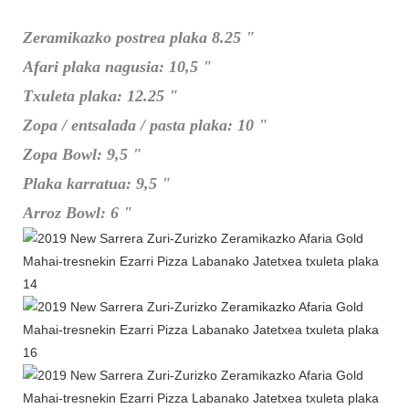
Zeramikazko postrea plaka 8.25 "
Afari plaka nagusia: 10,5 "
Txuleta plaka: 12.25 "
Zopa / entsalada / pasta plaka: 10 "
Zopa Bowl: 9,5 "
Plaka karratua: 9,5 "
Arroz Bowl: 6 "