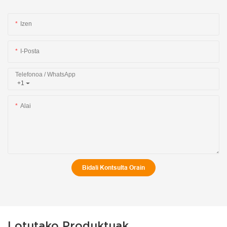
Izen
I-Posta
Telefonoa / WhatsApp
+1
Alai
Bidali Kontsulta Orain
Lotutako Produktuak