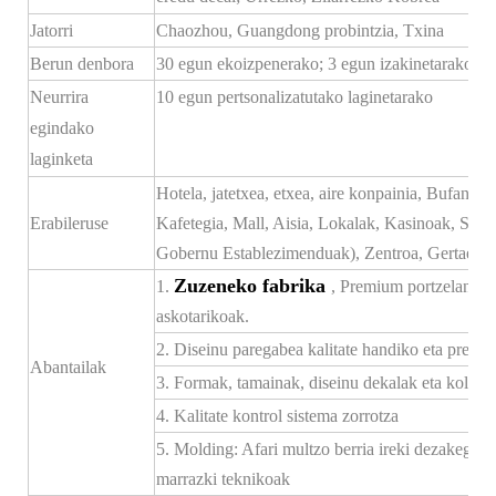
Jatorri
Chaozhou, Guangdong probintzia, Txina
Berun denbora
30 egun ekoizpenerako; 3 egun izakinetarako
Neurrira
10 egun pertsonalizatutako laginetarako
egindako
laginketa
Hotela, jatetxea, etxea, aire konpainia, Bufanda
Erabileruse
Kafetegia, Mall, Aisia, Lokalak, Kasinoak, Sek
Gobernu Establezimenduak), Zentroa, Gertaera
Zuzeneko fabrika
1.
, Premium portzelana, p
askotarikoak.
2. Diseinu paregabea kalitate handiko eta prezio 
Abantailak
3. Formak, tamainak, diseinu dekalak eta kolorea
4. Kalitate kontrol sistema zorrotza
5. Molding: Afari multzo berria ireki dezakegu b
marrazki teknikoak