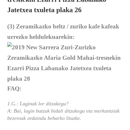
(3) Zeramikazko beltz / zuriko kafe kafeak
urrezko heldulekuarekin:
FAQ:
1.G.: Laginak lor ditzakegu?
A: Bai, lagin batzuk bidali ditzakegu eta merkantziak
bezeroak ordaindu beharko lituzke.