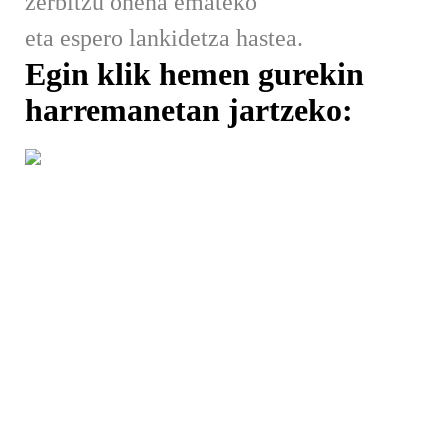
zerbitzu onena emateko
eta espero lankidetza hastea.
Egin klik hemen gurekin
harremanetan jartzeko: