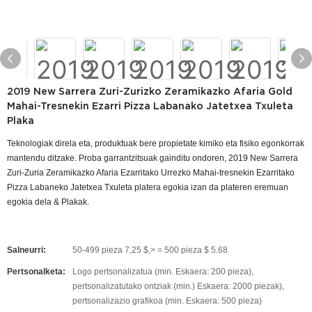
2019 New Sarrera Zuri-Zurizko Zeramikazko Afaria Gold
Mahai-Tresnekin Ezarri Pizza Labanako Jatetxea Txuleta
Plaka
Teknologiak direla eta, produktuak bere propietate kimiko eta fisiko egonkorrak
mantendu ditzake. Proba garrantzitsuak gainditu ondoren, 2019 New Sarrera
Zuri-Zuria Zeramikazko Afaria Ezarritako Urrezko Mahai-tresnekin Ezarritako
Pizza Labaneko Jatetxea Txuleta platera egokia izan da plateren eremuan
egokia dela & Plakak.
Salneurri:
50-499 pieza 7,25 $,> = 500 pieza $ 5.68
Pertsonalketa:
Logo pertsonalizatua (min. Eskaera: 200 pieza),
pertsonalizatutako ontziak (min.) Eskaera: 2000 piezak),
pertsonalizazio grafikoa (min. Eskaera: 500 pieza)