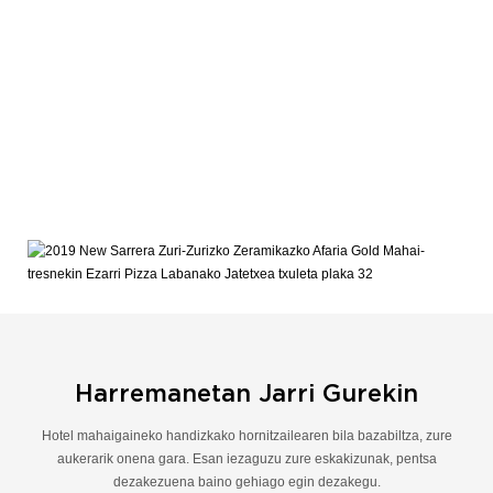
Harremanetan Jarri Gurekin
Hotel mahaigaineko handizkako hornitzailearen bila bazabiltza, zure
aukerarik onena gara. Esan iezaguzu zure eskakizunak, pentsa
dezakezuena baino gehiago egin dezakegu.