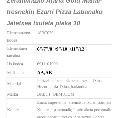
Elementuaren
18BC030
kodea
Elementuen
6"/7"/8"/9"/10"/11"/12"
tamaina
Hs kodea
6911101900
AA,AB
Mailakatu
Portzelana, zeramikazkoa, hezur Txina,
Material
Hezur berria Txina, harlandua
Marka
BRETT,
OEM
,ODM
Zuria, superwhite, krematsua, zuria, normala zur
Kolore
Koloreak pantonatik; Inprimaketa pertsonalizatu
eredu decal; Urrezko, Zilarrezko Kobrea