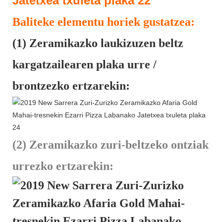
Baliteke elementu horiek gustatzea:
(1) Zeramikazko laukizuzen beltz
kargatzailearen plaka urre /
brontzezko ertzarekin:
(2) Zeramikazko zuri-beltzeko ontziak
urrezko ertzarekin: