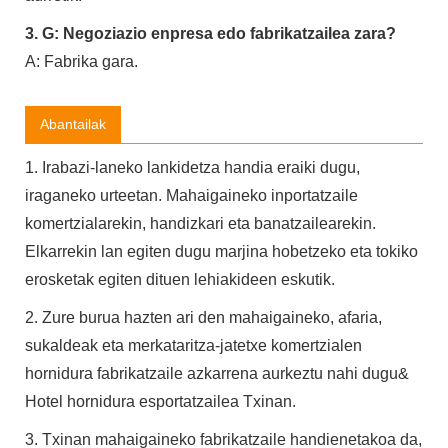
3. G: Negoziazio enpresa edo fabrikatzailea zara?
A: Fabrika gara.
Abantailak
1. Irabazi-laneko lankidetza handia eraiki dugu,
iraganeko urteetan. Mahaigaineko inportatzaile
komertzialarekin, handizkari eta banatzailearekin.
Elkarrekin lan egiten dugu marjina hobetzeko eta tokiko
erosketak egiten dituen lehiakideen eskutik.
2. Zure burua hazten ari den mahaigaineko, afaria,
sukaldeak eta merkataritza-jatetxe komertzialen
hornidura fabrikatzaile azkarrena aurkeztu nahi dugu&
Hotel hornidura esportatzailea Txinan.
3. Txinan mahaigaineko fabrikatzaile handienetakoa da,