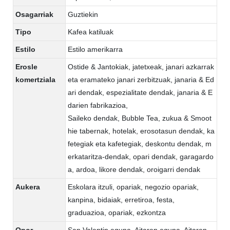
Osagarriak
Guztiekin
Tipo
Kafea katiluak
Estilo
Estilo amerikarra
Erosle
Ostide & Jantokiak, jatetxeak, janari azkarrak
komertziala
eta eramateko janari zerbitzuak, janaria & Ed
ari dendak, espezialitate dendak, janaria & E
darien fabrikazioa,
Saileko dendak, Bubble Tea, zukua & Smoot
hie tabernak, hotelak, erosotasun dendak, ka
fetegiak eta kafetegiak, deskontu dendak, m
erkataritza-dendak, opari dendak, garagardo
a, ardoa, likore dendak, oroigarri dendak
Aukera
Eskolara itzuli, opariak, negozio opariak,
kanpina, bidaiak, erretiroa, festa,
graduazioa, opariak, ezkontza
Opor
San Valentin eguna, Aitaren eguna, Aitaren