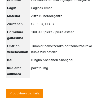
Lagin
Laginak eman
Material
Altzairu herdoilgaitza
Ziurtapen
CE / EU, LFGB
Hornidura
100.000 pieza / pieza astean
gaitasuna
Ontzien
Tumbler bakoitzerako pertsonalizatutako
xehetasunak
kutxa zuri batekin
Kai
Ningbo Shenzhen Shanghai
Irudiaren
pakete-img
adibidea
Produktuen pantaila