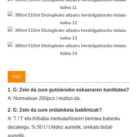
FAQ
1. G: Zein da zure gutxieneko eskaeraren kantitatea?
A: Normalean 200pcs / multzo da.
2. G: Zein da zure ordainketa baldintzak?
A: T / T eta Alibaba merkataritzaren bermea babestu
dezakegu. % 50 t / t Aldez aurretik, orekatu bidali
aurretik.