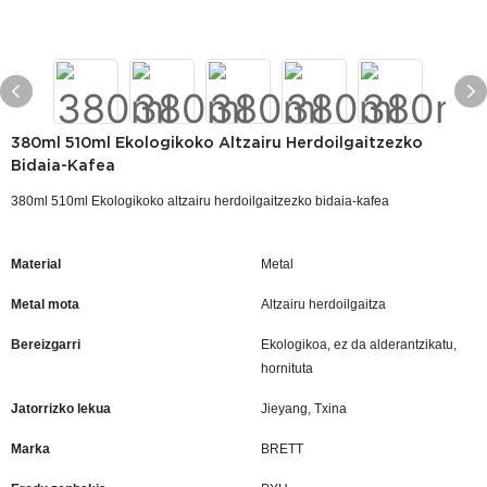
380ml 510ml Ekologikoko Altzairu Herdoilgaitzezko
Bidaia-Kafea
380ml 510ml Ekologikoko altzairu herdoilgaitzezko bidaia-kafea
Material
Metal
Metal mota
Altzairu herdoilgaitza
Bereizgarri
Ekologikoa, ez da alderantzikatu,
hornituta
Jatorrizko lekua
Jieyang, Txina
Marka
BRETT