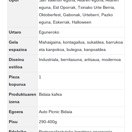
eguna, Eid Oporrak, Txinako Urte Berria,
Oktoberfest, Gabonak, Urteberri, Pazko
eguna, Eskerrak, Halloween
Urtaro
Eguneroko
Gela
Mahaigaina, kontagailua, sukaldea, barrukoa
espazioa
eta kanpokoa, bulegoa, kanpoaldea
Diseinu
Industriala, berritasuna, artisaua, modernoa
estiloa
Pieza
1
kopurua
Produktuaren
Bidaia kafea
izena
Egoera
Auto Picnic Bidaia
Pisu
290-400g
Erloleiko
Pertsonalizatutako logotipoa onargarria