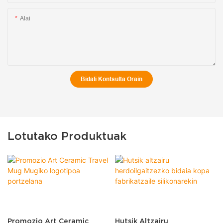
Alai
Bidali Kontsulta Orain
Lotutako Produktuak
Promozio Art Ceramic
Hutsik Altzairu