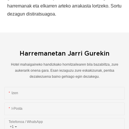
harremanak eta elkarren arteko arrakasta lortzeko. Sortu
dezagun distiratsuagoa.
Harremanetan Jarri Gurekin
Hotel mahaigaineko handizkako hornitzailearen bila bazabiltza, zure
aukerarik onena gara. Esan iezaguzu zure eskakizunak, pentsa
dezakezuena baino gehiago egin dezakegu.
Izen
I-Posta
Telefonoa / WhatsApp
+1