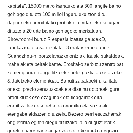
kapitala", 15000 metro karratuko eta 300 langile baino
gehiago ditu eta 100 milioi inguru ekoizten ditu,
dagoeneko hornitutako probak eta indar tekniko ugari
dituztela 20 urte baino gehiagoko merkatuan.
Showroom-i buruz R espezializatuta gaude&D,
fabrikazioa eta salmentak, 13 erakusleiho daude
Guangzhou-n, portzelanazko ontziak, lauak, sukaldeak,
mahaiak eta beirak barne. Erositako zerbitzu zentro bat
komenigarria izango litzateke hotel guztia aukeratzeko
& Jatetxeko elementuak. Barruti zabalarekin, kalitate
oneko, prezio zentzuzkoak eta diseinu dotoreak, gure
produktuak oso ezagunak eta fidagarriak dira
erabiltzaileek eta behar ekonomiko eta sozialak
etengabe aldatzen dituztela. Bezero berri eta zaharrak
ongietorria egiten diegu bizitzako ibilaldi guztietatik
gurekin harremanetan jartzeko etorkizuneko negozio