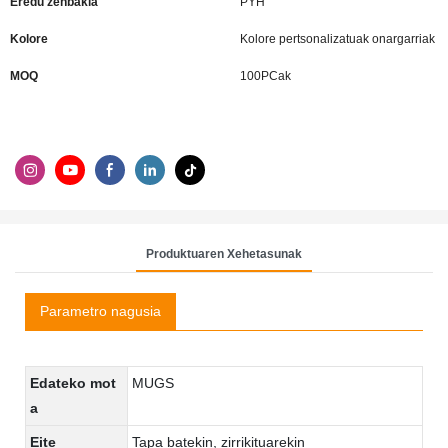
Eredu zenbakia
PYH
Kolore
Kolore pertsonalizatuak onargarriak
MOQ
100PCak
Produktuaren Xehetasunak
Parametro nagusia
Edateko mot
MUGS
a
Eite
Tapa batekin, zirrikituarekin