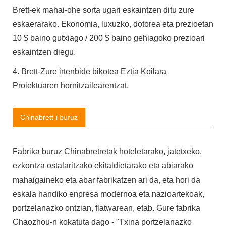
Brett-ek mahai-ohe sorta ugari eskaintzen ditu zure
eskaerarako. Ekonomia, luxuzko, dotorea eta prezioetan
10 $ baino gutxiago / 200 $ baino gehiagoko prezioari
eskaintzen diegu.
4. Brett-Zure irtenbide bikotea Eztia Koilara
Proiektuaren hornitzailearentzat.
Chinabrett-i buruz
Fabrika buruz Chinabretretak hoteletarako, jatetxeko,
ezkontza ostalaritzako ekitaldietarako eta abiarako
mahaigaineko eta abar fabrikatzen ari da, eta hori da
eskala handiko enpresa modernoa eta nazioartekoak,
portzelanazko ontzian, flatwarean, etab. Gure fabrika
Chaozhou-n kokatuta dago - "Txina portzelanazko