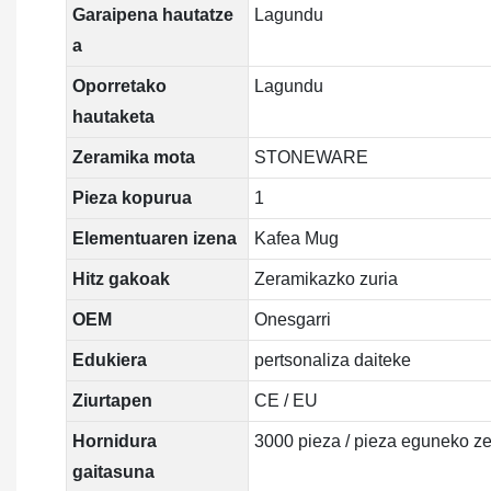
Garaipena hautatze
Lagundu
a
Oporretako
Lagundu
hautaketa
Zeramika mota
STONEWARE
Pieza kopurua
1
Elementuaren izena
Kafea Mug
Hitz gakoak
Zeramikazko zuria
OEM
Onesgarri
Edukiera
pertsonaliza daiteke
Ziurtapen
CE / EU
Hornidura
3000 pieza / pieza eguneko ze
gaitasuna