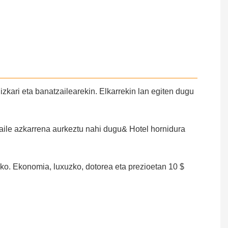
izkari eta banatzailearekin. Elkarrekin lan egiten dugu
zaile azkarrena aurkeztu nahi dugu& Hotel hornidura
ako. Ekonomia, luxuzko, dotorea eta prezioetan 10 $