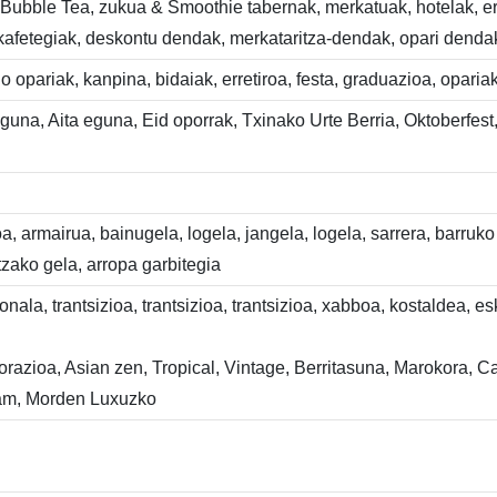
i, Bubble Tea, zukua & Smoothie tabernak, merkatuak, hotelak, 
kafetegiak, deskontu dendak, merkataritza-dendak, opari dendak
io opariak, kanpina, bidaiak, erretiroa, festa, graduazioa, oparia
una, Aita eguna, Eid oporrak, Txinako Urte Berria, Oktoberfest
a, armairua, bainugela, logela, jangela, logela, sarrera, barru
zako gela, arropa garbitegia
zionala, trantsizioa, trantsizioa, trantsizioa, xabboa, kostalde
korazioa, Asian zen, Tropical, Vintage, Berritasuna, Marokora, 
lam, Morden Luxuzko