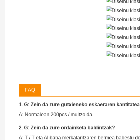
FAQ
1. G: Zein da zure gutxieneko eskaeraren kantitate
A: Normalean 200pcs / multzo da.
2. G: Zein da zure ordainketa baldintzak?
A: T / T eta Alibaba merkataritzaren bermea babestu deza