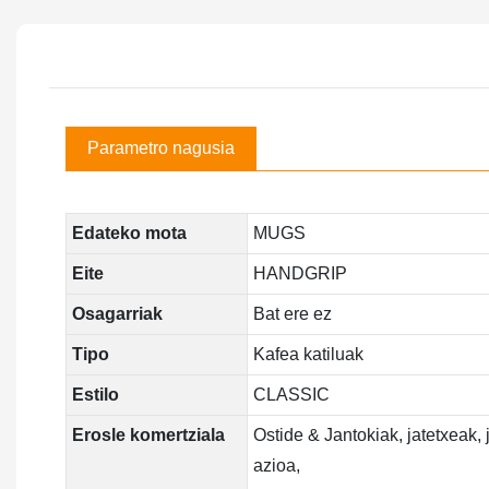
Parametro nagusia
Edateko mota
MUGS
Eite
HANDGRIP
Osagarriak
Bat ere ez
Tipo
Kafea katiluak
Estilo
CLASSIC
Erosle komertziala
Ostide & Jantokiak, jatetxeak, 
azioa,