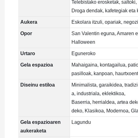
Telebistako erosketak, saltok
Droga dendak, kafetegiak eta 
Aukera
Eskolara itzuli, opariak, negoz
Opor
San Valentin eguna, Amaren eg
Halloween
Urtaro
Eguneroko
Gela espazioa
Mahaigaina, kontagailua, patio
pasilloak, kanpoan, haurtxoent
Diseinu estiloa
Minimalista, garaikidea, tradi
a, industriala, eklektikoa,
Baserria, herrialdea, artea de
deko, Klasikoa, Modernoa, G
Gela espazioaren
Lagundu
aukeraketa