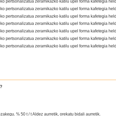
a?
kegu. % 50 t / t Aldez aurretik, orekatu bidali aurretik.