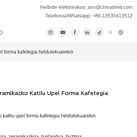
Helbide elektronikoa:
ann@chinabrett.com
Telefonoa/Whatsapp: +86-13535413512
R ZAITEZ GUREKIN HARREMANETAN
el forma kafetegia heldulekuarekin
eramikazko Katilu Upel Forma Kafetegia
 katilu upel forma kafetegia heldulekuarekin
oa, zeramikazkoa, harlandua, buztina