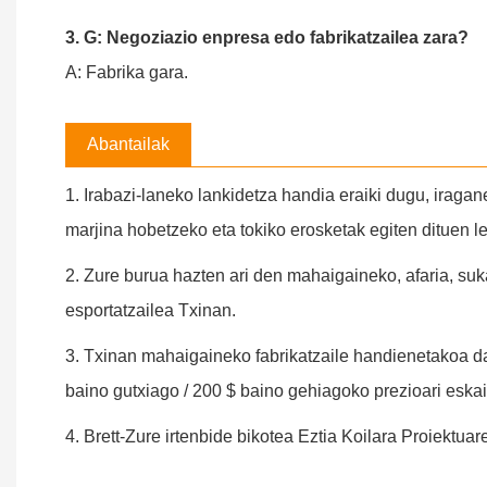
3. G: Negoziazio enpresa edo fabrikatzailea zara?
A: Fabrika gara.
Abantailak
1. Irabazi-laneko lankidetza handia eraiki dugu, iragan
marjina hobetzeko eta tokiko erosketak egiten dituen l
2. Zure burua hazten ari den mahaigaineko, afaria, suk
esportatzailea Txinan.
3. Txinan mahaigaineko fabrikatzaile handienetakoa da
baino gutxiago / 200 $ baino gehiagoko prezioari eska
4. Brett-Zure irtenbide bikotea Eztia Koilara Proiektuar