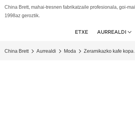
China Brett, mahai-tresnen fabrikatzaile profesionala, goi-mai
1998az geroztik.
ETXE
AURREALDI
China Brett
Aurrealdi
Moda
Zeramikazko kafe kopa 