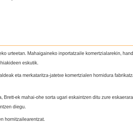
eko urteetan. Mahaigaineko inportatzaile komertzialarekin, hand
ehiakideen eskutik.
aldeak eta merkataritza-jatetxe komertzialen hornidura fabrikat
, Brett-ek mahai-ohe sorta ugari eskaintzen ditu zure eskaerar
intzen diegu.
en hornitzailearentzat.