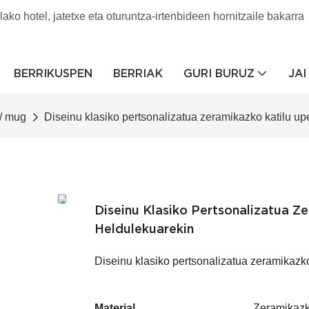
lako hotel, jatetxe eta oturuntza-irtenbideen hornitzaile bakarra
BERRIKUSPEN
BERRIAK
GURI BURUZ
JA
/ mug
Diseinu klasiko pertsonalizatua zeramikazko katilu up
Diseinu Klasiko Pertsonalizatua Z
Heldulekuarekin
Diseinu klasiko pertsonalizatua zeramikazko
Material
Zeramikazk