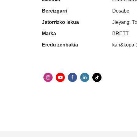
Bereizgarri
Dosabe
Jatorrizko lekua
Jieyang, T
Marka
BRETT
Eredu zenbakia
kan&kopa 