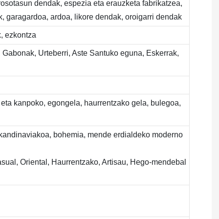
erosotasun dendak, espezia eta erauzketa fabrikatzea,
, garagardoa, ardoa, likore dendak, oroigarri dendak
k, ezkontza
, Gabonak, Urteberri, Aste Santuko eguna, Eskerrak,
ko eta kanpoko, egongela, haurrentzako gela, bulegoa,
a, eskandinaviakoa, bohemia, mende erdialdeko moderno
Casual, Oriental, Haurrentzako, Artisau, Hego-mendebal