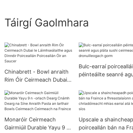
Táirgí Gaolmhara
Bulc-earraí poirceallá
Chinabrett - Bowl anraith
péinteáilte seanré ag
Rim Óir Ceirmeach Dubai
pláta sushi ceirmeac
le Láimhseálaithe agus
dronuilleogach gorm
Dinnéir Poirceallán
Poirceallán Óir an Saucer
Monaróir Ceirmeach
Upscale a shainchea
Gairmiúil Durable Yayu 9 n
poirceallán bán na Fr