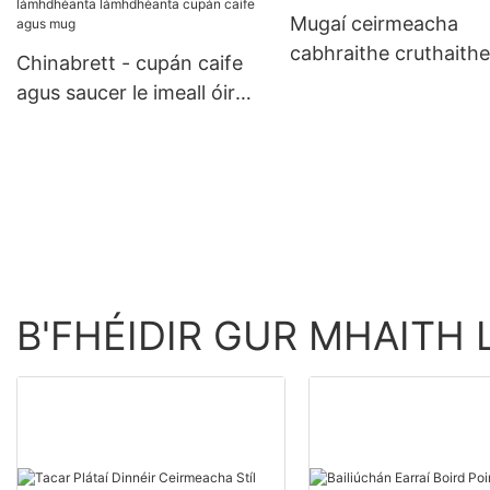
Mugaí ceirmeacha
cabhraithe cruthaith
Chinabrett - cupán caife
agus saucer le imeall óir
bosca bronntanais
lámhdhéanta lámhdhéanta
cupán caife agus mug
B'FHÉIDIR GUR MHAITH 