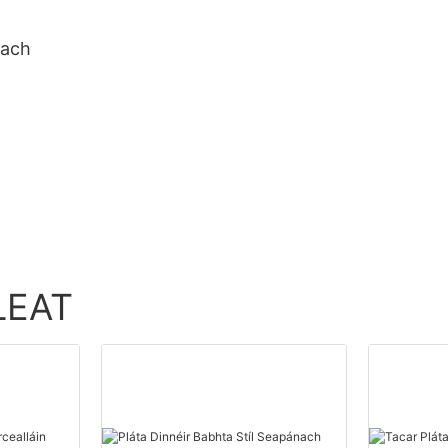
do Chorn Caife
Soláthraithe A
each
LEAT