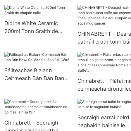
-orlach Dearg Cnámh
a fhreastalaíonn ar
Dearg na Síne Anraith
chriadóireacht mhias
Pasta an Iarthair Bowls
earraí atá leagtha sío
Díol te White Ceramic
Ceirmeach Ceirmeach na
200ml Tonn Sraith de
CHINABRETT - Dear
Fraince
chupán caife
uathúil cruth tonn bá
cupán caife tae espr
fíneáil poircealláin ag
cupán caife agus mu
Fáilteachas Bialann
saucer
Ceirmeach Bán Bán Bán
Chinabrett - Plátaí m
Bowl Sailéad Sailéad Stíl
ceirmeacha dronuille
Cóiré
cothrom le haghaidh 
a bhaint as Dinnerwa
Porcelain White Buffe
Socraigh earraí boird 
Chinabrett - Socraigh
haghaidh bainise le
dinnéar saincheaptha