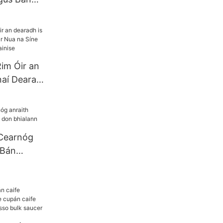
gh le
llán Dath
Rim Óir an
naí Dearadh
 Síne
ghaidh
Cearnóg
 Bán
bhialann