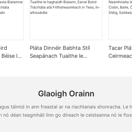
ird
Pláta Dinnéir Babhta Stíl
Tacar Plá
 Béise le
Seapánach Tuaithe le
Ceirmea
alainne
haghaidh Bialann, Earraí
Neamhria
r Grád
Boird Tráchtála atá
Bialann, F
ch Pláta
Frithsheasmhach in Teas,
Óstán, Ea
In-athúsáidte
Tráchtála
Glaoigh Orainn
Anraith, 
us táimid in ann freastal ar na riachtanais shonracha. Le hag
n nó déan teagmháil linn go díreach le ceisteanna nó le fios