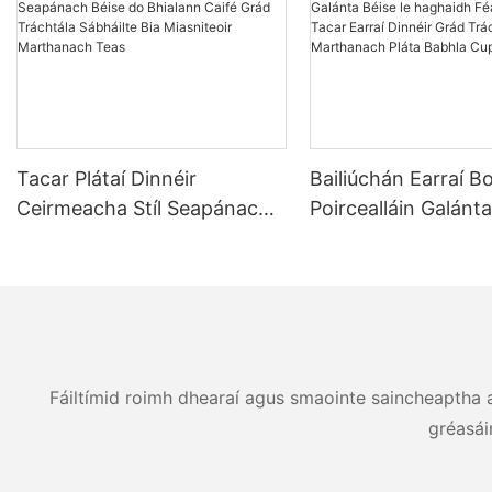
Tacar Plátaí Dinnéir
Bailiúchán Earraí Bo
Ceirmeacha Stíl Seapánach
Poircealláin Galánta
Béise do Bhialann Caifé Grád
haghaidh Féasta Bi
Tráchtála Sábháilte Bia
Tacar Earraí Dinnéi
Miasniteoir Marthanach
Tráchtála Marthana
Teas
Babhla Cupán
Fáiltímid roimh dhearaí agus smaointe saincheaptha ag
gréasái