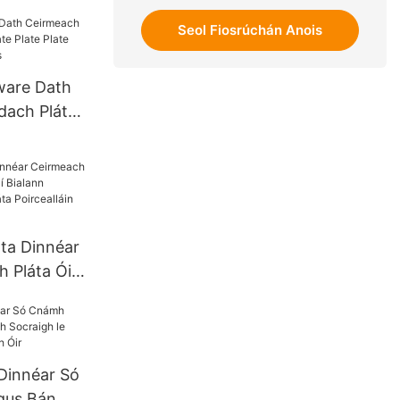
Seol Fiosrúchán Anois
ware Dath
dach Pláta
e Plate
ter Mias
áta Dinnéar
 Pláta Óir
ann Nordach
a
n
 Dinnéar Só
gus Bán