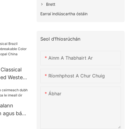
Brett
Earraí indiúscartha óstáin
Seol d’fhiosrúchán
Ainm A Thabhairt Ar
Classical
Ríomhphost A Chur Chuig
zed Western
lor
kled
Ábhar
Ceramic
ialann
h agus bán
 le imeall