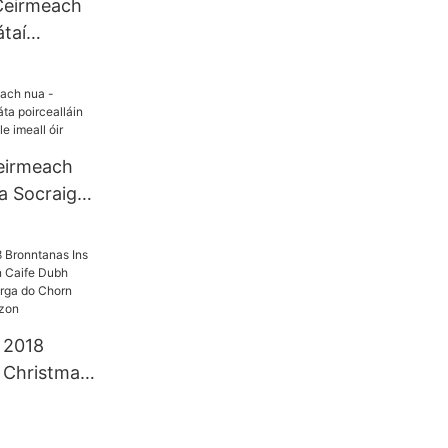
 Ceirmeach
átaí
 Charger
on Fíon
agne
ceirmeach
a Socraigh
in bainise
le imeall óir
 2018
 Christmas
aife Dubh
ianna Órga