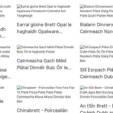
agus bán ildaite
s
Earraí gloine Brett Opal le
Bialann Dinner
adh
haghaidh Opalware
Ceirmeach Nor
n
Friotaíocht Creimthe Ard
Stéig Plate Plat
esso
Teaghlaigh
Plate Sushi Plat
us
g
Ceirmeacha Gach Méid
Plátaí Dinnéir Bulc Óir le
iasa
Stíl Eorpach Pl
haghaidh Póstaí
oige
Ceirmeach Dubh
úsáid
Óir Plátaí Bial
re
Pláta Stéig Plát
tt
Poircealláin Bá
le
An tSín Brett -
Chinabrett - Poirceallán
Cnámh Dubh a