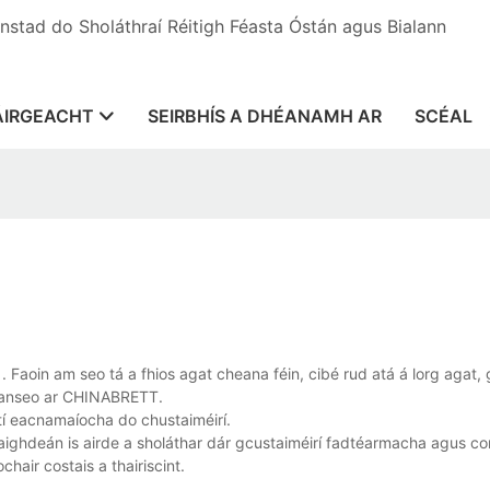
Aonstad do Sholáthraí Réitigh Féasta Óstán agus Bialann
ÁIRGEACHT
SEIRBHÍS A DHÉANAMH AR
SCÉAL
. Faoin am seo tá a fhios agat cheana féin, cibé rud atá á lorg agat, 
é anseo ar CHINABRETT.
í eacnamaíocha do chustaiméirí.
ighdeán is airde a sholáthar dár gcustaiméirí fadtéarmacha agus c
hair costais a thairiscint.