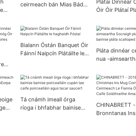
mh
Plátaí Dinnéar
ceirmeach bán Mias Bád
ae
Óir Óir Plátaí Pl
gravy pearsantaithe
r le
Charger Plátaí
g
Corn Gloine Fí
Beaded Champ
Bialann Óstán Banquet Óir
Pláta dinnéar 
Fáinní Naipcín Plátáilte le
nua -aimsearth
haghaidh Póstaí
re
pláta poirceallá
pláta scalloped 
áil
es
eoige
Tá cnámh imeall órga
CHINABRETT -
ige
ríoga i bhfabhar bainise
Bronntanas Ins
Eorpa
bainise poircealláin cupán
Ins Mug Corn C
tae caife poircealláin agus
Ceirmeach Le F
tacar saucer1