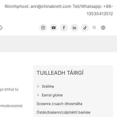
Ríomhphost:
ann@chinabrett.com
Teil/Whatsapp: +86-
13535413512
MAIDIR LINN
DÉAN TEAGMHÁIL LINN
TUILLEADH TÁIRGÍ
Gréithe
go bhfuil tú
Earraí gloine
Sceanra cruach dhosmálta
omhoibreoimid
Óstán/bialann/cúlpháirtí bainise