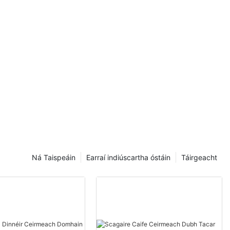
mazon
Ná Taispeáin
Earraí indiúscartha óstáin
Táirgeacht