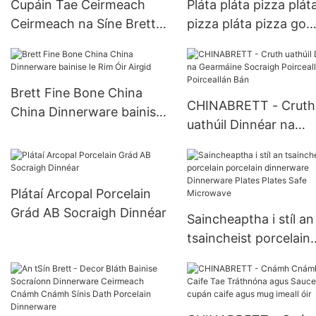
Cupáin Tae Ceirmeach
Pláta pláta pizza plát
Ceirmeach na Síne Brett
pizza pláta pizza go
Poirceallán Fine 80ml
hiomlán árasán ceir
Espresso Cups
bán go hiomlán bán
Brett Fine Bone China
CHINABRETT - Cruth
China Dinnerware bainise
uathúil Dinnéar na
le Rim Óir Airgid
Gearmáine Socraigh
Poirceallán Poirceall
Plátaí Arcopal Porcelain
Grád AB Socraigh Dinnéar
Saincheaptha i stíl an
tsaincheist porcelain
porcelain dinnerware
Dinnerware Plates Pl
Safe Microwave