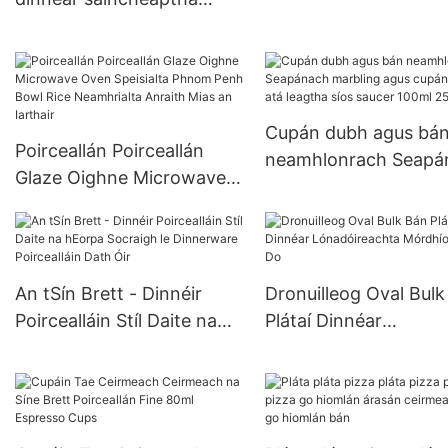
haghaidh bainise
cnámh cruthaitheach na
poircealláin sa tSín
Cupán dubh agus bá
Poirceallán Poirceallán
neamhlonrach Seapá
Glaze Oighne Microwave
marbling agus cupán 
Oven Speisialta Phnom
atá leagtha síos sauc
Penh Bowl Rice
100ml 250ml
Neamhrialta Anraith Mias
an Iarthair
An tSín Brett - Dinnéir
Dronuilleog Oval Bulk
Poircealláin Stíl Daite na
Plátaí Dinnéar
hEorpa Socraigh le
Lónadóireachta Mórd
Dinnerware Poircealláin
Oval Do
Dath Óir