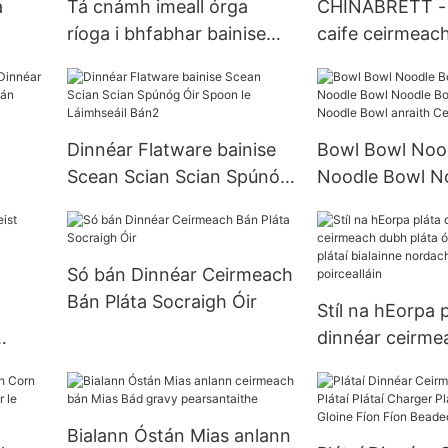
a
Tá cnámh imeall órga
CHINABRETT -
ríoga i bhfabhar bainise
caife ceirmeac
meach
bainise poircealláin cupán
le cupán caife
tae caife poircealláin agus
cupáin espress
tacar saucer
saucer
Dinnéar Flatware bainise
Bowl Bowl Noo
Scean Scian Scian Spúnóg
Noodle Bowl N
Óir Spoon le Láimhseáil
Noodle Bowl N
án Bán
Bán2
Noodle Bowl an
Ceirmeach
Só bán Dinnéar Ceirmeach
Bán Pláta Socraigh Óir
Stíl na hEorpa 
dinnéar ceirme
pláta óir imeall
ates
bialainne norda
stéig dath poirc
Bialann Óstán Mias anlann