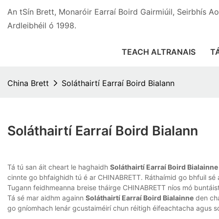
An tSín Brett, Monaróir Earraí Boird Gairmiúil, Seirbhís 
Ardleibhéil ó 1998.
TEACH ALTRANAIS
T
China Brett
Soláthairtí Earraí Boird Bialann
Soláthairtí Earraí Boird Bialann
Tá tú san áit cheart le haghaidh
Soláthairtí Earraí Boird Bialainne
cinnte go bhfaighidh tú é ar CHINABRETT. Ráthaímid go bhfuil s
Tugann feidhmeanna breise tháirge CHINABRETT níos mó buntáist
Tá sé mar aidhm againn
Soláthairtí Earraí Boird Bialainne
den cha
go gníomhach lenár gcustaiméirí chun réitigh éifeachtacha agus soc