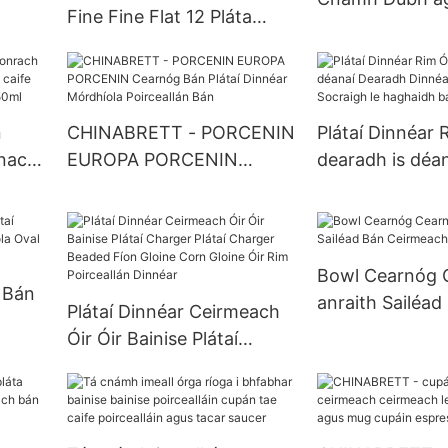
Fine Fine Flat 12 Pláta
Socraigh Socrai
Pizza Plate Plate Plátaí
Dinnéir Poircea
Ceirmeacha Miasa Miasa
Óir
Dinnéar Bán Bán
n
CHINABRETT - PORCENIN
Plátaí Dinnéar 
nach
EUROPA PORCENIN
dearadh is déa
caife
Cearnóg Bán Plátaí
Dinnéar Nua na
er
Dinnéar Mórdhíola
Socraigh le ha
Poirceallán Bán
bainise
Bowl Cearnóg 
 Bán
anraith Sailéad
Plátaí Dinnéar Ceirmeach
Ceirmeach don 
Óir Óir Bainise Plátaí
híola
Charger Plátaí Charger
Beaded Fíon Gloine Corn
Gloine Óir Rim Poirceallán
Dinnéar