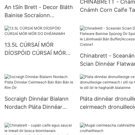
CHINABRETT - Cná
An tSín Brett - Decor Bláth
Cnámh Corn Caife T
Bainise Socraíonn
Tráthnóna agus Sauce
Dinnerware Ceirmeach
cupán caife agus mu
Cnámh Cnámh Sínis Dath
imeall óir
Porcelain Dinnerware
13.5L CÚRSAÍ MÓR
DÍOSPÓID CÚRSAÍ MÓR
Chinabrett - Sceanán
MÓR DO DHÉANAMH
Scian Dinnéar Flatwa
Bainise Spúnóg Óir
Spúnóg Óir le Láimhse
Bán Buffet/Accessori
Cistine1
Socraigh Dinnéar Bialann
Pláta dinnéar dronuill
Nordach Pláta Dinnéar
ceirmeach dronuilleo
Ceirmeach Bán Bán Bán le
ceirmeach i stíl na h
Rim Óir
le stíl óir le haghaidh
bialainne