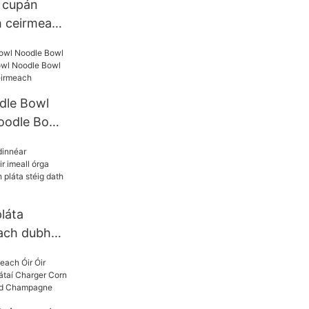
 cupán
h ceirmeach
 agus mug
o bulk
dle Bowl
oodle Bowl
oodle Bowl
raith
pláta
ach dubh
 órga plátaí
ch pláta
ealláin