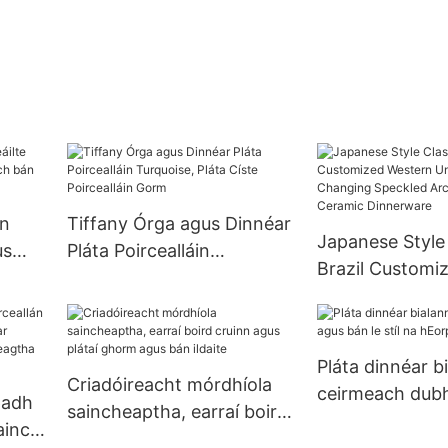
in
Tiffany Órga agus Dinnéar
Japanese Style 
us
Pláta Poircealláin
Brazil Customi
h bán
Turquoise, Pláta Císte
Unbreakable Co
Poircealláin Gorm
Changing Spec
Arcopal China 
Pláta dinnéar b
Dinnerware
Criadóireacht mórdhíola
ceirmeach dub
padh
saincheaptha, earraí boird
le stíl na hEorpa
aince
cruinn agus plátaí ghorm
óir