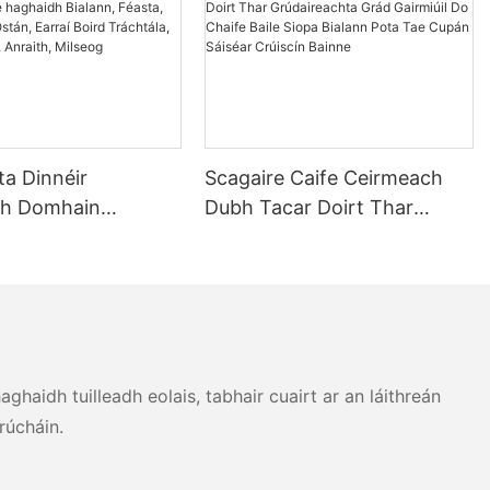
ta Dinnéir
Scagaire Caife Ceirmeach
ch Domhain
Dubh Tacar Doirt Thar
lta le haghaidh
Grúdaireachta Grád Gairmiúil
éasta, Cistin, Baile,
Do Chaife Baile Siopa
rraí Boird
Bialann Pota Tae Cupán
, Stéig, Sailéad,
Sáiséar Crúiscín Bainne
Milseog
haidh tuilleadh eolais, tabhair cuairt ar an láithreán
rúcháin.