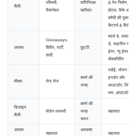
पश्चिमी,
वाणिज्यिक
& पेय निर्माण,
शैली:
फैशनेबल
खरीदार:
होटल, कैफे और
कॉफी की दुकानें,
कैटरर्स & कैंटीन्स
मदर्स डे, फादर्स
Giveaways,
डे, चाइनीज न्यू
अवसर:
शिविर, पार्टी,
छुट्टी:
ईयर, न्यू ईयर,
शादी
थैंक्सगिविंग
रसोई, भोजन कक्ष,
कमरे की
इनडोर और
मौसम:
रोज रोज
जगह:
आउटडोर, लिविंग
रूम, आउटडोर
कमरे की
डिजाइन
मोर्डन लक्जरी
जगह
सहायता
शैली:
चयन:
अवसर
अवकाश
सहायता
सहायता