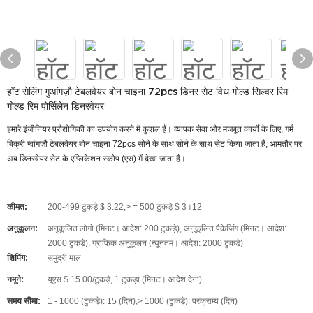
हॉट सेलिंग गुआंगज़ौ टेबलवेयर बोन चाइना 72pcs डिनर सेट विथ गोल्ड सिल्वर रिम
गोल्ड रिम पोर्सिलेन डिनरवेयर
हमारे इंजीनियर प्रौद्योगिकी का उपयोग करने में कुशल हैं। व्यापक सेवा और मजबूत कार्यों के लिए, गर्म
बिक्री ग्वांगज़ौ टेबलवेयर बोन चाइना 72pcs सोने के साथ सोने के साथ सेट किया जाता है, आमतौर पर
अब डिनरवेयर सेट के एप्लिकेशन स्कोप (एस) में देखा जाता है।
कीमत:
200-499 टुकड़े $ 3.22,> = 500 टुकड़े $ 3।12
अनुकूलन:
अनुकूलित लोगो (मिनट। आदेश: 200 टुकड़े), अनुकूलित पैकेजिंग (मिनट। आदेश:
2000 टुकड़े), ग्राफिक अनुकूलन (न्यूनतम। आदेश: 2000 टुकड़े)
शिपिंग:
समुद्री माल
नमूने:
यूएस $ 15.00/टुकड़े, 1 टुकड़ा (मिनट। आदेश देना)
समय सीमा:
1 - 1000 (टुकड़े): 15 (दिन),> 1000 (टुकड़े): परक्राम्य (दिन)