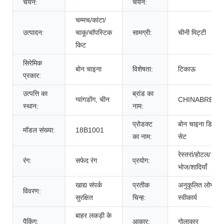
चयन:
चयन:
चम्मच/कांटा/
उत्पादन:
चाकू/चॉपस्टिक
सामग्री:
चीनी मिट्टी
किट
सिरेमिक
बोन चाइना
विशेषता:
टिकाऊ
प्रकार:
उत्पत्ति का
ब्रांड का
ग्वांगडोंग, चीन
CHINABRETT
स्थान:
नाम:
प्रोडक्ट
बोन चाइना डिनर
मॉडल संख्या:
18B1001
का नाम:
सेट
रेस्तरां/होटल/
रंग:
सफेद रंग
प्रयोग:
भोज/शादियाँ
खाद्य संपर्क
प्रतीक
अनुकूलित लोगो
विवरण:
सुरक्षित
चिन्ह:
स्वीकार्य
बाहर लकड़ी के
पैकिंग:
आकार:
गोलाकार