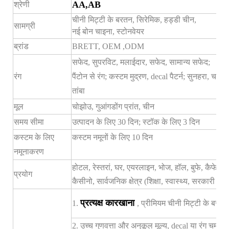
AA,AB
श्रेणी
चीनी मिट्टी के बरतन, सिरेमिक, हड्डी चीन,
सामग्री
नई बोन चाइना, स्टोनवेयर
ब्रांड
BRETT,
OEM
,ODM
सफेद, सुपरविट, मलाईदार, सफेद, सामान्य सफेद;
रंग
पैंटोन से रंग; कस्टम मुद्रण, decal पैटर्न; सुनहरा, चांदी,
तांबा
मूल
चोझोउ, गुआंगडोंग प्रांत, चीन
समय सीमा
उत्पादन के लिए 30 दिन; स्टॉक के लिए 3 दिन
कस्टम के लिए
कस्टम नमूनों के लिए 10 दिन
नमूनाकरण
होटल, रेस्तरां, घर, एयरलाइन, भोज, हॉल, बुफे, कैफे, 
प्रयोग
कैसीनो, सार्वजनिक क्षेत्र (शिक्षा, स्वास्थ्य, सरकारी प्रति
प्रत्यक्ष कारखाना
1.
, प्रीमियम चीनी मिट्टी के बरतन,
2. उच्च गुणवत्ता और अनुकूल मूल्य, decal या रंग चमक