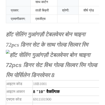
साथ कार्टन
प्रकार:
ताज़ी बिक्री
श्रेणी:
शीर्ष ग्रेड
प्रमाणीकरण:
एसजीएस
हॉट सेलिंग गुआंगज़ौ टेबलवेयर बोन चाइना
72pcs डिनर सेट के साथ गोल्ड सिल्वर रिम
आइटम कोड
18B1001
8 "10" वैकल्पिक
आइटम आकार
एचएस कोड
6911101900