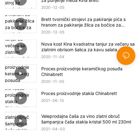
za punjenje meda Kina Brett
2020
12
05
Brett tvornički strojevi za pakiranje pića s
hranom za pakiranje žlica za bočice za
punjenje radionice za brtvljenje strojeva za
2020
12
05
brtvljenje
Nova kost Kina kvadratna tanjur za večeru sa
zlatnim obrisom šalica za kavu salata
prilagođena
2020
11
04
Proces proizvodnje keramičkog posuđa
Chinabrett
2020
11
05
Proces proizvodnje stakla Chinabrett
2021
06
15
Veleprodajna čaša za vino zlatni obruč
šampanjca čaša stakla kristal 500 ml 230ml
2021
04
03