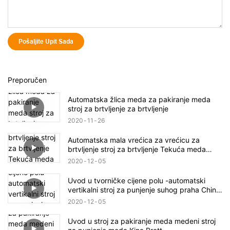
Pošaljite Upit Sada
Preporučen
Automatska žlica meda za pakiranje meda
stroj za brtvljenje za brtvljenje
2020
11
26
Automatska mala vrećica za vrećicu za
brtvljenje stroj za brtvljenje Tekuća meda
meda šećerni prah pakiranje stroj
2020
12
05
Uvod u tvorničke cijene polu -automatski
vertikalni stroj za punjenje suhog praha China
Brett
2020
12
05
Uvod u stroj za pakiranje meda medeni stroj