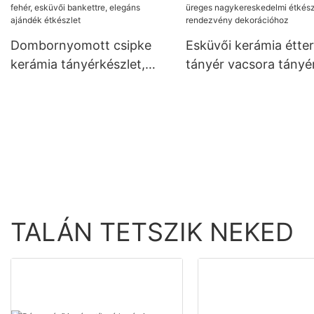
étkészlet készlet, tányér,
kereskedelmi minősé
tál, pohár
étkészlet
Dombornyomott csipke
Esküvői kerámia étte
kerámia tányérkészlet,
tányér vacsora tányé
tészta steak, saláta leves,
töltőkészlet tartós ü
fehér, esküvői bankettre,
nagykereskedelmi
elegáns ajándék étkészlet
étkészlet parti rend
dekorációhoz
TALÁN TETSZIK NEKED