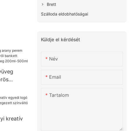
Brett
Szálloda eldobhatóságai
Küldje el kérdését
Név
lyüveg
Email
örös
üvői
Tartalom
yiség
00ml-500ml
i kreatív