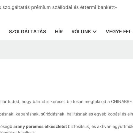
s szolgáltatás prémium szállodai és éttermi bankett-
SZOLGÁLTATÁS
HÍR
RÓLUNK
VEGYE FEL
már tudod, hogy bármit is keresel, biztosan megtalálod a CHINABRE
opásnak, kaparásnak, súrlódásnak, hajlításnak és egyéb kopási és el
inőségű
arany peremes étkészletet
biztosítsuk, és aktívan együttm
őnyöket kínáljunk.