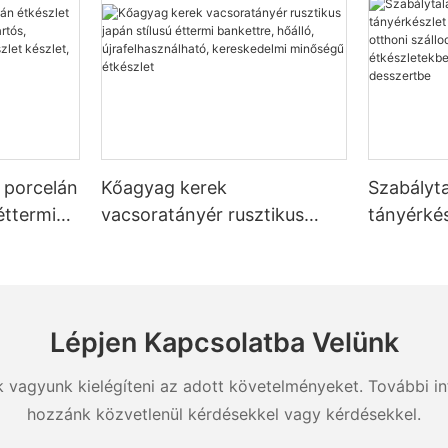
 porcelán
Kőagyag kerek
Szabályt
éttermi
vacsoratányér rusztikus
tányérkés
japán stílusú éttermi
bankett 
ségű
bankettre, hőálló,
szállodáb
nyér, tál,
újrafelhasználható,
étkészlet
kereskedelmi minőségű
salátába,
Lépjen Kapcsolatba Velünk
étkészlet
desszert
k vagyunk kielégíteni az adott követelményeket. További in
hozzánk közvetlenül kérdésekkel vagy kérdésekkel.