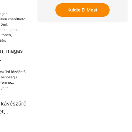
olás
Küldje El Most
váltó matt
5oz
jn, magas
erélhető
, 201-
ásmentes,
, teához,
ütőben,
 kávészűrő
en
et,
s minőségű
hoz,