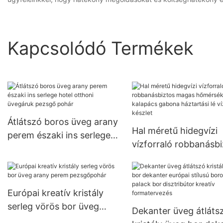
Kapcsolódó Termékek
Átlátszó boros üveg arany
Hal méretű hidegvízi
perem északi ins serlege
vízforraló robbanásbi
hotel otthoni üvegáruk
magas hőmérsékletű
pezsgő pohár
kalapács gabona
háztartási lé vízpohá
Európai kreatív kristály
készlet
serleg vörös bor üveg
Dekanter üveg átláts
arany perem pezsgőpohár