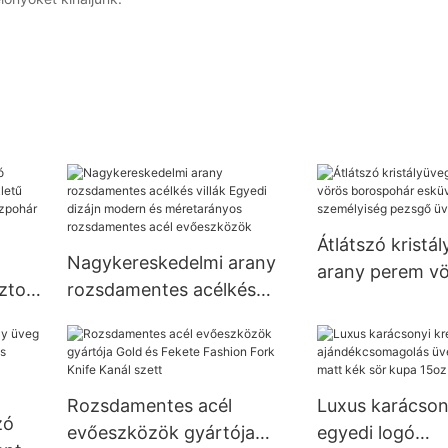
Átlátszó kristá
Nagykereskedelmi arany
arany perem v
ztos
rozsdamentes acélkés
borospohár esk
villák Egyedi dizájn
bankett személ
modern és méretarányos
pezsgő üveg 2
r
rozsdamentes acél
evőeszközök
Rozsdamentes acél
Luxus karácsony
zó
evőeszközök gyártója
egyedi logó