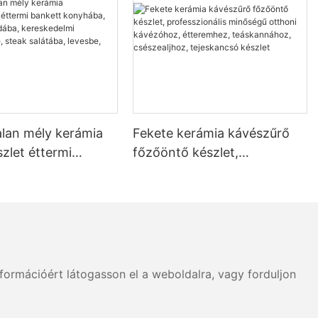
alan mély kerámia
Fekete kerámia kávészűrő
zlet éttermi
főzőöntő készlet,
konyhába, otthoni
professzionális minőségű
a, kereskedelmi
otthoni kávézóhoz,
ekbe, steak
étteremhez, teáskannához,
 levesbe,
csészealjhoz, tejeskancsó
be
készlet
formációért látogasson el a weboldalra, vagy forduljon