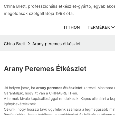
China Brett, professzionális étkészlet-gyártó, egyablako
megoldások szolgáltatója 1998 óta.
ITTHON
TERMÉKEK
China Brett
Arany peremes étkészlet
Arany Peremes Étkészlet
Jó helyen jársz, ha
arany peremes étkészletet
keresel. Mostanra 
Garantáljuk, hogy itt van a CHINABRETT-en.
A termék kiváló kopásállósággal rendelkezik. Képes ellenállni a k
igénybevételeknek.
Célunk, hogy hosszú távú ügyfeleink számára a legmagasabb m
ügyfeleinkkel, hogy hatékony megoldásokat és költséghatékony el