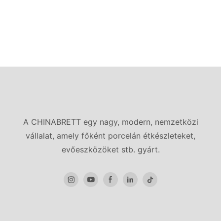
A CHINABRETT egy nagy, modern, nemzetközi
vállalat, amely főként porcelán étkészleteket,
evőeszközöket stb. gyárt.