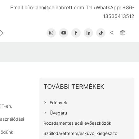
Email cím:
ann@chinabrett.com
Tel./WhatsApp: +86-
13535413512
 VELÜNK A KAPCSOLATOT
TOVÁBBI TERMÉKEK
Edények
TT-en.
Üvegáru
használódási
Rozsdamentes acél evőeszközök
űködünk
Szálloda/étterem/esküvői kiegészítő