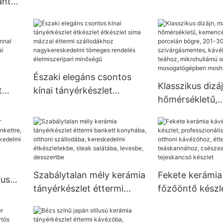
anter
Gold és Fekete Fashion
ajándékcsomag
Fork Knife Kanál szett
üvegezett szín
or
kék sör kupa 1
s
Északi elegáns csontos
Klasszikus dizá
t
kínai tányérkészlet
hőmérsékletű,
étkészlet étkészlet sima
kemencében cs
mázzal éttermi
porcelán bögre
szállodákhoz
300ml, szivárg
re,
nagykereskedelmi
kávéhoz, tejhez
tömeges rendelés
mikrohullámú s
élelmiszeripari minőségű
Szabálytalan mély kerámia
Fekete kerámia
kus
mosogatógépb
tányérkészlet éttermi
főzőöntő készl
mosható.
bankett konyhába, otthoni
professzionáli
szállodába, kereskedelmi
otthoni kávézó