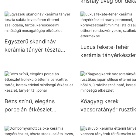
kristály üveg bor dek
európai stílusú boros
palack bor disztribút
kreatív formatervezé
Egyszerű skandináv
Luxus fekete-fehér
kerámia tányér tészta
kerámia tányérkészle
saláta leves fehér éttermi
arany peremmel,
szállodába, tartós,
környezetbarát
kereskedelmi minőségű
minimalista dizájnnal
mosogatógép étkészlet
otthoni rendezvények
szállodai éttermekbe
Bézs színű, elegáns
Kőagyag kerek
porcelán étkészlet
vacsoratányér ruszti
kollekció éttermi
japán stílusú éttermi
bankettre, tartós,
bankettre, hőálló,
kereskedelmi minőségű
újrafelhasználható,