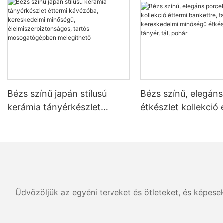
Bézs színű japán stílusú
Bézs színű, elegáns
kerámia tányérkészlet
étkészlet kollekció 
éttermi kávézóba,
bankettre, tartós,
kereskedelmi minőségű,
kereskedelmi minő
élelmiszerbiztonságos,
étkészlet készlet, tá
tartós mosogatógépben
pohár
melegíthető
Üdvözöljük az egyéni terveket és ötleteket, és képese