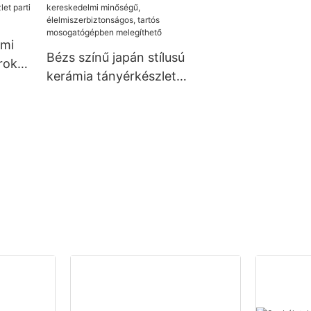
étkészletekbe, steak
étteremhez,
gű
salátába, levesbe,
teáskannához,
rmi
desszertbe
csészealjhoz, 
Bézs színű japán stílusú
rok
készlet
kerámia tányérkészlet
reges
éttermi kávézóba,
kereskedelmi minőségű,
ezvény
élelmiszerbiztonságos,
tartós mosogatógépben
melegíthető