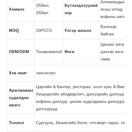
Аллемандын
250мл,
Бүтээгдэхүүний
Хэмжээ
ясны хятад
Б
250мл
нэр
кофены аяга
Бэлнээр
Д
MOQ
10PCCS
Үлгэр жишээ
байгаа
ц
Цагаан аяга,
OEM/ODM
Тохиромжтой
Өнгө
цэнхэр аяга
Х
таваг
Хэв маяг
тансаглал
Цэргийн & Кантер, ресторан, хоол хүнс & Beevera
Арилжааны
Хөшүүргийн үйлдвэрлэгч, дэлгүүрийн дэлгүүр, суп
худалдан
кофены дэлгүүр, цахим худалдааны дэлгүүрүүд, б
авагч
дэлгүүрүүд
Тохиол
Сургууль, бизнесийн бэлэг, тэтгэвэрт гарах, тэтгэв