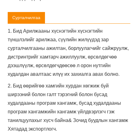
Сурталчилгаа
1. Бид Арилжааны хүснэгтийн хүснэгтийн
түншлэлийг арилжаа, сүүлийн жилүүдэд зар
сурталчилгааны ажилтан, борлуулагчийг сайжруулж,
дистринтрийг хамтарч ажиллуулж, өрсөлдөгчөө
дээшлүүлж, өрсөлдөгчдөөсөө л орон нутгийн
худалдан авалтаас илүү их захиалга авах болно.
2. Бид өөрийгөө хамгийн хурдан хөгжиж буй
ширээний болон галт тэрэгний болон бусад
худалдааны програм хангамж, бусад худалдааны
програм хангамжийн хангамж үйлдвэрлэгч гэж
танилцуулахыг хүсч байна& Зочид буудлын хангамж
Хятадад экспортлогч.