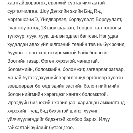
хавтгай дөрвөгөх, ерөнхий сурталчилгаатай
сурталчилгаа. Шоу Дэлхийн эхийн Бид R-д
мэргэшсэн&D, Үйлдвэрлэл, борлуулалт, Борлуулалт,
Гуанжоу хотод 13 шоу шаазан, Тооцоо, гал тогооны
түлхүүр, луук, луук, шилэн эдлэл багтсан. Нэг удаа
худалдан авах үйлчилгээний төвийн төв нь бүх зочид
буудлыг сонгоход тохиромжтой байх болно &
Зоогийн газар. Өргөн хүрээтэй, чанартай,
боломжийн, боломжийн, боломжит, загварлаг загвар,
манай бүтээгдэхүүнийг хэрэглэгчид өргөнөөр хүлээн
зөвшөөрдөг бөгөөд эдийн засгийн болон нийгмийн
болон нийгмийн хэрэгцээг хангах боломжтой.
Ирээдүйн бизнесийн харилцаа, харилцан амжилтанд
хүрэхийн тулд бид бүхэнтэй шинэ, хуучин
үйлчлүүлэгчдийг бидэнтэй холбоо барих. Илүү
гайхалтай зүйлийг бүтээцгээе.