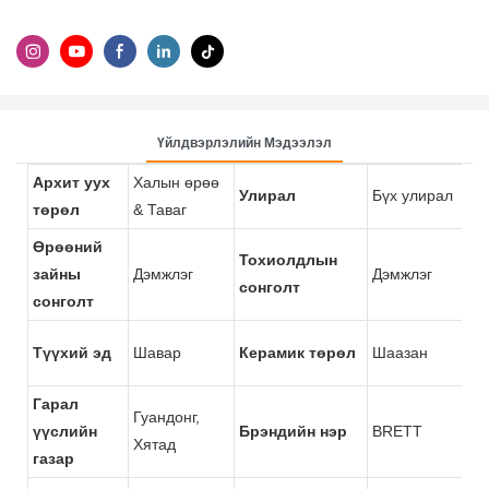
Үйлдвэрлэлийн Мэдээлэл
Архит уух
Халын өрөө
Улирал
Бүх улирал
Г
төрөл
& Таваг
Өрөөний
Тохиолдлын
А
зайны
Дэмжлэг
Дэмжлэг
сонголт
с
сонголт
Түүхий эд
Шавар
Керамик төрөл
Шаазан
Ө
Гарал
Гуандонг,
З
үүслийн
Брэндийн нэр
BRETT
Хятад
д
газар