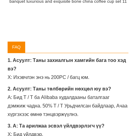
FAQ
1. Асуулт: Таны захиалгын хамгийн бага тоо хэд
вэ?
Х: Ихэвчлэн энэ нь 200PC / багц юм.
2. Асуулт: Таны төлбөрийн нөхцөл юу вэ?
A: Бид T / T ба Alibaba худалдааны баталгааг
дэмжиж чадна. 50% T / T Урьдчилсан байдлаар, Ачаа
хүргэхээс өмнө тэнцвэржүүлнэ.
3. А: Та арилжаа эсвэл үйлдвэрлэгч үү?
Х: Бид үйлдвэр.