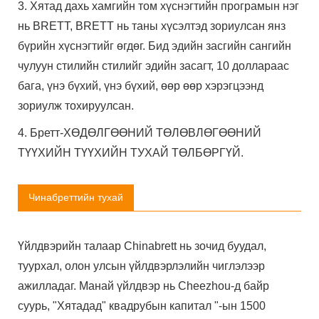
3. Хятад дахь хамгийн том хүснэгтийн програмын нэг
нь BRETT, BRETT нь таны хүсэлтэд зориулсан янз
бүрийн хүснэгтийг өгдөг. Бид эдийн засгийн сангийн
чулуун стилийн стилийг эдийн засагт, 10 доллараас
бага, үнэ бүхий, үнэ бүхий, өөр өөр хэрэгцээнд
зориулж тохируулсан.
4. Бретт-ХӨДӨЛГӨӨНИЙ ТӨЛӨВЛӨГӨӨНИЙ
ТҮҮХИЙН ТҮҮХИЙН ТУХАЙ ТӨЛБӨРГҮЙ.
Чинабреттийн тухай
Үйлдвэрийн талаар Chinabrett нь зочид буудал,
туурхал, олон улсын үйлдвэрлэлийн чиглэлээр
ажилладаг. Манай үйлдвэр нь Cheezhou-д байр
суурь, "Хятадад" квадрубын капитал "-ын 1500