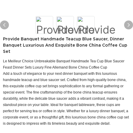
Provide Banquet Handmade Teacup Blue Saucer, Dinner
Banquet Luxurious And Exquisite Bone China Coffee Cup
Set
Le Meilleur Choice Unbreakable Banquet Handmade Tea Cup Blue Saucer
Feast Dinner Sets Luxury Fine Allemand Bone China Coffee Cup
Add a touch of elegance to your next dinner banquet with this luxurious
handmade teacup and blue saucer set. Crafted from high-quality bone china,
this exquisite coffee cup set brings sophistication to any formal gathering or
special event. The fine craftsmanship of the bone china teacup ensures
durability, while the delicate blue saucer adds a vibrant contrast, making it a
standout piece on your table. Ideal for banquet tableware, these cups are
perfect for serving tea or coffee in style. Whether for a luxury dinner banquet, a
corporate event, or as a thoughtful gift, this luxurious bone china coffee cup set
is designed to impress with its timeless beauty and exquisite detail.