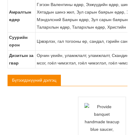
Гэгээн Валентины өдөр, Ээжүүдийн өдөр, шинэ х
Амралтын
Хятадын шинэ жил, Зул сарын баярын өдөр, Зул
өдөр
Мэндэлсний Баярын өдөр, Зул сарын баярын өдө
Талархлын өдөр, Талархлын өдөр, Христийн Мэ
Суурийн
Цэвэрлэх, гал тогооны өр, сандал, гэрийн санда
орон
Дизитын за
Орчин үеийн, уламжлалт, уламжлалт, Скандин, Ска
гвар
мсог, гоёл чимэглэл, гоёл чимэглэл, гоёл чимэглэ
Бүтээгдэхүүний дэлгэц