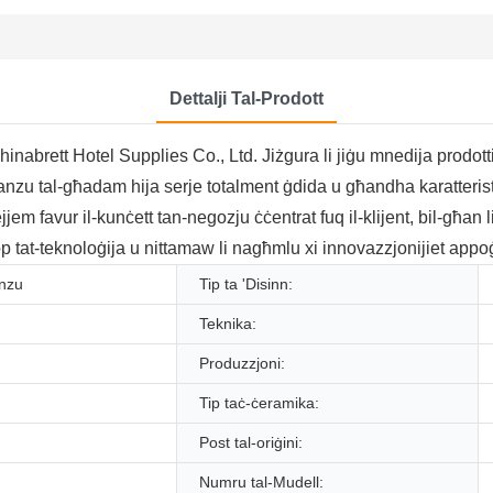
Dettalji Tal-Prodott
hinabrett Hotel Supplies Co., Ltd. Jiżgura li jiġu mnedija prodotti
pranzu tal-għadam hija serje totalment ġdida u għandha karatteristiċi
m favur il-kunċett tan-negozju ċċentrat fuq il-klijent, bil-għan li j
lupp tat-teknoloġija u nittamaw li nagħmlu xi innovazzjonijiet ap
anzu
Tip ta 'Disinn:
Teknika:
Produzzjoni:
Tip taċ-ċeramika:
Post tal-oriġini:
Numru tal-Mudell: