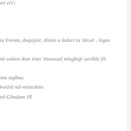
uet eċċ;
ika
Forom, daqsijiet, disinn u kuluri ta 'decal
, logos
 sabiex tkun tista 'titwassal mingħajr periklu fil-
ażmu tagħna.
wiżiti tal-mistednin.