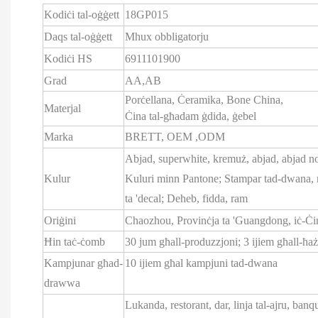
Kodiċi tal-oġġett
18GP015
Daqs tal-oġġett
Mhux obbligatorju
Kodiċi HS
6911101900
Grad
AA,AB
Porċellana, Ċeramika, Bone China,
Materjal
Ċina tal-għadam ġdida, ġebel
Marka
BRETT,
OEM
,ODM
Abjad, superwhite, kremuż, abjad, abjad n
Kulur
Kuluri minn Pantone; Stampar tad-dwana,
ta 'decal; Deheb, fidda, ram
Oriġini
Chaozhou, Provinċja ta 'Guangdong, iċ-Ċi
Ħin taċ-ċomb
30 jum għall-produzzjoni; 3 ijiem għall-ħaż
Kampjunar għad-
10 ijiem għal kampjuni tad-dwana
drawwa
Lukanda, restorant, dar, linja tal-ajru, banque