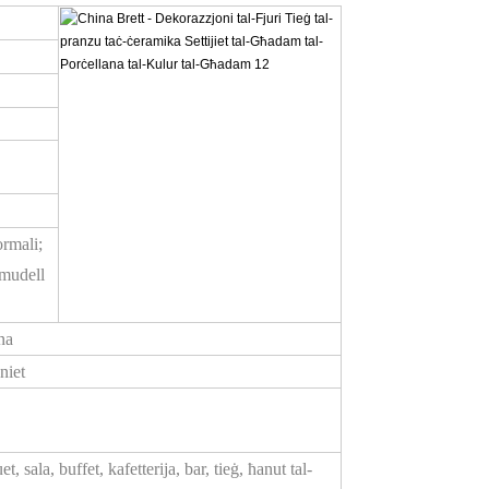
ormali;
 mudell
na
niet
t, sala, buffet, kafetterija, bar, tieġ, ħanut tal-