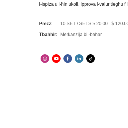
l-ispiża u l-ħin ukoll. Ipprova l-valur tiegħu fi
Prezz:
10 SET / SETS $ 20.00 - $ 120.0
Tbaħħir:
Merkanzija bil-baħar