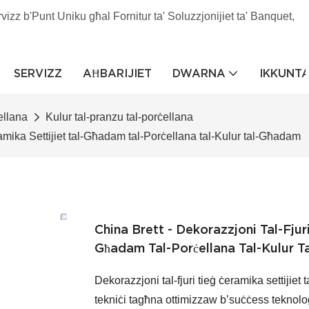
rvizz b'Punt Uniku għal Fornitur ta' Soluzzjonijiet ta' Banquet,
SERVIZZ
AĦBARIJIET
DWARNA
IKKUNT
ellana
Kulur tal-pranzu tal-porċellana
ramika Settijiet tal-Għadam tal-Porċellana tal-Kulur tal-Għadam
China Brett - Dekorazzjoni Tal-Fjur
Għadam Tal-Porċellana Tal-Kulur 
Dekorazzjoni tal-fjuri tieġ ċeramika settijiet
tekniċi tagħna ottimizzaw b’suċċess teknoloġ