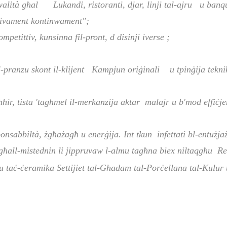
kwalità għal Lukandi, ristoranti, djar, linji tal-ajru u banq
attivament kontinwament";
mpetittiv, kunsinna fil-pront,
d
disinji iverse
;
al-pranzu skont il-klijent Kampjun oriġinali u tpinġija tekn
r, tista 'tagħmel il-merkanzija aktar malajr u b'mod effiċjenti
ponsabbiltà, żgħażagħ u enerġija. Int tkun infettati bl-entużj
għall-mistednin li jippruvaw l-almu tagħna biex niltaqgħu Rek