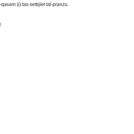
l-qasam (i) tas-settijiet tal-pranzu.
0