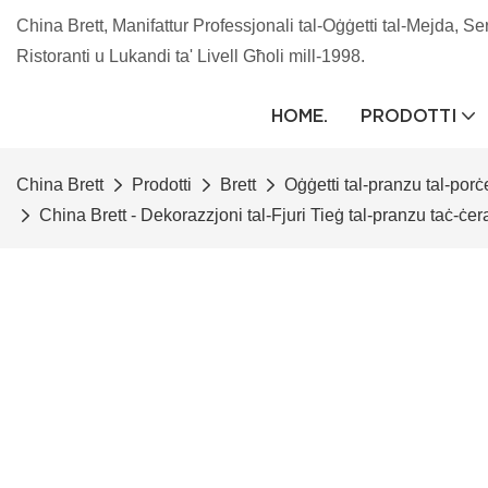
China Brett, Manifattur Professjonali tal-Oġġetti tal-Mejda, Se
Ristoranti u Lukandi ta' Livell Għoli mill-1998.
HOME.
PRODOTTI
China Brett
Prodotti
Brett
Oġġetti tal-pranzu tal-porċ
China Brett - Dekorazzjoni tal-Fjuri Tieġ tal-pranzu taċ-ċe