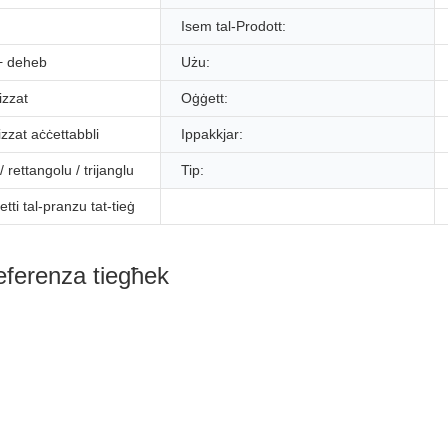
Isem tal-Prodott:
 + deheb
Użu:
izzat
Oġġett:
zzat aċċettabbli
Ippakkjar:
 rettangolu / trijanglu
Tip:
ġetti tal-pranzu tat-tieġ
eferenza tiegħek