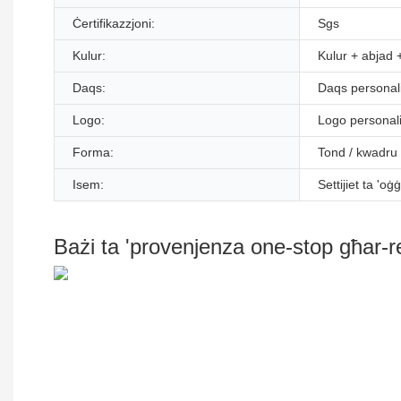
Ċertifikazzjoni:
Sgs
Kulur:
Kulur + abjad
Daqs:
Daqs personal
Logo:
Logo personali
Forma:
Tond / kwadru /
Isem:
Settijiet ta 'oġ
Bażi ta 'provenjenza one-stop għar-r