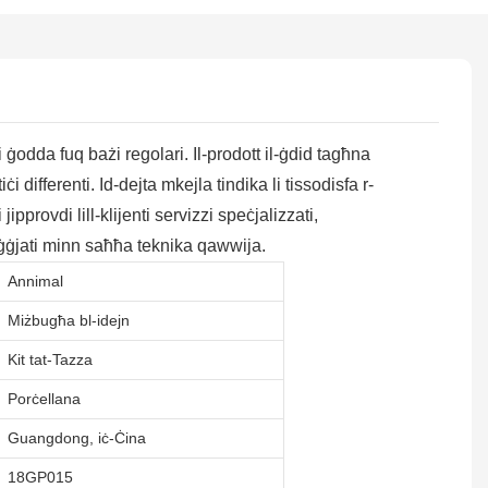
 ġodda fuq bażi regolari. Il-prodott il-ġdid tagħna
 differenti. Id-dejta mkejla tindika li tissodisfa r-
ipprovdi lill-klijenti servizzi speċjalizzati,
poġġjati minn saħħa teknika qawwija.
Annimal
Miżbugħa bl-idejn
Kit tat-Tazza
Porċellana
Guangdong, iċ-Ċina
18GP015