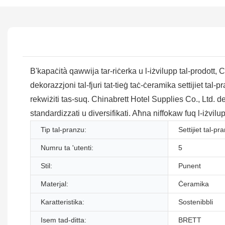
B'kapaċità qawwija tar-riċerka u l-iżvilupp tal-prodott, C
dekorazzjoni tal-fjuri tat-tieġ taċ-ċeramika settijiet tal-
rekwiżiti tas-suq. Chinabrett Hotel Supplies Co., Ltd. dejje
standardizzati u diversifikati. Aħna niffokaw fuq l-iżvi
Tip tal-pranzu:
Settijiet tal-pr
Numru ta 'utenti:
5
Stil:
Punent
Materjal:
Ċeramika
Karatteristika:
Sostenibbli
Isem tad-ditta:
BRETT