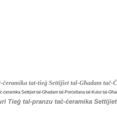
ċ-ċeramika tat-tieġ Settijiet tal-Għadam taċ-