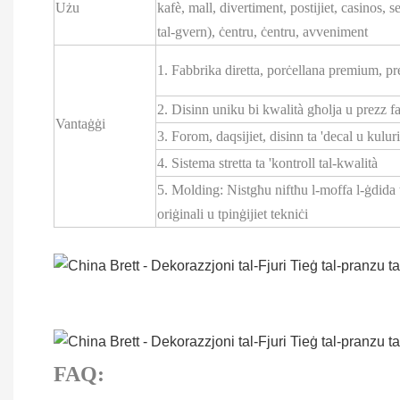
Użu
kafè, mall, divertiment, postijiet, casinos, 
tal-gvern), ċentru, ċentru, avveniment
1. Fabbrika diretta, porċellana premium, prez
2. Disinn uniku bi kwalità għolja u prezz fa
Vantaġġi
3. Forom, daqsijiet, disinn ta 'decal u kul
4. Sistema stretta ta 'kontroll tal-kwalità
5. Molding: Nistgħu niftħu l-moffa l-ġdida 
oriġinali u tpinġijiet tekniċi
FAQ: