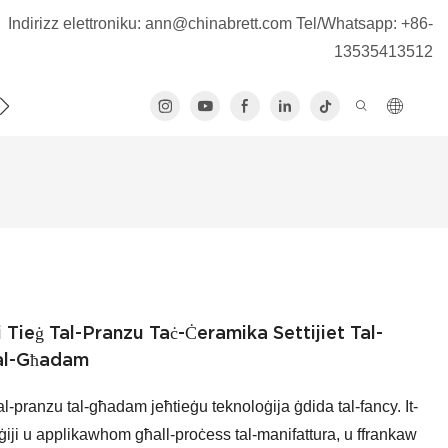
Indirizz elettroniku:
ann@chinabrett.com
Tel/Whatsapp: +86-
13535413512
ATTJANA
i Tieġ Tal-Pranzu Taċ-Ċeramika Settijiet Tal-
Tal-Għadam
 tal-pranzu tal-għadam jeħtieġu teknoloġija ġdida tal-fancy. It-
iji u applikawhom għall-proċess tal-manifattura, u ffrankaw