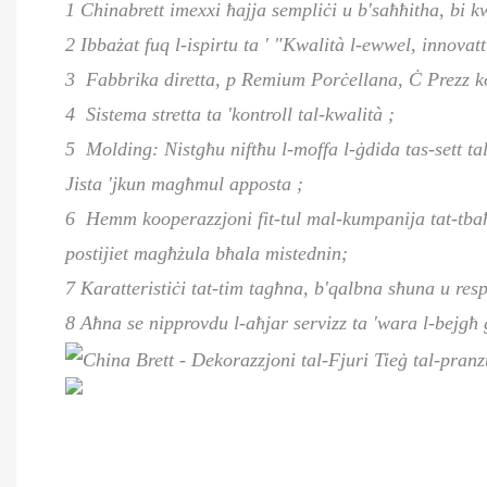
1 Chinabrett imexxi ħajja sempliċi u b'saħħitha, bi 
2 Ibbażat fuq l-ispirtu ta ' "Kwalità l-ewwel, innov
3
Fabbrika diretta,
p
Remium Porċellana,
Ċ
Prezz ko
4
Sistema stretta ta 'kontroll tal-kwalità
;
5
Molding: Nistgħu niftħu l-moffa l-ġdida tas-sett t
Jista 'jkun magħmul apposta
;
6
Hemm kooperazzjoni fit-tul mal-kumpanija tat-tbaħħi
postijiet magħżula bħala mistednin;
7 Karatteristiċi tat-tim tagħna, b'qalbna sħuna u res
8 Aħna se nipprovdu l-aħjar servizz ta 'wara l-bejgħ 