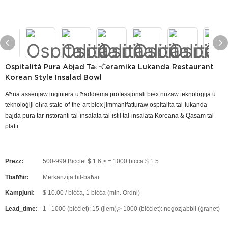
Ospitalità Pura Abjad Taċ-Ċeramika Lukanda Restaurant
Korean Style Insalad Bowl
Aħna assenjaw inġiniera u ħaddiema professjonali biex nużaw teknoloġija u
teknoloġiji oħra state-of-the-art biex jimmanifatturaw ospitalità tal-lukanda
bajda pura tar-ristoranti tal-insalata tal-istil tal-insalata Koreana & Qasam tal-
platti.
Prezz:
500-999 Biċċiet $ 1.6,> = 1000 biċċa $ 1.5
Tbaħħir:
Merkanzija bil-baħar
Kampjuni:
$ 10.00 / biċċa, 1 biċċa (min. Ordni)
Lead_time:
1 - 1000 (biċċiet): 15 (jiem),> 1000 (biċċiet): negozjabbli (ġranet)