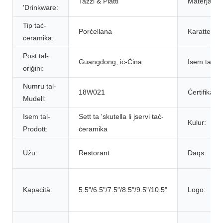
Tazzi & Platti
Materjal:
'Drinkware:
Tip taċ-
Porċellana
Karatteristi
ċeramika:
Post tal-
Guangdong, iċ-Ċina
Isem tad-di
oriġini:
Numru tal-
18W021
Ċertifikazzj
Mudell:
Isem tal-
Sett ta 'skutella li jservi taċ-
Kulur:
Prodott:
ċeramika
Użu:
Restorant
Daqs:
Kapaċità:
5.5"/6.5"/7.5"/8.5"/9.5"/10.5"
Logo: