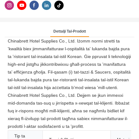
Dettalji Tal-Prodott
Chinabrett Hotel Supplies Co., Ltd. Iżomm normi stretti ta
'kwalità biex jimmanifatturaw l-ospitalità ta' lukanda bajda pura
ta 'ristorant tal-insalata tal-istil Korean. Ġie ppruvat li teknoloġiji
high-end jistgħu jikkontribwixxu għall-proċess ta 'manifattura
ta' effiċjenza għolja. Fil-qasam (i) tat-tazzi & Saucers, ospitalità
tal-lukanda bajda pura tar-ristoranti tal-insalata tal-istil Korean
tal-istil tal-insalata hija aċċettata b'mod wiesa 'mill-utenti.
Chinabrett Hotel Supplies Co., Ltd. Dejjem se jkun immexxi
mid-domanda tas-suq u jirrispetta x-xewqat tal-klijenti. Ibbażat
fuq ir-rispons mogħti mill-klijenti, aħna se nagħmlu bidliet kif
xieraq fl-iżvilupp tal-prodott tagħna sabiex nimmanifatturaw il-
prodotti l-aktar sodisfaċenti u ta 'profitt.
Tip ta