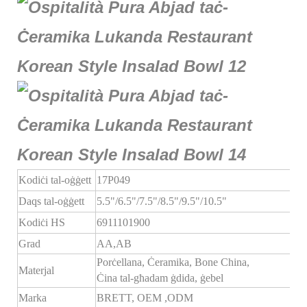
Kodiċi tal-oġġett
17P049
Daqs tal-oġġett
5.5"/6.5"/7.5"/8.5"/9.5"/10.5"
Kodiċi HS
6911101900
Grad
AA,AB
Porċellana, Ċeramika, Bone China,
Materjal
Ċina tal-għadam ġdida, ġebel
Marka
BRETT,
OEM
,ODM