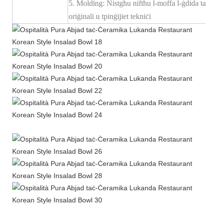
5. Molding: Nistgħu niftħu l-moffa l-ġdida tas-s
oriġinali u tpinġijiet tekniċi