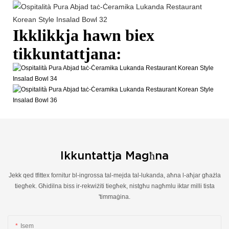
Ikklikkja hawn biex
tikkuntattjana:
Ikkuntattja Magħna
Jekk qed tfittex fornitur bl-ingrossa tal-mejda tal-lukanda, aħna l-aħjar għażla
tiegħek. Għidilna biss ir-rekwiżiti tiegħek, nistgħu nagħmlu iktar milli tista
'timmaġina.
Isem