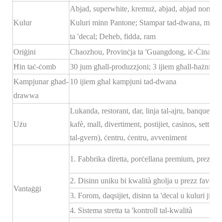
Abjad, superwhite, kremuż, abjad, abjad normali
Kulur
Kuluri minn Pantone; Stampar tad-dwana, mudel
ta 'decal; Deheb, fidda, ram
Oriġini
Chaozhou, Provinċja ta 'Guangdong, iċ-Ċina
Ħin taċ-ċomb
30 jum għall-produzzjoni; 3 ijiem għall-ħażniet
Kampjunar għad-
10 ijiem għal kampjuni tad-dwana
drawwa
Lukanda, restorant, dar, linja tal-ajru, banquet, sal
Użu
kafè, mall, divertiment, postijiet, casinos, settur
tal-gvern), ċentru, ċentru, avveniment
1. Fabbrika diretta, porċellana premium, prezz kom
2. Disinn uniku bi kwalità għolja u prezz favorevo
Vantaġġi
3. Forom, daqsijiet, disinn ta 'decal u kuluri ji
4. Sistema stretta ta 'kontroll tal-kwalità