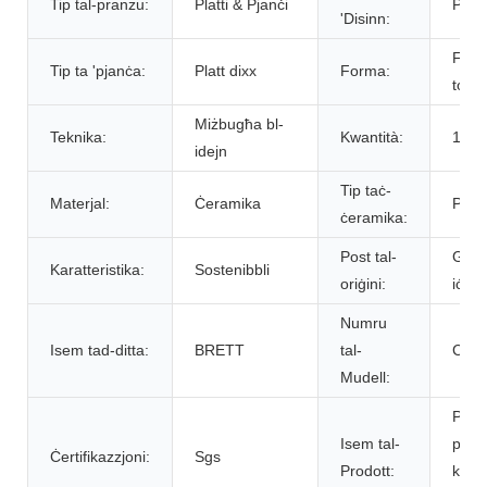
Tip tal-pranzu:
Platti & Pjanċi
Pers
'Disinn:
For
Tip ta 'pjanċa:
Platt dixx
Forma:
tond
Miżbugħa bl-
Teknika:
Kwantità:
10> 
idejn
Tip taċ-
Materjal:
Ċeramika
Porċ
ċeramika:
Post tal-
Guan
Karatteristika:
Sostenibbli
oriġini:
iċ-Ċi
Numru
Isem tad-ditta:
BRETT
tal-
CB1
Mudell:
Pjanċ
Isem tal-
pranz
Ċertifikazzjoni:
Sgs
Prodott:
kina 