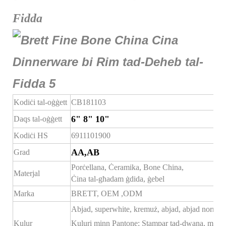
Fidda
Kodiċi tal-oġġett
CB181103
6" 8" 10"
Daqs tal-oġġett
Kodiċi HS
6911101900
AA,AB
Grad
Porċellana, Ċeramika, Bone China,
Materjal
Ċina tal-għadam ġdida, ġebel
Marka
BRETT,
OEM
,ODM
Abjad, superwhite, kremuż, abjad, abjad normali
Kulur
Kuluri minn Pantone; Stampar tad-dwana, mudel