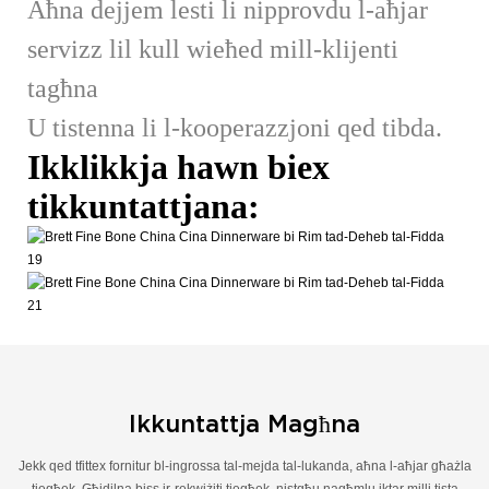
Aħna dejjem lesti li nipprovdu l-aħjar
servizz lil kull wieħed mill-klijenti
tagħna
U tistenna li l-kooperazzjoni qed tibda.
Ikklikkja hawn biex
tikkuntattjana:
Ikkuntattja Magħna
Jekk qed tfittex fornitur bl-ingrossa tal-mejda tal-lukanda, aħna l-aħjar għażla
tiegħek. Għidilna biss ir-rekwiżiti tiegħek, nistgħu nagħmlu iktar milli tista