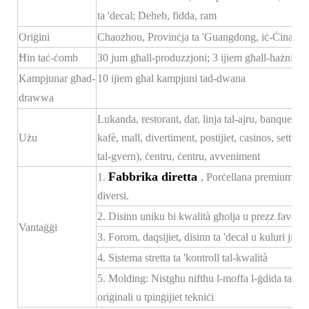
ta 'decal; Deheb, fidda, ram
Oriġini
Chaozhou, Provinċja ta 'Guangdong, iċ-Ċina
Ħin taċ-ċomb
30 jum għall-produzzjoni; 3 ijiem għall-ħażniet
Kampjunar għad-
10 ijiem għal kampjuni tad-dwana
drawwa
Lukanda, restorant, dar, linja tal-ajru, banquet, sal
Użu
kafè, mall, divertiment, postijiet, casinos, settur
tal-gvern), ċentru, ċentru, avveniment
Fabbrika diretta
1.
, Porċellana premium, pre
diversi.
2. Disinn uniku bi kwalità għolja u prezz favorevo
Vantaġġi
3. Forom, daqsijiet, disinn ta 'decal u kuluri ji
4. Sistema stretta ta 'kontroll tal-kwalità
5. Molding: Nistgħu niftħu l-moffa l-ġdida tas-s
oriġinali u tpinġijiet tekniċi