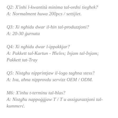
Q2: X'inhi l-kwantità minima tal-ordni tiegħek?
A: Normalment huwa 200pcs / settijiet.
Q3: Xi ngħidu dwar il-ħin tal-produzzjoni?
A: 20-30 ġurnata
Q4: Xi ngħidu dwar l-ippakkjar?
A: Pakkett tal-Kartun - Ħieles; Injam tal-Injam;
Pakkett tat-Tray
Q5: Nistgħu nipprintjaw il-logo tagħna stess?
A: Iva, aħna nipprovdu servizz OEM / ODM.
M6: X'inhu t-terminu tal-ħlas?
A: Nistgħu nappoġġjaw T / T u assigurazzjoni tal-
kummerċ.