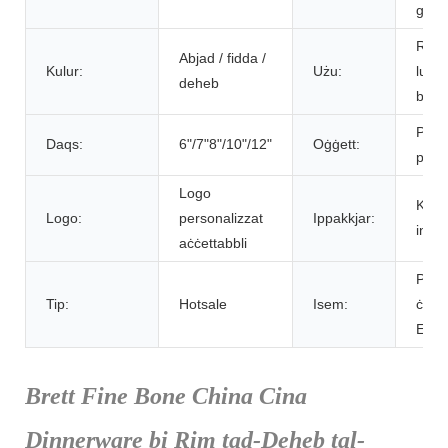
għad
Rest
Abjad / fidda /
Kulur:
Użu:
luka
deheb
banq
Pjanċ
Daqs:
6"/7"8"/10"/12"
Oġġett:
pran
Logo
Kartu
Logo:
personalizzat
Ippakkjar:
inja
aċċettabbli
Pjanċ
Tip:
Hotsale
Isem:
ċera
Ewro
Brett Fine Bone China Cina
Dinnerware bi Rim tad-Deheb tal-