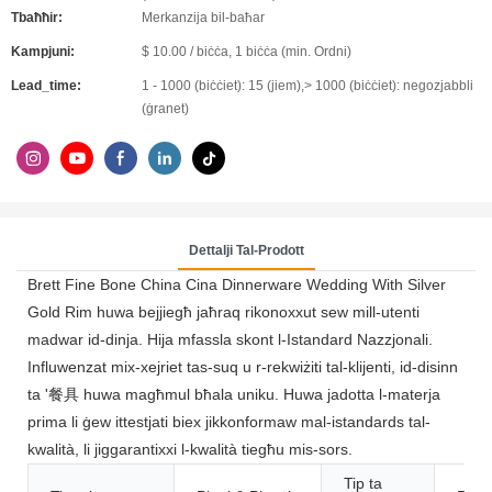
Tbaħħir:
Merkanzija bil-baħar
Kampjuni:
$ 10.00 / biċċa, 1 biċċa (min. Ordni)
Lead_time:
1 - 1000 (biċċiet): 15 (jiem),> 1000 (biċċiet): negozjabbli
(ġranet)
Dettalji Tal-Prodott
Brett Fine Bone China Cina Dinnerware Wedding With Silver
Gold Rim huwa bejjiegħ jaħraq rikonoxxut sew mill-utenti
madwar id-dinja. Hija mfassla skont l-Istandard Nazzjonali.
Influwenzat mix-xejriet tas-suq u r-rekwiżiti tal-klijenti, id-disinn
ta '餐具 huwa magħmul bħala uniku. Huwa jadotta l-materja
prima li ġew ittestjati biex jikkonformaw mal-istandards tal-
kwalità, li jiggarantixxi l-kwalità tiegħu mis-sors.
Tip ta