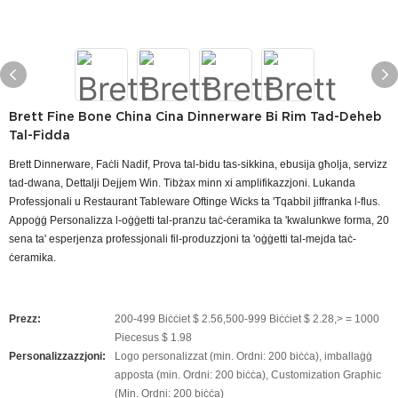
Brett Fine Bone China Cina Dinnerware Bi Rim Tad-Deheb
Tal-Fidda
Brett Dinnerware, Faċli Nadif, Prova tal-bidu tas-sikkina, ebusija għolja, servizz
tad-dwana, Dettalji Dejjem Win. Tibżax minn xi amplifikazzjoni. Lukanda
Professjonali u Restaurant Tableware Oftinge Wicks ta 'Tqabbil jiffranka l-flus.
Appoġġ Personalizza l-oġġetti tal-pranzu taċ-ċeramika ta 'kwalunkwe forma, 20
sena ta' esperjenza professjonali fil-produzzjoni ta 'oġġetti tal-mejda taċ-
ċeramika.
Prezz:
200-499 Biċċiet $ 2.56,500-999 Biċċiet $ 2.28,> = 1000
Piecesus $ 1.98
Personalizzazzjoni:
Logo personalizzat (min. Ordni: 200 biċċa), imballaġġ
apposta (min. Ordni: 200 biċċa), Customization Graphic
(Min. Ordni: 200 biċċa)