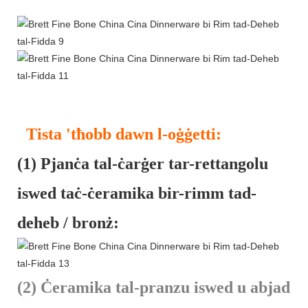
Tista 'tħobb dawn l-oġġetti:
(1) Pjanċa tal-ċarġer tar-rettangolu
iswed taċ-ċeramika bir-rimm tad-
deheb / bronż:
(2) Ċeramika tal-pranzu iswed u abjad