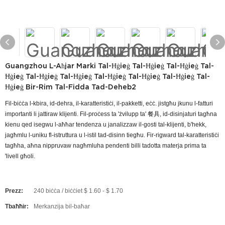
Guangzhou L-Aħjar Marki Tal-Ħġieġ Tal-Ħġieġ Tal-Ħġieġ Tal-
Ħġieġ Tal-Ħġieġ Tal-Ħġieġ Tal-Ħġieġ Tal-Ħġieġ Tal-Ħġieġ Tal-
Ħġieġ Bir-Rim Tal-Fidda Tad-Deheb2
Fil-biċċa l-kbira, id-dehra, il-karatteristiċi, il-pakketti, eċċ. jistgħu jkunu l-fatturi
importanti li jattiraw klijenti. Fil-proċess ta 'żvilupp ta' 餐具, id-disinjaturi tagħna
kienu qed isegwu l-aħħar tendenza u janalizzaw il-gosti tal-klijenti, b'hekk,
jagħmlu l-uniku fl-istruttura u l-istil tad-disinn tiegħu. Fir-rigward tal-karatteristiċi
tagħha, aħna nippruvaw nagħmluha pendenti billi tadotta materja prima ta
'livell għoli.
Prezz:
240 biċċa / biċċiet $ 1.60 - $ 1.70
Tbaħħir:
Merkanzija bil-baħar