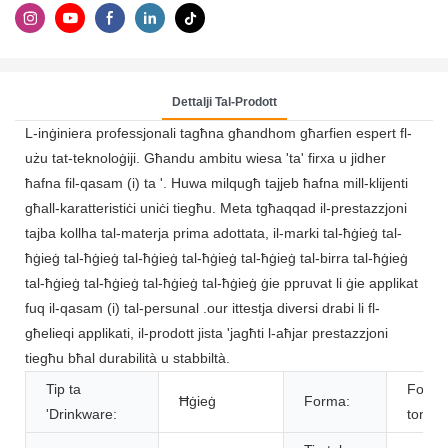
Dettalji Tal-Prodott
L-inġiniera professjonali tagħna għandhom għarfien espert fl-
użu tat-teknoloġiji. Għandu ambitu wiesa 'ta' firxa u jidher
ħafna fil-qasam (i) ta '. Huwa milqugħ tajjeb ħafna mill-klijenti
għall-karatteristiċi uniċi tiegħu. Meta tgħaqqad il-prestazzjoni
tajba kollha tal-materja prima adottata, il-marki tal-ħġieġ tal-
ħġieġ tal-ħġieġ tal-ħġieġ tal-ħġieġ tal-ħġieġ tal-birra tal-ħġieġ
tal-ħġieġ tal-ħġieġ tal-ħġieġ tal-ħġieġ ġie ppruvat li ġie applikat
fuq il-qasam (i) tal-persunal .our ittestja diversi drabi li fl-
għelieqi applikati, il-prodott jista 'jagħti l-aħjar prestazzjoni
tiegħu bħal durabilità u stabbiltà.
Tip ta
Form
Ħġieġ
Forma:
'Drinkware:
tonda,