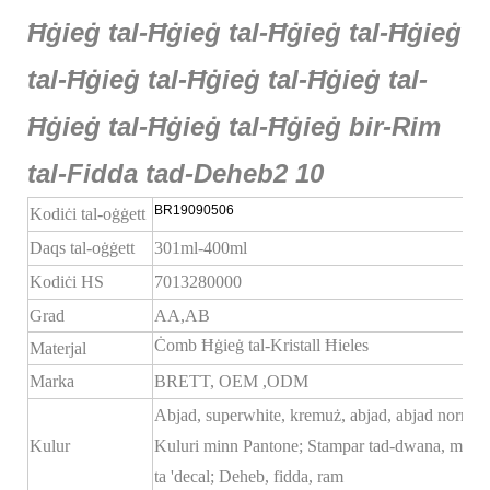
BR19090506
Kodiċi tal-oġġett
Daqs tal-oġġett
301ml-400ml
Kodiċi HS
7013280000
Grad
AA,AB
Ċomb Ħġieġ tal-Kristall Ħieles
Materjal
Marka
BRETT,
OEM
,ODM
Abjad, superwhite, kremuż, abjad, abjad normali
Kulur
Kuluri minn Pantone; Stampar tad-dwana, mudel
ta 'decal; Deheb, fidda, ram