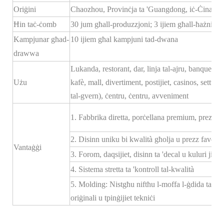
Oriġini
Chaozhou, Provinċja ta 'Guangdong, iċ-Ċina
Ħin taċ-ċomb
30 jum għall-produzzjoni; 3 ijiem għall-ħażniet
Kampjunar għad-
10 ijiem għal kampjuni tad-dwana
drawwa
Lukanda, restorant, dar, linja tal-ajru, banquet, sal
Użu
kafè, mall, divertiment, postijiet, casinos, settur
tal-gvern), ċentru, ċentru, avveniment
1. Fabbrika diretta, porċellana premium, prezz kom
2. Disinn uniku bi kwalità għolja u prezz favorevo
Vantaġġi
3. Forom, daqsijiet, disinn ta 'decal u kuluri ji
4. Sistema stretta ta 'kontroll tal-kwalità
5. Molding: Nistgħu niftħu l-moffa l-ġdida tas-s
oriġinali u tpinġijiet tekniċi