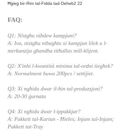
FAQ:
Q1: Nistgħu nibdew kampjuni?
A: Iva, nistgħu nibagħtu xi kampjun lilek u l-
merkanzija għandha titħallas mill-klijent.
Q2: X'inhi l-kwantità minima tal-ordni tiegħek?
A: Normalment huwa 200pcs / settijiet.
Q3: Xi ngħidu dwar il-ħin tal-produzzjoni?
A: 20-30 ġurnata
Q4: Xi ngħidu dwar l-ippakkjar?
A: Pakkett tal-Kartun - Ħieles; Injam tal-Injam;
Pakkett tat-Tray