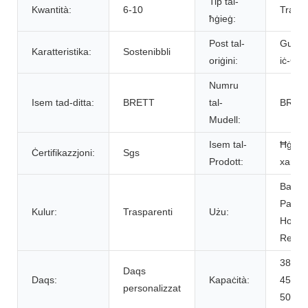
Tip tal-
Kwantità:
6-10
Traspa
ħġieġ:
Post tal-
Guang
Karatteristika:
Sostenibbli
oriġini:
iċ-Ċin
Numru
Isem tad-ditta:
BRETT
tal-
BR19
Mudell:
Isem tal-
Ħġieġ 
Ċertifikazzjoni:
Sgs
Prodott:
xampa
Banque
Party
Kulur:
Trasparenti
Użu:
Hotel /
Resta
380ml 
Daqs
Daqs:
Kapaċità:
450ml 
personalizzat
500ml