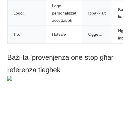
Logo
Kaxxa
Logo:
personalizzat
Ippakkjar:
kannel
aċċettabbli
Ħġieġ 
Tip:
Hotsale
Oġġett:
inbid 
Bażi ta 'provenjenza one-stop għar-
referenza tiegħek