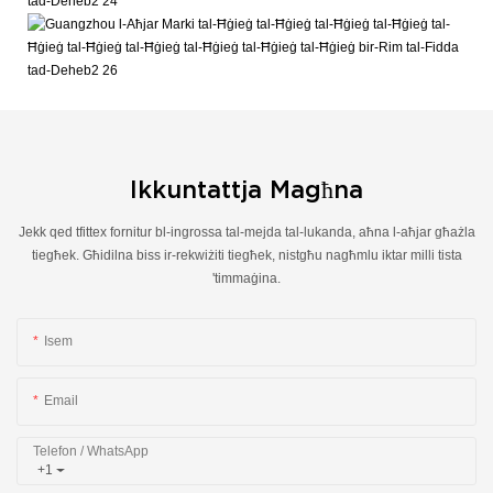
Ikkuntattja Magħna
Jekk qed tfittex fornitur bl-ingrossa tal-mejda tal-lukanda, aħna l-aħjar għażla
tiegħek. Għidilna biss ir-rekwiżiti tiegħek, nistgħu nagħmlu iktar milli tista
'timmaġina.
Isem
Email
Telefon / WhatsApp
+1