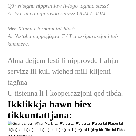
Q5: Nistgħu nipprintjaw il-logo tagħna stess?
A: Iva, aħna nipprovdu servizz OEM / ODM.
M6: X'inhu t-terminu tal-ħlas?
A: Nistgħu nappoġġjaw T / T u assigurazzjoni tal-
kummerċ.
Aħna dejjem lesti li nipprovdu l-aħjar
servizz lil kull wieħed mill-klijenti
tagħna
U tistenna li l-kooperazzjoni qed tibda.
Ikklikkja hawn biex
tikkuntattjana: