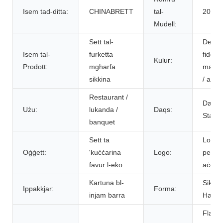
Isem tad-ditta:
CHINABRETT
tal-
20CB
Mudell:
Sett tal-
Deheb
Isem tal-
furketta
fidda 
Kulur:
Prodott:
mgħarfa
manku
sikkina
/ abja
Restaurant /
Daqs
Użu:
lukanda /
Daqs:
Stand
banquet
Sett ta
Logo
Oġġett:
'kuċċarina
Logo:
person
favur l-eko
aċċett
Kartuna bl-
Sikkin
Ippakkjar:
Forma:
injam barra
Handl
Flatwa