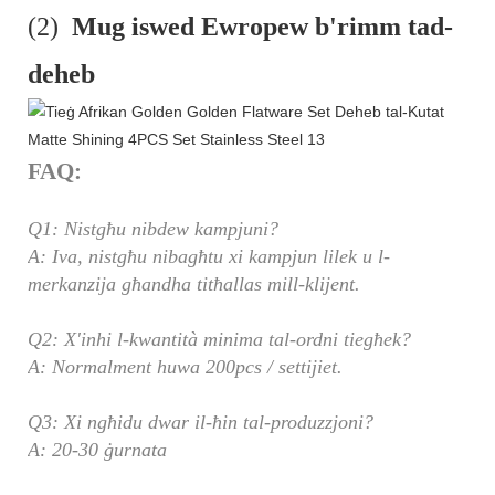
(2)
Mug iswed Ewropew b'rimm tad-
deheb
FAQ:
Q1: Nistgħu nibdew kampjuni?
A: Iva, nistgħu nibagħtu xi kampjun lilek u l-
merkanzija għandha titħallas mill-klijent.
Q2: X'inhi l-kwantità minima tal-ordni tiegħek?
A: Normalment huwa 200pcs / settijiet.
Q3: Xi ngħidu dwar il-ħin tal-produzzjoni?
A: 20-30 ġurnata