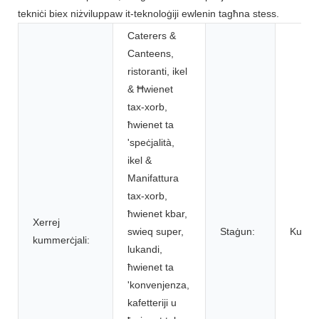
tekniċi biex niżviluppaw it-teknoloġiji ewlenin tagħna stess.
Caterers &
Canteens,
ristoranti, ikel
& Ħwienet
tax-xorb,
ħwienet ta
'speċjalità,
ikel &
Manifattura
tax-xorb,
ħwienet kbar,
Xerrej
swieq super,
Staġun:
Kulju
kummerċjali:
lukandi,
ħwienet ta
'konvenjenza,
kafetteriji u