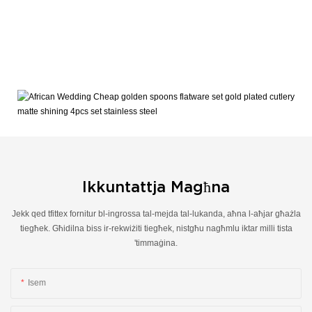
Ikkuntattja Magħna
Jekk qed tfittex fornitur bl-ingrossa tal-mejda tal-lukanda, aħna l-aħjar għażla
tiegħek. Għidilna biss ir-rekwiżiti tiegħek, nistgħu nagħmlu iktar milli tista
'timmaġina.
Isem