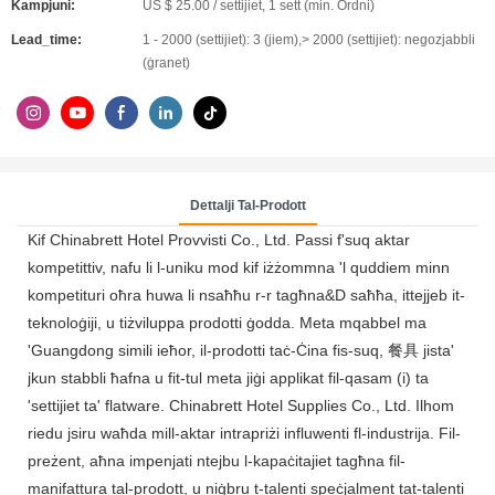
Kampjuni:
US $ 25.00 / settijiet, 1 sett (min. Ordni)
Lead_time:
1 - 2000 (settijiet): 3 (jiem),> 2000 (settijiet): negozjabbli
(ġranet)
Dettalji Tal-Prodott
Kif Chinabrett Hotel Provvisti Co., Ltd. Passi f'suq aktar
kompetittiv, nafu li l-uniku mod kif iżżommna 'l quddiem minn
kompetituri oħra huwa li nsaħħu r-r tagħna&D saħħa, ittejjeb it-
teknoloġiji, u tiżviluppa prodotti ġodda. Meta mqabbel ma
'Guangdong simili ieħor, il-prodotti taċ-Ċina fis-suq, 餐具 jista'
jkun stabbli ħafna u fit-tul meta jiġi applikat fil-qasam (i) ta
'settijiet ta' flatware. Chinabrett Hotel Supplies Co., Ltd. Ilhom
riedu jsiru waħda mill-aktar intrapriżi influwenti fl-industrija. Fil-
preżent, aħna impenjati ntejbu l-kapaċitajiet tagħna fil-
manifattura tal-prodott, u niġbru t-talenti speċjalment tat-talenti