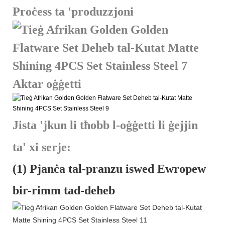
Proċess ta 'produzzjoni
Aktar oġġetti
Jista 'jkun li tħobb l-oġġetti li ġejjin
ta' xi serje:
(1) Pjanċa tal-pranzu iswed Ewropew
bir-rimm tad-deheb