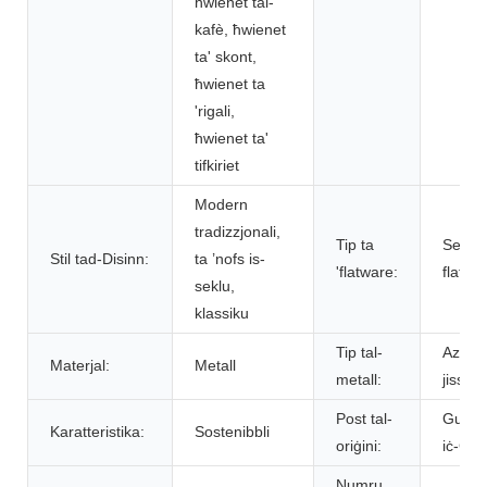
ħwienet tal-
kafè, ħwienet
ta' skont,
ħwienet ta
'rigali,
ħwienet ta'
tifkiriet
Modern
tradizzjonali,
Tip ta
Settijie
Stil tad-Disinn:
ta ’nofs is-
'flatware:
flatwa
seklu,
klassiku
Tip tal-
Azzar 
Materjal:
Metall
metall:
jissad
Post tal-
Guang
Karatteristika:
Sostenibbli
oriġini:
iċ-Ċin
Numru