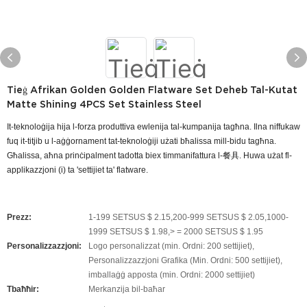
Tieġ Afrikan Golden Golden Flatware Set Deheb Tal-Kutat
Matte Shining 4PCS Set Stainless Steel
It-teknoloġija hija l-forza produttiva ewlenija tal-kumpanija tagħna. Ilna niffukaw
fuq it-titjib u l-aġġornament tat-teknoloġiji użati bħalissa mill-bidu tagħna.
Għalissa, aħna prinċipalment tadotta biex timmanifattura l-餐具. Huwa użat fl-
applikazzjoni (i) ta 'settijiet ta' flatware.
Prezz:
1-199 SETSUS $ 2.15,200-999 SETSUS $ 2.05,1000-
1999 SETSUS $ 1.98,> = 2000 SETSUS $ 1.95
Personalizzazzjoni:
Logo personalizzat (min. Ordni: 200 settijiet),
Personalizzazzjoni Grafika (Min. Ordni: 500 settijiet),
imballaġġ apposta (min. Ordni: 2000 settijiet)
Tbaħħir:
Merkanzija bil-baħar