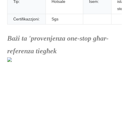
Tip:
Hotsale
Isem:
istainl
steel 
Ċertifikazzjoni:
Sgs
Bażi ta 'provenjenza one-stop għar-
referenza tiegħek