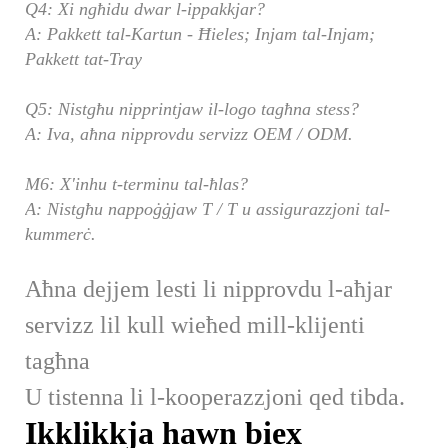
Q4: Xi ngħidu dwar l-ippakkjar?
A: Pakkett tal-Kartun - Ħieles; Injam tal-Injam;
Pakkett tat-Tray
Q5: Nistgħu nipprintjaw il-logo tagħna stess?
A: Iva, aħna nipprovdu servizz OEM / ODM.
M6: X'inhu t-terminu tal-ħlas?
A: Nistgħu nappoġġjaw T / T u assigurazzjoni tal-
kummerċ.
Aħna dejjem lesti li nipprovdu l-aħjar
servizz lil kull wieħed mill-klijenti
tagħna
U tistenna li l-kooperazzjoni qed tibda.
Ikklikkja hawn biex