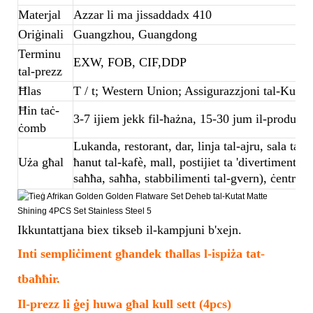
Materjal
Azzar li ma jissaddadx 410
Oriġinali
Guangzhou, Guangdong
Terminu
EXW, FOB, CIF,DDP
tal-prezz
Ħlas
T / t; Western Union; Assigurazzjoni tal-Kum
Ħin taċ-
3-7 ijiem jekk fil-ħażna, 15-30 jum il-produzzj
ċomb
Lukanda, restorant, dar, linja tal-ajru, sala tal-b
Uża għal
ħanut tal-kafè, mall, postijiet ta 'divertiment, 
saħħa, saħħa, stabbilimenti tal-gvern), ċentru,
Ikkuntattjana biex tikseb il-kampjuni b'xejn.
Inti sempliċiment għandek tħallas l-ispiża tat-
tbaħħir.
Il-prezz li ġej huwa għal kull sett (4pcs)