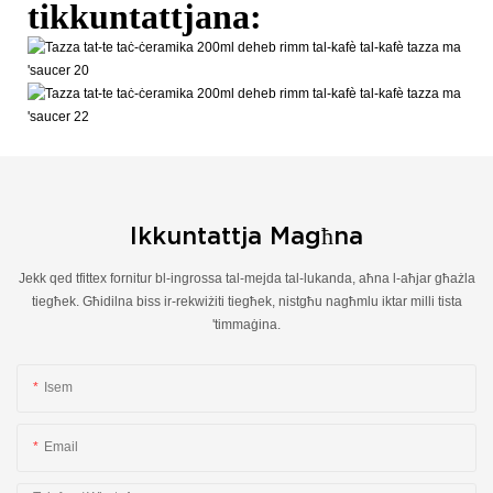
tikkuntattjana:
Ikkuntattja Magħna
Jekk qed tfittex fornitur bl-ingrossa tal-mejda tal-lukanda, aħna l-aħjar għażla
tiegħek. Għidilna biss ir-rekwiżiti tiegħek, nistgħu nagħmlu iktar milli tista
'timmaġina.
Isem
Email