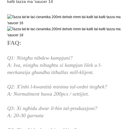
FAQ:
Q1: Nistgħu nibdew kampjuni?
A: Iva, nistgħu nibagħtu xi kampjun lilek u l-
merkanzija għandha titħallas mill-klijent.
Q2: X'inhi l-kwantità minima tal-ordni tiegħek?
A: Normalment huwa 200pcs / settijiet.
Q3: Xi ngħidu dwar il-ħin tal-produzzjoni?
A: 20-30 ġurnata