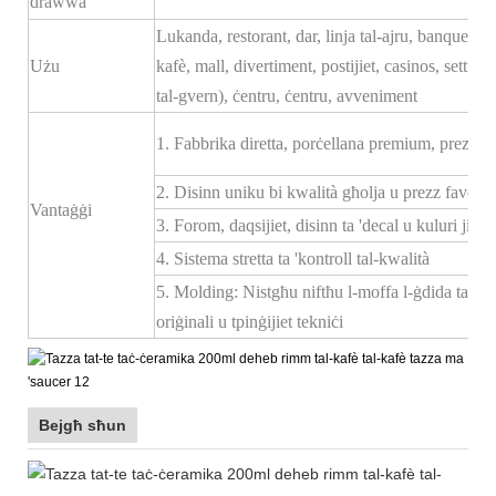
drawwa
Lukanda, restorant, dar, linja tal-ajru, banquet, sal
Użu
kafè, mall, divertiment, postijiet, casinos, settur
tal-gvern), ċentru, ċentru, avveniment
1. Fabbrika diretta, porċellana premium, prezz kom
2. Disinn uniku bi kwalità għolja u prezz favorevo
Vantaġġi
3. Forom, daqsijiet, disinn ta 'decal u kuluri ji
4. Sistema stretta ta 'kontroll tal-kwalità
5. Molding: Nistgħu niftħu l-moffa l-ġdida tas-s
oriġinali u tpinġijiet tekniċi
Bejgħ sħun