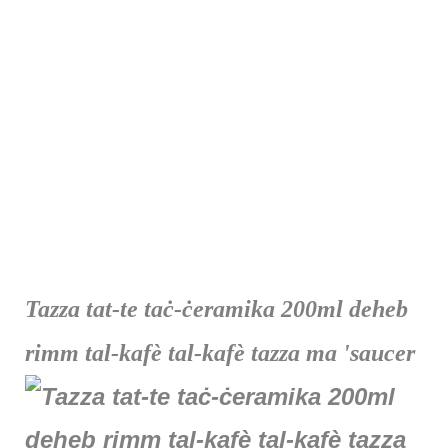
Tazza tat-te taċ-ċeramika 200ml deheb
rimm tal-kafè tal-kafè tazza ma 'saucer