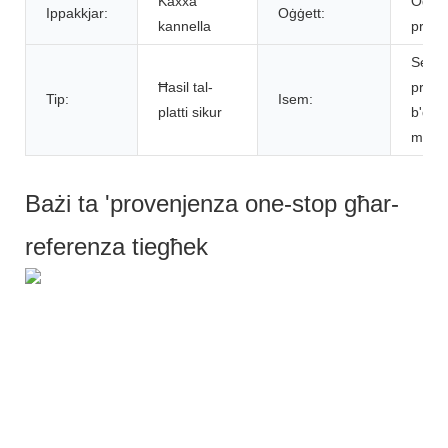
Kaxxa
Oġġett
Ippakkjar:
Oġġett:
kannella
pranz
Set ta
Ħasil ​​tal-
pranz
Tip:
Isem:
platti sikur
b'disi
mode
Bażi ta 'provenjenza one-stop għar-
referenza tiegħek