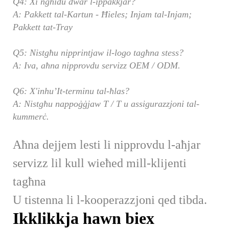
Q4: Xi ngħidu dwar l-ippakkjar?
A: Pakkett tal-Kartun - Ħieles; Injam tal-Injam;
Pakkett tat-Tray
Q5: Nistgħu nipprintjaw il-logo tagħna stess?
A: Iva, aħna nipprovdu servizz OEM / ODM.
Q6: X'inhu’It-terminu tal-ħlas?
A: Nistgħu nappoġġjaw T / T u assigurazzjoni tal-
kummerċ.
Aħna dejjem lesti li nipprovdu l-aħjar
servizz lil kull wieħed mill-klijenti
tagħna
U tistenna li l-kooperazzjoni qed tibda.
Ikklikkja hawn biex