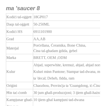
Kodiċi tal-oġġett
18GP017
Daqs tal-oġġett
50-250ML
Kodiċi HS
6911101900
Grad
AA,AB
Porċellana, Ċeramika, Bone China,
Materjal
Ċina tal-għadam ġdida, ġebel
Marka
BRETT,
OEM
,ODM
Abjad, superwhite, kremuż, abjad, abjad normali
Kulur
Kuluri minn Pantone; Stampar tad-dwana, mudel
ta 'decal; Deheb, fidda, ram
Oriġini
Chaozhou, Provinċja ta 'Guangdong, iċ-Ċina
Ħin taċ-ċomb
30 jum għall-produzzjoni; 3 ijiem għall-ħażniet
Kampjunar għad-
10 ijiem għal kampjuni tad-dwana