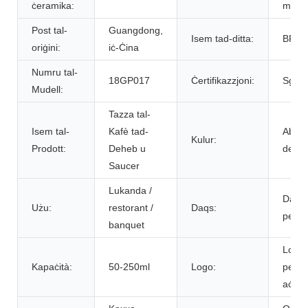
ċeramika:
maħż
Post tal-
Guangdong,
Isem tad-ditta:
BRET
oriġini:
iċ-Ċina
Numru tal-
18GP017
Ċertifikazzjoni:
Sgs
Mudell:
Tazza tal-
Isem tal-
Kafè tad-
Abjad
Kulur:
Prodott:
Deheb u
dehe
Saucer
Lukanda /
Daqs
Użu:
restorant /
Daqs:
perso
banquet
Logo
Kapaċità:
50-250ml
Logo:
perso
aċċet