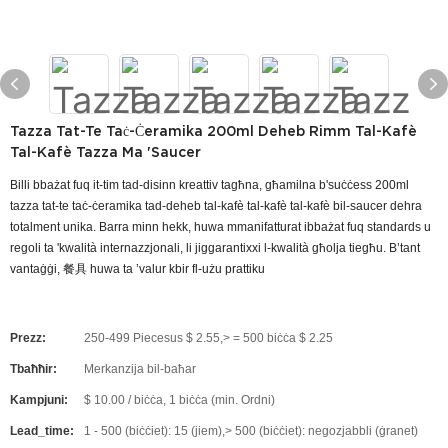
Tazza Tat-Te Taċ-Ċeramika 200ml Deheb Rimm Tal-Kafè
Tal-Kafè Tazza Ma 'saucer
Billi bbażat fuq it-tim tad-disinn kreattiv tagħna, għamilna b'suċċess 200ml
tazza tat-te taċ-ċeramika tad-deheb tal-kafè tal-kafè tal-kafè bil-saucer dehra
totalment unika. Barra minn hekk, huwa mmanifatturat ibbażat fuq standards u
regoli ta 'kwalità internazzjonali, li jiggarantixxi l-kwalità għolja tiegħu. B’tant
vantaġġi, 餐具 huwa ta ’valur kbir fl-użu prattiku
Prezz:
250-499 Piecesus $ 2.55,> = 500 biċċa $ 2.25
Tbaħħir:
Merkanzija bil-baħar
Kampjuni:
$ 10.00 / biċċa, 1 biċċa (min. Ordni)
Lead_time:
1 - 500 (biċċiet): 15 (jiem),> 500 (biċċiet): negozjabbli (ġranet)