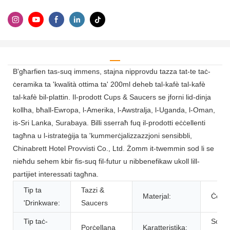
B'għarfien tas-suq immens, stajna nipprovdu tazza tat-te taċ-
ċeramika ta 'kwalità ottima ta' 200ml deheb tal-kafè tal-kafè
tal-kafè bil-plattin. Il-prodott Cups & Saucers se jforni lid-dinja
kollha, bħall-Ewropa, l-Amerika, l-Awstralja, l-Uganda, l-Oman,
is-Sri Lanka, Surabaya. Billi sserraħ fuq il-prodotti eċċellenti
tagħna u l-istrateġija ta 'kummerċjalizzazzjoni sensibbli,
Chinabrett Hotel Provvisti Co., Ltd. Żomm it-twemmin sod li se
nieħdu sehem kbir fis-suq fil-futur u nibbenefikaw ukoll lill-
partijiet interessati tagħna.
Tip ta
Tazzi &
Materjal:
Ċera
'Drinkware:
Saucers
Tip taċ-
Sosten
Porċellana
Karatteristika: