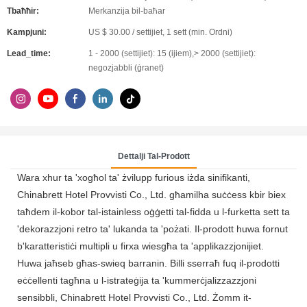
Tbaħħir:
Merkanzija bil-baħar
Kampjuni:
US $ 30.00 / settijiet, 1 sett (min. Ordni)
Lead_time:
1 - 2000 (settijiet): 15 (ijiem),> 2000 (settijiet):
negozjabbli (ġranet)
Dettalji Tal-Prodott
Wara xhur ta 'xogħol ta' żvilupp furious iżda sinifikanti,
Chinabrett Hotel Provvisti Co., Ltd. għamilha suċċess kbir biex
taħdem il-kobor tal-istainless oġġetti tal-fidda u l-furketta sett ta
'dekorazzjoni retro ta' lukanda ta 'pożati. Il-prodott huwa fornut
b'karatteristiċi multipli u firxa wiesgħa ta 'applikazzjonijiet.
Huwa jaħseb għas-swieq barranin. Billi sserraħ fuq il-prodotti
eċċellenti tagħna u l-istrateġija ta 'kummerċjalizzazzjoni
sensibbli, Chinabrett Hotel Provvisti Co., Ltd. Żomm it-