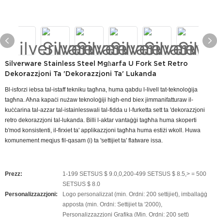
Silverware Stainless Steel Mgħarfa U Fork Set Retro
Dekorazzjoni Ta 'Dekorazzjoni Ta' Lukanda
Bl-isforzi iebsa tal-istaff tekniku tagħna, huma qabdu l-livell tat-teknoloġija
tagħna. Aħna kapaċi nużaw teknoloġiji high-end biex jimmanifatturaw il-
kuċċarina tal-azzar tal-istainlesswali tal-fidda u l-furketta sett ta 'dekorazzjoni
retro dekorazzjoni tal-lukanda. Billi l-aktar vantaġġi tagħha huma skoperti
b'mod konsistenti, il-firxiet ta' applikazzjoni tagħha huma estiżi wkoll. Huwa
komunement meqjus fil-qasam (i) ta 'settijiet ta' flatware issa.
Prezz:
1-199 SETSUS $ 9.0,0,200-499 SETSUS $ 8.5,> = 500
SETSUS $ 8.0
Personalizzazzjoni:
Logo personalizzat (min. Ordni: 200 settijiet), imballaġġ
apposta (min. Ordni: Settijiet ta '2000),
Personalizzazzjoni Grafika (Min. Ordni: 200 sett)