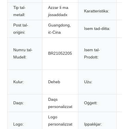
Tip tal-
Azzar li ma
Karatteristika:
Sos
metall:
jissaddadx
Post tal-
Guangdong,
Isem tad-ditta:
BR
oriġini:
iċ-Ċina
Fla
Numru tal-
Isem tal-
tal-
BR21052205
Mudell:
Prodott:
ist
ste
Dar
Kulur:
Deheb
Użu:
luk
res
Daqs
Daqs:
Oġġett:
Lus
personalizzat
Logo
Ka
Logo:
personalizzat
Ippakkjar:
kan