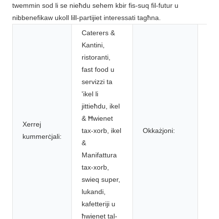
twemmin sod li se nieħdu sehem kbir fis-suq fil-futur u
nibbenefikaw ukoll lill-partijiet interessati tagħna.
Caterers &
Kantini,
ristoranti,
fast food u
servizzi ta
'ikel li
jittieħdu, ikel
Rig
& Ħwienet
Neg
Xerrej
tax-xorb, ikel
Okkażjoni:
Part
kummerċjali:
&
Riga
Manifattura
Tie
tax-xorb,
swieq super,
lukandi,
kafetteriji u
ħwienet tal-