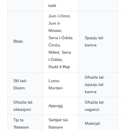
kafè
Jum l-Omm,
Kċi
Jum il-
kam
Missier,
pra
Sena l-Ġdida
Spazju tal-
ġe
Btala:
Ċiniża,
kamra:
bar
Milied, Sena
kam
l-Ġdida,
għi
Radd il-Ħajr
bar
Għażla tal-
Stil tad-
Lussu
ispazju tal-
Ap
Disinn:
Morden
kamra:
Għażla tal-
Għażla tal-
Appoġġ
Ap
okkażjoni:
vaganzi:
Tip ta
Settijiet tal-
Materjal:
Met
'flatware:
flatware