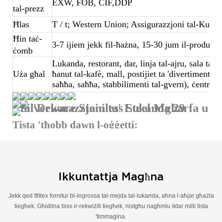
EXW, FOB, CIF,DDP
tal-prezz
Ħlas
T / t; Western Union; Assigurazzjoni tal-Kum
Ħin taċ-
3-7 ijiem jekk fil-ħażna, 15-30 jum il-produzzj
ċomb
Lukanda, restorant, dar, linja tal-ajru, sala tal-b
Uża għal
ħanut tal-kafè, mall, postijiet ta 'divertiment, 
saħħa, saħħa, stabbilimenti tal-gvern), ċentru,
Tista 'tħobb dawn l-oġġetti:
(Ikklikkja lili għal aktar għażliet)
Ikkuntattja Magħna
Jekk qed tfittex fornitur bl-ingrossa tal-mejda tal-lukanda, aħna l-aħjar għażla
tiegħek. Għidilna biss ir-rekwiżiti tiegħek, nistgħu nagħmlu iktar milli tista
'timmaġina.