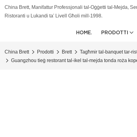
China Brett, Manifattur Professjonali tal-Oġġetti tal-Mejda, Se
Ristoranti u Lukandi ta' Livell Għoli mill-1998.
HOME.
PRODOTTI
China Brett
Prodotti
Brett
Tagħmir tal-banquet tar-ris
Guangzhou tieġ restorant tal-ikel tal-mejda tonda roża kop