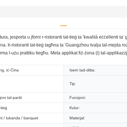
ra, jesporta u jforni r-ristoranti tat-tieġ ta 'kwalità eċċellenti 
għna. Ir-ristoranti tat-tieġ tagħna ta 'Guangzhou tvalja tal-mejda
rma l-użu prattiku tiegħu. Meta applikat fiż-żona (i) tal-applikazzj
g, iċ-Ċina
Isem tad-ditta:
Tip:
ni tal-partit
Funzjoni:
-tieġ
Kulur:
t / lukanda / banquet
Materjal: