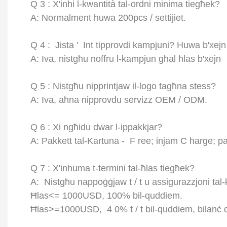
Q
3
: X'inhi l-kwantità tal-ordni minima tiegħek?
A: Normalment huwa 200pcs / settijiet.
Q
4
:
Jista '
Int tipprovdi kampjuni? Huwa b'xejn
A: Iva, nistgħu noffru l-kampjun għal ħlas b'xejn
Q
5
: Nistgħu nipprintjaw il-logo tagħna stess?
A: Iva, aħna nipprovdu servizz OEM / ODM.
Q
6
: Xi ngħidu dwar l-ippakkjar?
A: Pakkett tal-Kartuna -
F
ree; injam
C
harge; pak
Q
7
: X'inhuma t-termini tal-ħlas tiegħek?
A:
Nistgħu nappoġġjaw t / t u assigurazzjoni ta
Ħlas<= 1000USD, 100% bil-quddiem.
Ħlas>=1000USD,
4
0% t / t bil-quddiem, bilanċ q