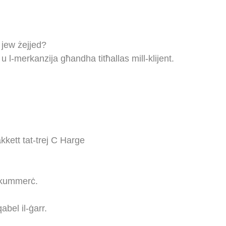
 jew żejjed?
u l-merkanzija għandha titħallas mill-klijent.
kett tat-trej
C
Harge
l-kummerċ.
abel il-ġarr.