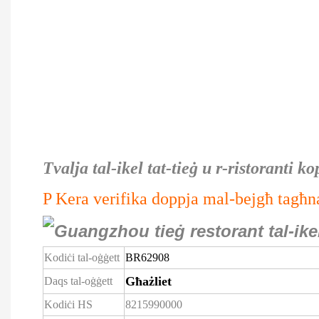
Tvalja tal-ikel tat-tieġ u r-ristoranti 
P
Kera verifika doppja mal-bejgħ tagħna 
Kodiċi tal-oġġett
BR62908
Għażliet
Daqs tal-oġġett
Kodiċi HS
8215990000