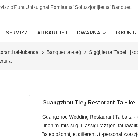
rvizz b'Punt Uniku għal Fornitur ta' Soluzzjonijiet ta' Banquet,
SERVIZZ
AĦBARIJIET
DWARNA
IKKUNT
toranti tal-lukanda
Banquet tat-tieġ
Siġġijiet ta 'Tabelli jko
ertura
Guangzhou Tieġ Restorant Tal-Ike
Guangzhou Wedding Restaurant Talba tal-Ik
unanimi mis-suq. L-assigurazzjoni tal-kwalità 
ħsieb bżonnijiet differenti, il-personalizzazz