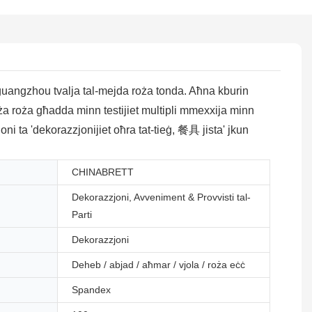
ta' guangzhou tvalja tal-mejda roża tonda. Aħna kburin
 roża roża għadda minn testijiet multipli mmexxija minn
oni ta 'dekorazzjonijiet oħra tat-tieġ, 餐具 jista' jkun
CHINABRETT
Dekorazzjoni, Avveniment & Provvisti tal-
Parti
Dekorazzjoni
Deheb / abjad / aħmar / vjola / roża eċċ
Spandex