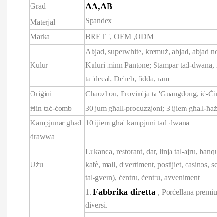
AA,AB
Grad
Spandex
Materjal
Marka
BRETT,
OEM
,ODM
Abjad, superwhite, kremuż, abjad, abjad n
Kulur
Kuluri minn Pantone; Stampar tad-dwana,
ta 'decal; Deheb, fidda, ram
Oriġini
Chaozhou, Provinċja ta 'Guangdong, iċ-Ċi
Ħin taċ-ċomb
30 jum għall-produzzjoni; 3 ijiem għall-ħaż
Kampjunar għad-
10 ijiem għal kampjuni tad-dwana
drawwa
Lukanda, restorant, dar, linja tal-ajru, banque
Użu
kafè, mall, divertiment, postijiet, casinos, 
tal-gvern), ċentru, ċentru, avveniment
Fabbrika diretta
1.
, Porċellana premiu
diversi.