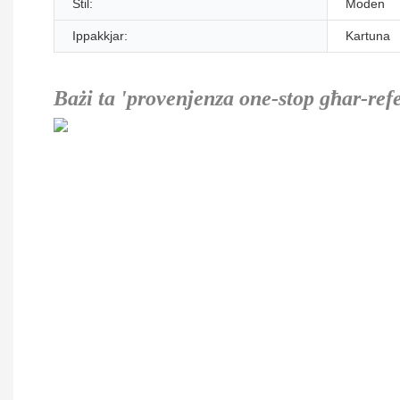
Stil:
Moden
Ippakkjar:
Kartuna
Bażi ta 'provenjenza one-stop għar-ref