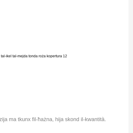
a ma tkunx fil-ħażna, hija skond il-kwantità.