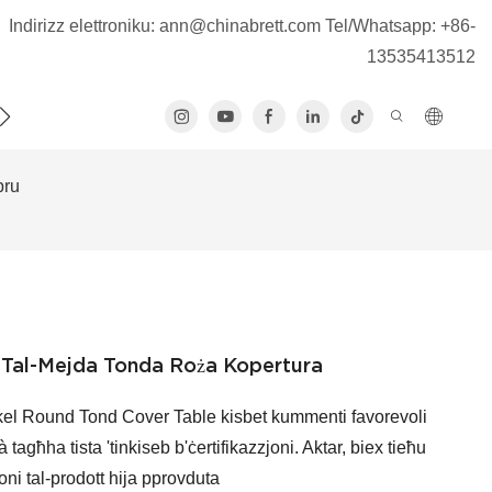
Indirizz elettroniku:
ann@chinabrett.com
Tel/Whatsapp: +86-
13535413512
ATTJANA
pru
l Tal-Mejda Tonda Roża Kopertura
el Round Tond Cover Table kisbet kummenti favorevoli
tagħha tista 'tinkiseb b'ċertifikazzjoni. Aktar, biex tieħu
joni tal-prodott hija pprovduta