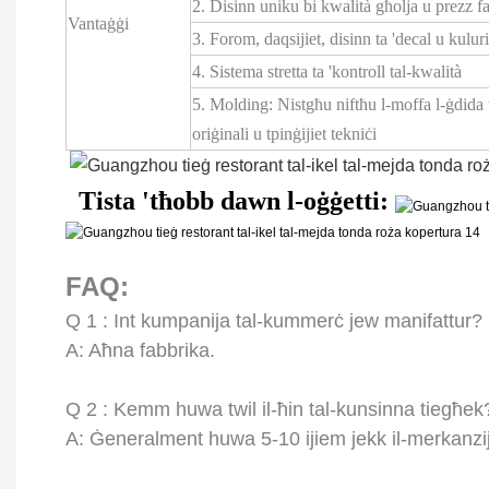
2. Disinn uniku bi kwalità għolja u prezz fa
Vantaġġi
3. Forom, daqsijiet, disinn ta 'decal u kul
4. Sistema stretta ta 'kontroll tal-kwalità
5. Molding: Nistgħu niftħu l-moffa l-ġdida 
oriġinali u tpinġijiet tekniċi
Tista 'tħobb dawn l-oġġetti:
FAQ:
Q
1
: Int kumpanija tal-kummerċ jew manifattur?
A: Aħna fabbrika.
Q
2
: Kemm huwa twil il-ħin tal-kunsinna tiegħek
A: Ġeneralment huwa 5-10 ijiem jekk il-merkanzij