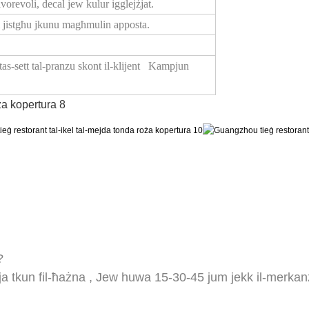
vorevoli, decal jew kulur igglejżjat.
uri jistgħu jkunu magħmulin apposta.
tas-sett tal-pranzu skont il-klijent Kampjun
?
a tkun fil-ħażna
,
Jew huwa 15-30-45 jum jekk il-merkanzij