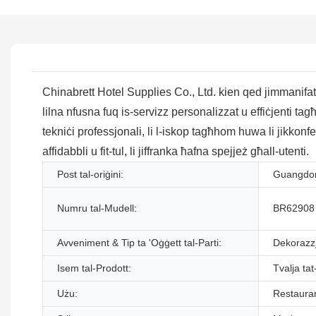
Chinabrett Hotel Supplies Co., Ltd. kien qed jimmanifattu
lilna nfusna fuq is-servizz personalizzat u effiċjenti ta
tekniċi professjonali, li l-iskop tagħhom huwa li jikkonfe
affidabbli u fit-tul, li jiffranka ħafna spejjeż għall-utenti.
Post tal-oriġini:
Guangdon
Numru tal-Mudell:
BR62908
Avveniment & Tip ta 'Oġġett tal-Parti:
Dekorazzjo
Isem tal-Prodott:
Tvalja tat
Użu:
Restauran