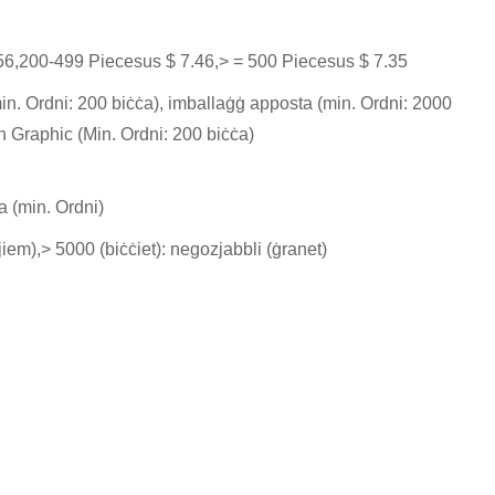
56,200-499 Piecesus $ 7.46,> = 500 Piecesus $ 7.35
in. Ordni: 200 biċċa), imballaġġ apposta (min. Ordni: 2000
n Graphic (Min. Ordni: 200 biċċa)
a (min. Ordni)
(jiem),> 5000 (biċċiet): negozjabbli (ġranet)