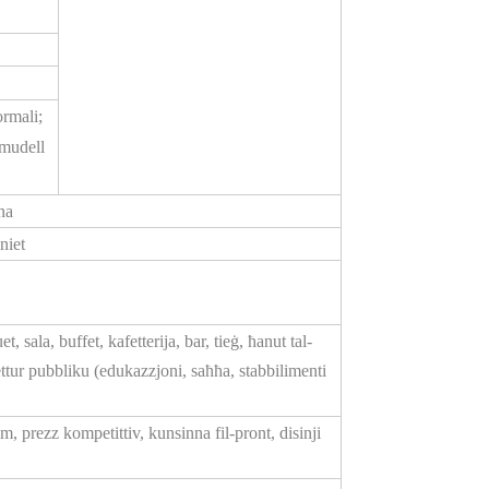
ormali;
 mudell
na
niet
t, sala, buffet, kafetterija, bar, tieġ, ħanut tal-
settur pubbliku (edukazzjoni, saħħa, stabbilimenti
m, prezz kompetittiv, kunsinna fil-pront, disinji