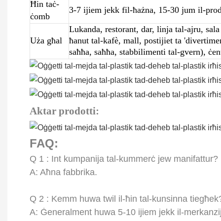
Ħin taċ-
3-7 ijiem jekk fil-ħażna, 15-30 jum il-pro
ċomb
Lukanda, restorant, dar, linja tal-ajru, sala 
Uża għal
ħanut tal-kafè, mall, postijiet ta 'divertim
saħħa, saħħa, stabbilimenti tal-gvern), ċe
Aktar prodotti:
FAQ:
Q
1
: Int kumpanija tal-kummerċ jew manifattur?
A: Aħna fabbrika.
Q
2
: Kemm huwa twil il-ħin tal-kunsinna tiegħek
A: Ġeneralment huwa 5-10 ijiem jekk il-merkanzij