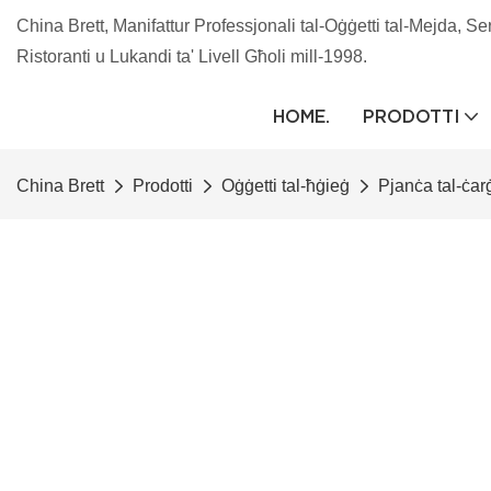
China Brett, Manifattur Professjonali tal-Oġġetti tal-Mejda, Se
Ristoranti u Lukandi ta' Livell Għoli mill-1998.
HOME.
PRODOTTI
China Brett
Prodotti
Oġġetti tal-ħġieġ
Pjanċa tal-ċar