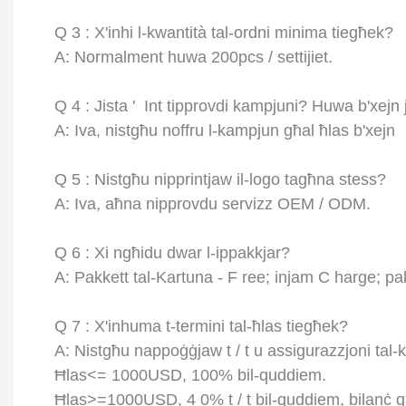
Q
3
: X'inhi l-kwantità tal-ordni minima tiegħek?
A: Normalment huwa 200pcs / settijiet.
Q
4
:
Jista '
Int tipprovdi kampjuni? Huwa b'xejn 
A: Iva, nistgħu noffru l-kampjun għal ħlas b'xejn
Q
5
: Nistgħu nipprintjaw il-logo tagħna stess?
A: Iva, aħna nipprovdu servizz OEM / ODM.
Q
6
: Xi ngħidu dwar l-ippakkjar?
A: Pakkett tal-Kartuna -
F
ree; injam
C
harge; pak
Q
7
: X'inhuma t-termini tal-ħlas tiegħek?
A:
Nistgħu nappoġġjaw t / t u assigurazzjoni tal
Ħlas<= 1000USD, 100% bil-quddiem.
Ħlas>=1000USD,
4
0% t / t bil-quddiem, bilanċ qa