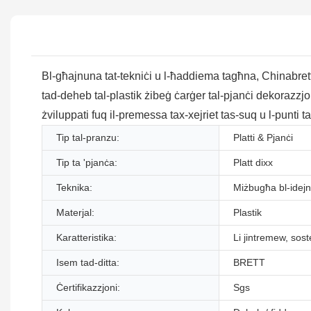
Bl-għajnuna tat-tekniċi u l-ħaddiema tagħna, Chinabrett H
tad-deheb tal-plastik żibeġ ċarġer tal-pjanċi dekorazzjoni
żviluppati fuq il-premessa tax-xejriet tas-suq u l-punti t
Tip tal-pranzu:
Platti & Pjanċi
Tip ta 'pjanċa:
Platt dixx
Teknika:
Miżbugħa bl-idejn
Materjal:
Plastik
Karatteristika:
Li jintremew, sost
Isem tad-ditta:
BRETT
Ċertifikazzjoni:
Sgs