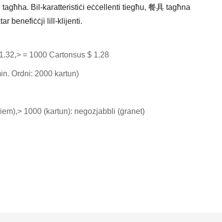
tagħha. Bil-karatteristiċi eċċellenti tiegħu, 餐具 tagħna
r benefiċċji lill-klijenti.
1.32,> = 1000 Cartonsus $ 1.28
in. Ordni: 2000 kartun)
(jiem),> 1000 (kartun): negozjabbli (ġranet)