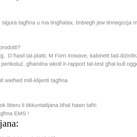
 sigura tagħna u ma tingħatax, tinbiegħ jew tinnegozja m
prodotti?
ġġ,
D
ħasil tal-platti,
M
Forn Irowave, kabinett tad-diżinfezz
perikoluż, għandna wkoll ir-rapport tat-test għal kull oġġe
ull wieħed mill-klijenti tagħna
 liberu li tikkuntattjana bħal hawn taħt:
tagħna
EMS
!
jana: