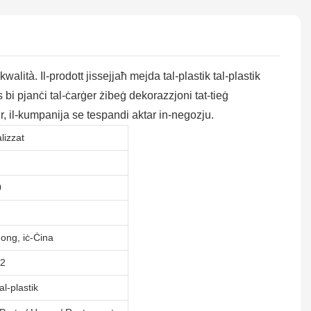
alità. Il-prodott jissejjaħ mejda tal-plastik tal-plastik
s bi pjanċi tal-ċarġer żibeġ dekorazzjoni tat-tieġ
tur, il-kumpanija se tespandi aktar in-negozju.
lizzat
0
ng, iċ-Ċina
2
al-plastik