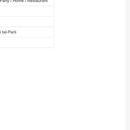
/ Party / Home / Restaurant
i tal-Parti