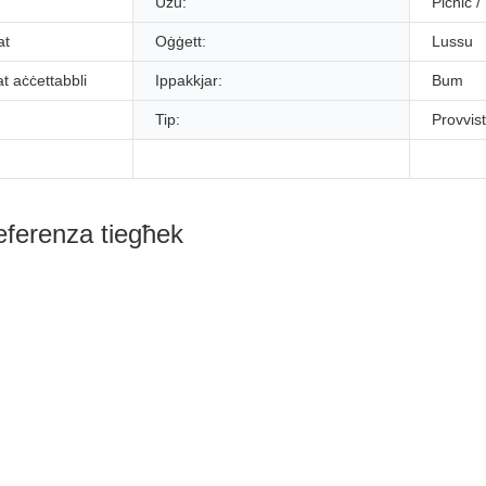
Użu:
Picnic 
at
Oġġett:
Lussu
t aċċettabbli
Ippakkjar:
Bum
Tip:
Provvist
eferenza tiegħek