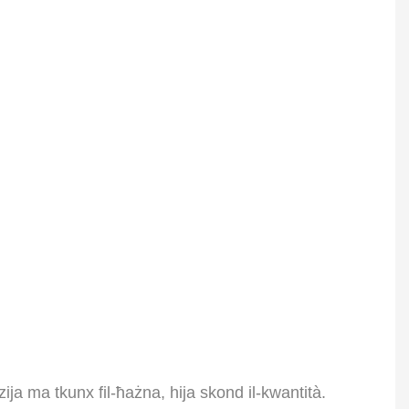
a ma tkunx fil-ħażna, hija skond il-kwantità.