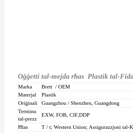
Oġġetti tal-mejda rħas Plastik tal-Fid
Marka
Brett
/ OEM
Materjal
Plastik
Oriġinali
Guangzhou / Shenzhen, Guangdong
Terminu
EXW, FOB, CIF,DDP
tal-prezz
Ħlas
T / t; Western Union; Assigurazzjoni tal