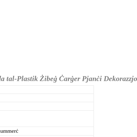
da tal-Plastik Żibeġ Ċarġer Pjanċi Dekorazzjo
-Kummerċ