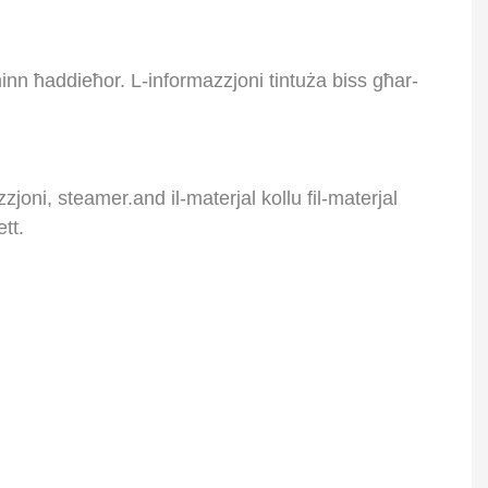
inn ħaddieħor. L-informazzjoni tintuża biss għar-
joni, steamer.and il-materjal kollu fil-materjal
tt.