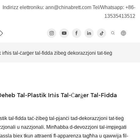
Indirizz elettroniku:
ann@chinabrett.com
Tel/Whatsapp: +86-
13535413512
ATTJANA
 irħis tal-ċarġer tal-fidda żibeġ dekorazzjoni tat-tieġ
eheb Tal-Plastik Irħis Tal-Ċarġer Tal-Fidda
stik tal-fidda taċ-żibeġ tal-pjanċi tad-dekorazzjoni tat-tieġ
nazzjonali u nazzjonali. Minħabba d-devozzjoni tal-impjegati
fassla biex tkun attraenti fl-apparenza tagħha u qawwija fil-