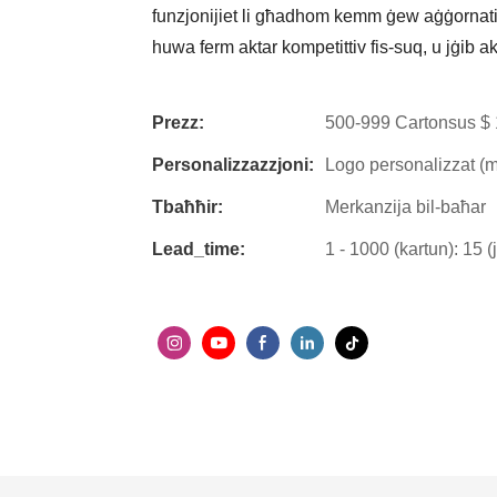
funzjonijiet li għadhom kemm ġew aġġornati 
huwa ferm aktar kompetittiv fis-suq, u jġib akta
Prezz:
500-999 Cartonsus $ 
Personalizzazzjoni:
Logo personalizzat (m
Tbaħħir:
Merkanzija bil-baħar
Lead_time:
1 - 1000 (kartun): 15 