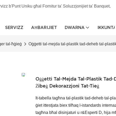
rvizz b'Punt Uniku għal Fornitur ta' Soluzzjonijiet ta' Banquet,
SERVIZZ
AĦBARIJIET
DWARNA
IKKUNT
ġer tal-ħġieġ
Oġġetti tal-mejda tal-plastik tad-deheb tal-plastik
Oġġetti Tal-Mejda Tal-Plastik Tad-D
Żibeġ Dekorazzjoni Tat-Tieġ
It-tabella tagħna tal-plastik tad-deheb tal-pla
ġiet ittestjata biex tilħaq l-istandards inter
tagħna bħal disinjaturi u r&Esperti D, hija m