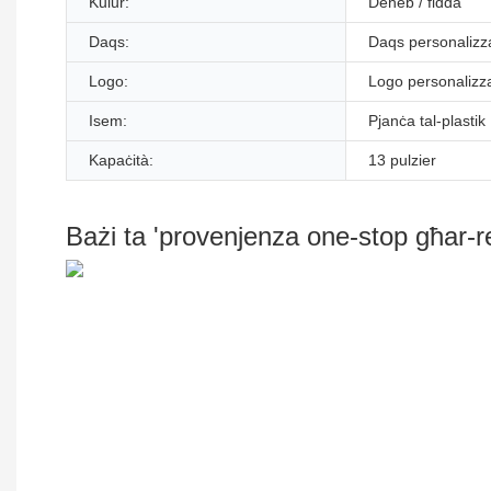
Kulur:
Deheb / fidda
Daqs:
Daqs personalizz
Logo:
Logo personalizza
Isem:
Pjanċa tal-plastik
Kapaċità:
13 pulzier
Bażi ta 'provenjenza one-stop għar-r