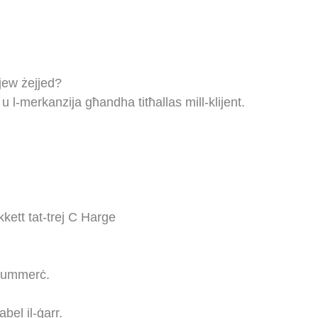
jew żejjed?
u l-merkanzija għandha titħallas mill-klijent.
kett tat-trej
C
Harge
-kummerċ.
bel il-ġarr.