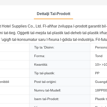
Dettalji Tal-Prodott
otel Supplies Co., Ltd. Fl-aħħar żviluppa l-prodott garantit bil-kw
 tat-tieġ. Oġġetti tal-mejda tal-plastik tad-deheb tal-plastik irħa
a 'uġigħ tal-konsumatur saru l-ħxuna l-ġdida tal-industrija. Fil-fu
Tip ta 'Disinn:
Persona
Forma:
Tond
Kwantità:
10> >1
Tip tal-plastik:
PP
enibbli
Post tal-oriġini:
Guangdo
Numru tal-Mudell:
18PP00
Isem tal-Prodott:
Plastik t