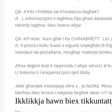
Q8.
X'inhi l-Politika tal-Privatezza tiegħek?
A:
L-informazzjoni li tagħtina hija għad-database
rekords tagħna, biex isservi aħjar.
Q9.
Kif nista ' kura għal
t
hu
CHINABRETT
Ltd. 
A: Il-pranzu kollu huwa s-sigurtà mqiegħda fil-fri
standard tal-porċellana, mingħajr materjal kimiku 
Aħna dejjem lesti li nipprovdu l-aħjar servizz lil k
U tistenna li l-kooperazzjoni qed tibda.
Jekk għandek mistoqsija oħra
s
, pl
faċilità
Ħossok
Merħba biex tirċievi l-inkjesta tiegħek dwar l-IT 
Ikklikkja hawn biex tikkuntatt