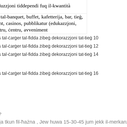
duzzjoni tiddependi fuq il-kwantità
tal-banquet, buffet, kafetterija, bar, tieġ,
ent, casinos, pubblikatur (edukazzjoni,
ntru, ċentru, avveniment
?
a tkun fil-ħażna
,
Jew huwa 15-30-45 jum jekk il-merkanzij