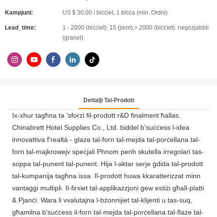
Kampjuni:
US $ 30.00 / biċċiet, 1 biċċa (min. Ordni)
Lead_time:
1 - 2000 (biċċiet): 15 (jiem),> 2000 (biċċiet): negozjabbli
(ġranet)
Dettalji Tal-Prodott
Ix-xhur tagħna ta 'sforzi fil-prodott r&D finalment ħallas.
Chinabrett Hotel Supplies Co., Ltd. biddel b'suċċess l-idea
innovattiva f'realtà - glaze tal-forn tal-mejda tal-porċellana tal-
forn tal-majkrowejv speċjali Phnom penh skutella irregolari tas-
soppa tal-punent tal-punent. Hija l-aktar serje ġdida tal-prodott
tal-kumpanija tagħna issa. Il-prodott huwa kkaratterizzat minn
vantaġġi multipli. Il-firxiet tal-applikazzjoni ġew estiżi għall-platti
& Pjanċi. Wara li vvalutajna l-bżonnijiet tal-klijenti u tas-suq,
għamilna b'suċċess il-forn tal-mejda tal-porċellana tal-flaze tal-