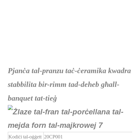
Pjanċa tal-pranzu taċ-ċeramika kwadra
stabbilita bir-rimm tad-deheb għall-
banquet tat-tieġ
Kodiċi tal-oġġett
20CP001