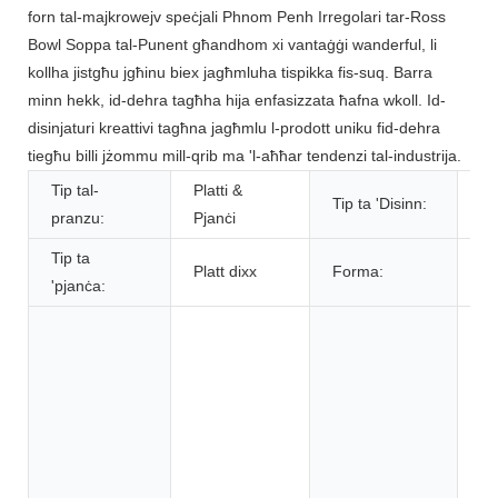
forn tal-majkrowejv speċjali Phnom Penh Irregolari tar-Ross
Bowl Soppa tal-Punent għandhom xi vantaġġi wanderful, li
kollha jistgħu jgħinu biex jagħmluha tispikka fis-suq. Barra
minn hekk, id-dehra tagħha hija enfasizzata ħafna wkoll. Id-
disinjaturi kreattivi tagħna jagħmlu l-prodott uniku fid-dehra
tiegħu billi jżommu mill-qrib ma 'l-aħħar tendenzi tal-industrija.
Tip tal-
Platti &
Tip ta 'Disinn:
So
pranzu:
Pjanċi
Tip ta
Platt dixx
Forma:
Ov
'pjanċa:
Ca
Ca
ri
ik
Ħw
xo
Ma