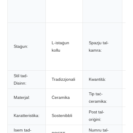
Mi
l-
Ra
Kċ
ġe
L-istaġun
Spazju tal-
ba
Staġun:
kollu
kamra:
ka
għ
ba
Stil tad-
Tradizzjonali
Kwantità:
10
Disinn:
Tip taċ-
Materjal:
Ċeramika
Po
ċeramika:
Post tal-
Gu
Karatteristika:
Sostenibbli
oriġini:
iċ
Isem tad-
Numru tal-