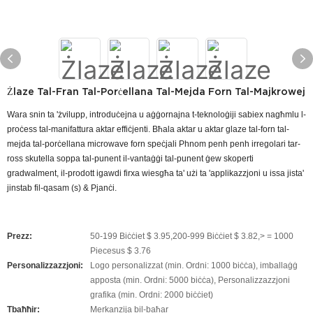
Żlaze Tal-Fran Tal-Porċellana Tal-Mejda Forn Tal-Majkrowej
Wara snin ta 'żvilupp, introduċejna u aġġornajna t-teknoloġiji sabiex nagħmlu l-
proċess tal-manifattura aktar effiċjenti. Bħala aktar u aktar glaze tal-forn tal-
mejda tal-porċellana microwave forn speċjali Phnom penh penh irregolari tar-
ross skutella soppa tal-punent il-vantaġġi tal-punent ġew skoperti
gradwalment, il-prodott igawdi firxa wiesgħa ta' użi ta 'applikazzjoni u issa jista'
jinstab fil-qasam (s) & Pjanċi.
Prezz:
50-199 Biċċiet $ 3.95,200-999 Biċċiet $ 3.82,> = 1000
Piecesus $ 3.76
Personalizzazzjoni:
Logo personalizzat (min. Ordni: 1000 biċċa), imballaġġ
apposta (min. Ordni: 5000 biċċa), Personalizzazzjoni
grafika (min. Ordni: 2000 biċċiet)
Tbaħħir:
Merkanzija bil-baħar