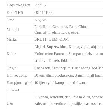
Daqs tal-oġġett
8.5" 12"
Kodiċi HS
6911101900
Grad
AA,AB
Porċellana, Ċeramika, Bone China,
Materjal
Ċina tal-għadam ġdida, ġebel
Marka
BRETT,
OEM
,ODM
Abjad, Superwhite
, Krema, abjad, abjad norma
Kulur
Kuluri minn Pantone; Stampar tad-dwana, mudel
ta 'decal; Deheb, fidda, ram
Oriġini
Chaozhou, Provinċja ta 'Guangdong, iċ-Ċina
Ħin taċ-ċomb
30 jum għall-produzzjoni; 3 ijiem għall-ħażniet
Kampjunar għad-
10 ijiem għal kampjuni tad-dwana
drawwa
Lukanda, restorant, dar, linja tal-ajru, banquet, sal
Użu
kafè, mall, divertiment, postijiet, casinos, settur