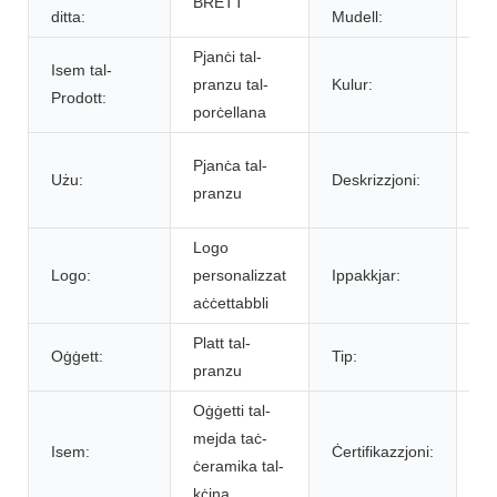
BRETT
2
ditta:
Mudell:
Pjanċi tal-
Isem tal-
Gr
pranzu tal-
Kulur:
Prodott:
de
porċellana
Pj
Pjanċa tal-
Użu:
Deskrizzjoni:
kw
pranzu
ti
Logo
Ka
Logo:
personalizzat
Ippakkjar:
pa
aċċettabbli
in
Platt tal-
Ħas
Oġġett:
Tip:
pranzu
pla
Oġġetti tal-
mejda taċ-
Isem:
Ċertifikazzjoni:
Sg
ċeramika tal-
kċina