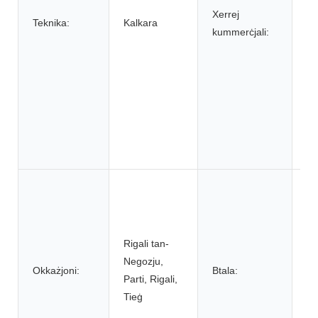
Xerrej
ta
Teknika:
Kalkara
kummerċjali:
lu
kaf
ħw
ka
ħw
'ri
ħw
tif
Ju
Va
Ju
Ju
Rigali tan-
Mi
Negozju,
Okkażjoni:
Btala:
Se
Parti, Rigali,
Ġd
Tieġ
Ċi