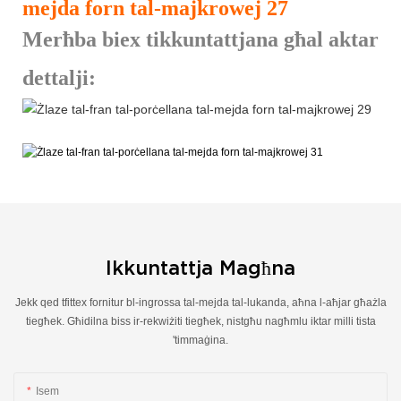
Merħba biex tikkuntattjana għal aktar
dettalji:
Ikkuntattja Magħna
Jekk qed tfittex fornitur bl-ingrossa tal-mejda tal-lukanda, aħna l-aħjar għażla
tiegħek. Għidilna biss ir-rekwiżiti tiegħek, nistgħu nagħmlu iktar milli tista
'timmaġina.
Isem