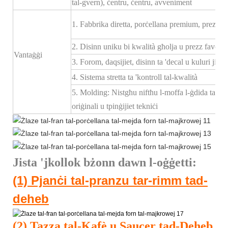
tal-gvern), ċentru, ċentru, avveniment
1. Fabbrika diretta, porċellana premium, prezz kom
2. Disinn uniku bi kwalità għolja u prezz favorevo
Vantaġġi
3. Forom, daqsijiet, disinn ta 'decal u kuluri ji
4. Sistema stretta ta 'kontroll tal-kwalità
5. Molding: Nistgħu niftħu l-moffa l-ġdida tas-s
oriġinali u tpinġijiet tekniċi
Jista 'jkollok bżonn dawn l-oġġetti:
(1) Pjanċi tal-pranzu tar-rimm tad-
deheb
(2) Tazza tal-Kafè u Saucer tad-Deheb