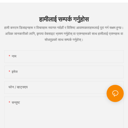
हामीलाई सम्पर्क गर्नुहोस
हामी कस्टम डिजाइनहरू र विचारहरू स्वागत गर्दछौं र विशिष्ट आवश्यकताहरूलाई पूरा गर्न सक्षम हुन्छ।
अधिक जानकारीको लागि, कृपया वेबसाइट भ्रमण गर्नुहोस् वा प्रश्नहरूको साथ हामीलाई प्रश्नहरू वा
सोधपुछको साथ सम्पर्क गर्नुहोस्।
नाम
इमेज
फोन / व्हाट्सएप
सन्तुष्ट