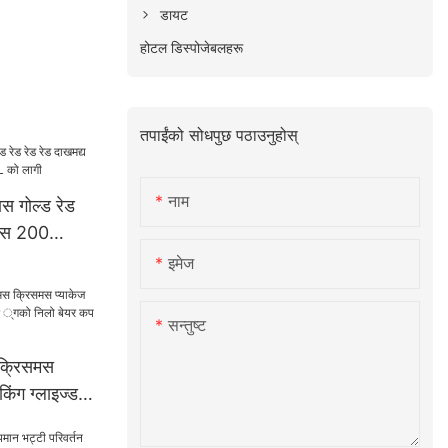
डायट
होटल डिस्पोजेबलहरू
तपाईंको सोधपुछ पठाउनुहोस्
नाम
ास गोल्ड रेड
लास 200
 लागी
इमेज
सन्तुष्ट
क्रिसमस
किंग ग्लाइज्ड
ो निलो बेयर