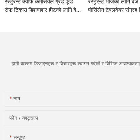
रेस्टुरेन्ट क्याफे कमर्सियल ग्रेड फूड
रेस्टुरेन्ट भोजको लागि बेज स
सेफ टिकाउ डिशवाशर हीटको लागि बेज
पोर्सिलेन टेबलवेयर संग्रह
जापानी शैलीको सिरेमिक डिनर प्लेटहरू
व्यावसायिक ग्रेड डिनरवेयर
सेट
बाउल कप
हामी कस्टम डिजाइनहरू र विचारहरू स्वागत गर्दछौं र विशिष्ट आवश्यकताह
नाम
फोन / व्हाट्सएप
सन्तुष्ट