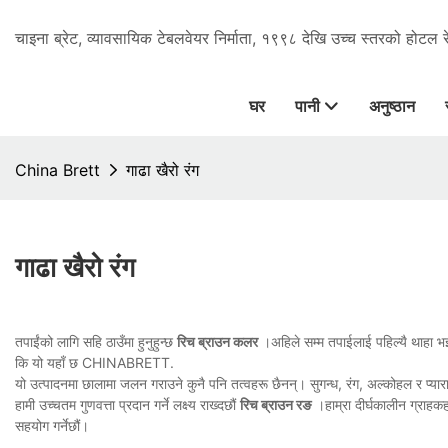
चाइना ब्रेट, व्यावसायिक टेबलवेयर निर्माता, १९९८ देखि उच्च स्तरको होटल 
घर
पानी
अनुष्ठान
China Brett
गाढा खैरो रंग
गाढा खैरो रंग
तपाईंको लागि सहि ठाउँमा हुनुहुन्छ
रिच ब्राउन कलर
।अहिले सम्म तपाईलाई पहिल्यै थाहा भइस
कि यो यहाँ छ CHINABRETT.
यो उत्पादनमा छालामा जलन गराउने कुनै पनि तत्वहरू छैनन्। सुगन्ध, रंग, अल्कोहल र प्याराब
हामी उच्चतम गुणवत्ता प्रदान गर्ने लक्ष्य राख्दछौं
रिच ब्राउन रङ
।हाम्रा दीर्घकालीन ग्राहक
सहयोग गर्नेछौं।