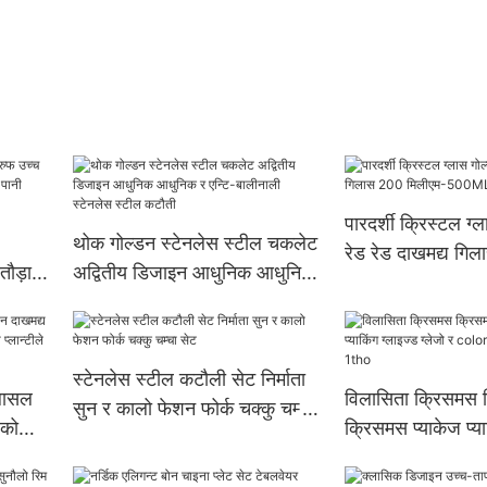
पारदर्शी क्रिस्टल ग्ल
थोक गोल्डन स्टेनलेस स्टील चकलेट
रेड रेड दाखमद्य गि
तौड़ा
अद्वितीय डिजाइन आधुनिक आधुनिक
मिलीएम-500ML को
ानी
र एन्टि-बालीनाली स्टेनलेस स्टील
कटौती
स्टेनलेस स्टील कटौली सेट निर्माता
्लासल
विलासिता क्रिसमस 
सुन र कालो फेशन फोर्क चक्कु चम्चा
एको
क्रिसमस प्याकेज प्या
सेट
ान्टीले
ग्लेजो र color ्गक
कप 1tho