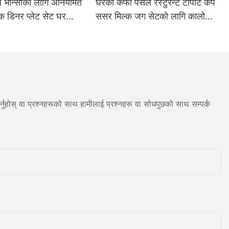
भोज भान्साको लागि अनियमित
घरको कफी पसल रेस्टुरेन्ट टीपोट कप
िक डिनर प्लेट सेट घर
ससर मिल्क जग सेटको लागि कालो
ियल टेबलवेयर स्टेक सलाद
सिरेमिक कफी फिल्टर ब्रू पोउर ओभर
सेट व्यावसायिक ग्रेड
नुहोस् वा प्रश्नहरूको साथ हामीलाई प्रश्नहरू वा सोधपुछको साथ सम्पर्क