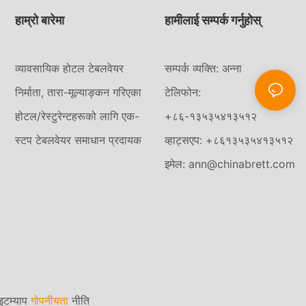
हाम्रो बारेमा
हामीलाई सम्पर्क गर्नुहोस्
व्यावसायिक होटल टेबलवेयर
सम्पर्क व्यक्ति: अन्ना
निर्माता, तारा-मूल्याङ्कन गरिएका
टेलिफोन:
होटल/रेस्टुरेन्टहरूको लागि एक-
+८६-१३५३५४१३५१२
स्टप टेबलवेयर समाधान प्रदायक
व्हाट्सएप: +८६१३५३५४१३५१२
इमेल:
ann@chinabrett.com
इटम्याप
गोपनीयता
नीति