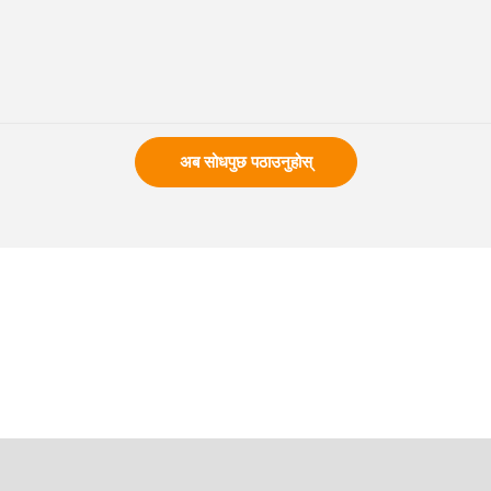
अब सोधपुछ पठाउनुहोस्