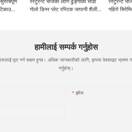
ुरुचिपूर्ण
रेस्टुरेन्ट भोजको लागि ढुङ्गाको भाँडो
रेस्टुरेन्ट 
 टिकाउ
गोलो डिनर प्लेट रस्टिक जापानी शैली
गहिरो सिरेम
 सेट प्लेट
ताप प्रतिरोधी पुन: प्रयोज्य व्यावसायिक
होटल कमर्स
ग्रेड टेबलवेयर
सुप मिठाई
हामीलाई सम्पर्क गर्नुहोस
रूलाई पूरा गर्न सक्षम हुन्छ। अधिक जानकारीको लागि, कृपया वेबसाइट भ्रमण गर्
गर्नुहोस्।
इमेज