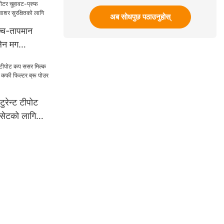
अब सोधपुछ पठाउनुहोस्
्च-तापमान
लेन मग
 चुहावट-प्रुफ
रोवेभ डिशवाशर
रेन्ट टीपोट
सेटको लागि
िल्टर ब्रू
सायिक ग्रेड