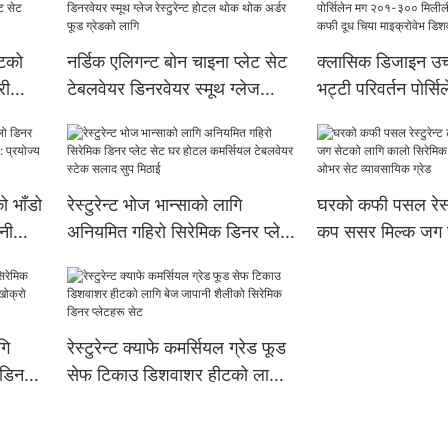
्टको
नर्डिक एलिगन्ट बोन चाइना प्लेट सेट
क्लासिक डिजाइन उच
री
टेबलवेयर डिनरवेयर स्मूथ ग्लेज
भट्टी परिवर्तन पोर्सि
ट सेट
रेस्टुरेन्ट होटल थोक थोक अर्डर फूड
२०१-३०० मिलीलीटर
िजाइन
ग्रेडको लागि
कफी दूध चिया माइक्
सुरक्षितको लागि
ो भाँडो
रेस्टुरेन्ट भोज भान्साको लागि
घरको कफी पसल रेस्टु
नी
अनियमित गहिरो सिरेमिक डिनर प्लेट
कप ससर मिल्क जग 
ज्य
सेट घर होटल कमर्सियल टेबलवेयर
कालो सिरेमिक कफी फ
स्टेक सलाद सुप मिठाई
पोउर ओभर सेट व्याव
गि
रेस्टुरेन्ट क्याफे कमर्सियल ग्रेड फूड
ट डिनर
सेफ टिकाउ डिशवाशर हीटको लागि
रो थोक
बेज जापानी शैलीको सिरेमिक डिनर
प्लेटहरू सेट