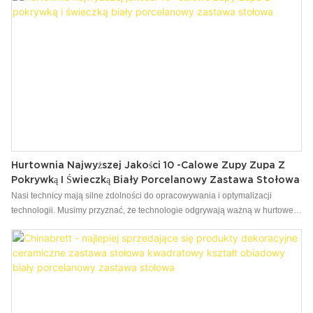
Hurtownia Najwyższej Jakości 10 -calowe Zupy Zupa Z
Pokrywką I Świeczką Biały Porcelanowy Zastawa Stołowa
Nasi technicy mają silne zdolności do opracowywania i optymalizacji
technologii. Musimy przyznać, że technologie odgrywają ważną w hurtowej
hurtowej hurtowej misce 10 -calowej zupy z zupą z wietrzną z procesem
produkcji pokrywki i świec. Jest używany głównie w terenie (teraz 餐具.