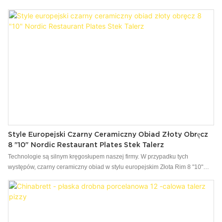
wysokiej klasy. Produkt nadaje się do szerokiej gamy branż, takich jak
zestawy obiadowe.
Style Europejski Czarny Ceramiczny Obiad Złoty Obręcz
8 "10" Nordic Restaurant Plates Stek Talerz
Technologie są silnym kręgosłupem naszej firmy. W przypadku tych
występów, czarny ceramiczny obiad w stylu europejskim Złota Rim 8 "10"
Talerze Restauracji Płyt stekowy jest szeroko stosowany przez osoby
zaangażowane w polu (y) naczyń & Płyty.