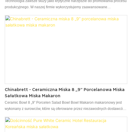
Porcelanowy Zastawa Stołowa
Technologia zawsze służy jako krytyczne narzędzie do promowania procesu
produkcyjnego. W naszej firmie wykorzystujemy zaawansowane
technologie, które zostały zaktualizowane do odkrycia i gwarantują
Wydajność Porcelain Porcelain Restangle Restauran Restaurant Restaurant
Restaurant Restaurant. & Płyty, produkt może wydać swój najlepszy efekt.
Chinabrett - Ceramiczna Miska 8 „9” Porcelanowa Miska
Sałatkowa Miska Makaron
Ceramic Bowl 8 „9” Porcelen Salad Bowl Bowl Makaron makaronowy jest
wykonany z surowców, które są oferowane przez niezawodnych dostawców i
przeżyły skrupulatne testy. Po kilku dyskusjach na temat naszego zespołu
projektowego 餐具 w końcu zyskał całkowicie przyciągający wzrok wygląd i
unikalny styl. Ma wiele zalet, co czyni go bardzo cennym.