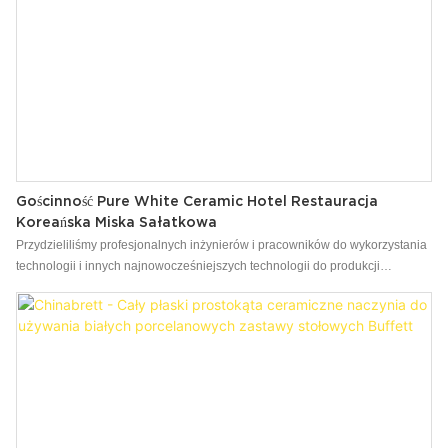
Gościnność Pure White Ceramic Hotel Restauracja
Koreańska Miska Sałatkowa
Przydzieliliśmy profesjonalnych inżynierów i pracowników do wykorzystania
technologii i innych najnowocześniejszych technologii do produkcji
hotelarstwa Pure White Ceramic Hotel Bowl Salad Salad Bowl. Jako rodzaj
produktu z wielofunkcyjnymi i sprawdzoną jakością, ma wiele zastosowań w
wielu dziedzinach, w tym filiżanki & Pole spodek.