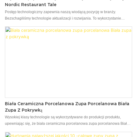
Nordic Restaurant Tale
Postęp technologiczny zapewnia naszą wiodącą pozycję w branży.
Bezschagiliśmy technologie aktualizacji i rozwijania. To wykorzystanie
wysokiej klasy technologii zapewnia, że ​​właściwości produktu są w pełni
rozegrane. & Płyty udowodniły jego wyższość.
Biała Ceramiczna Porcelanowa Zupa Porcelanowa Biała
Zupa Z Pokrywką
Wysokiej klasy technologie są wykorzystywane do produkcji produktu,
upewniając się, że biała ceramiczna porcelanowa zupa porcelanowa Biała
zupa z pokrywką jest stabilna i wysokiej jakości. Ma świetne zastosowania w
szerokiej gamie kubków & Spodki.