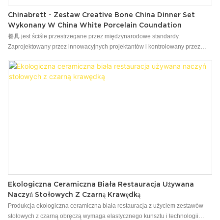
Chinabrett - Zestaw Creative Bone China Dinner Set
Wykonany W China White Porcelain Coundation
餐具 jest ściśle przestrzegane przez międzynarodowe standardy.
Zaprojektowany przez innowacyjnych projektantów i kontrolowany przez
inspektorów QC, niestandardowy zestaw obiadowy Creative Bone China
wykonany w Chinach ma atrakcyjny wygląd i może wytrzymać próbę czasu.
Dzięki tym doskonałym cechom przyniesie wiele wygody użytkownikom.
Ekologiczna Ceramiczna Biała Restauracja Używana
Naczyń Stołowych Z Czarną Krawędką
Produkcja ekologiczna ceramiczna biała restauracja z użyciem zestawów
stołowych z czarną obręczą wymaga elastycznego kunsztu i technologii