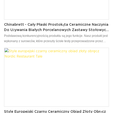
Chinabrett - Cały Płaski Prostokąta Ceramiczne Naczynia
Do Używania Białych Porcelanowych Zastawy Stołowych
Buffett
Podstawową konkurencyjnością produktu są jego funkcje. Nasz produkt jest
wykonany z surowców, które przeszły ścisłe testy przeprowadzone przez
profesjonalnego personelu. Produkt ma być z innymi doskonałymi zaletami.
Co więcej, jego wygląd wyglądy jest wysoce podkreślony, ponieważ może
kierować trendem branżowym.
Style Europejski Czarny Ceramiczny Obiad Złoty Obręcz