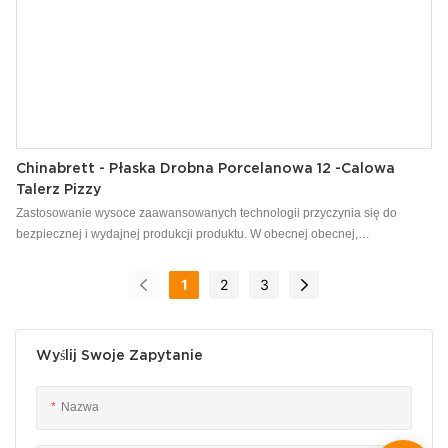
Chinabrett - Płaska Drobna Porcelanowa 12 -calowa
Talerz Pizzy
Zastosowanie wysoce zaawansowanych technologii przyczynia się do
bezpiecznej i wydajnej produkcji produktu. W obecnej obecnej,
niestandardowe logo włoskie płaskie porcelanowe 12 -calowe płyty
ceramiczne płyty ceramiczne mogą być szeroko widoczne w zakresie (i)
1
2
3
naczyń aplikacyjnych & Płyty.
Wyślij Swoje Zapytanie
Nazwa