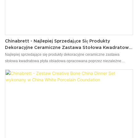
Chinabrett - Najlepiej Sprzedające Się Produkty
Dekoracyjne Ceramiczne Zastawa Stołowa Kwadratowy
Kształt Obiadowy Biały Porcelanowy Zastawa Stołowa
Najlepiej sprzedające się produkty dekoracyjne ceramiczne zastawa
stołowa kwadratowa płyta obiadowa opracowana poprzez niezależne
badania i rozwój mają nie tylko potężne funkcje, ale także rozwiązują punkty
bólu, które od dawna nękają branżę. Produkty mają szeroką gamę
zastosowań w potrawach & Płyty.