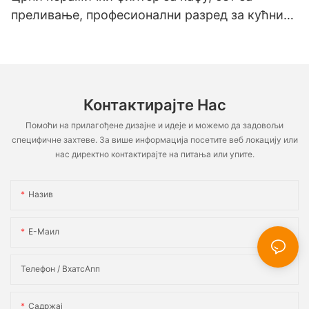
преливање, професионални разред за кућни
кафић, ресторан, чајник, шоља, тањир, сет за
млеко
Контактирајте Нас
Помоћи на прилагођене дизајне и идеје и можемо да задовољи
специфичне захтеве. За више информација посетите веб локацију или
нас директно контактирајте на питања или упите.
Назив
Е-Маил
Телефон / ВхатсАпп
Садржај