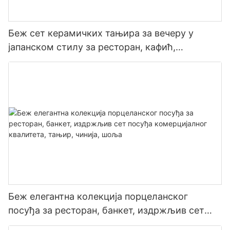
Беж сет керамичких тањира за вечеру у
јапанском стилу за ресторан, кафић,
комерцијални квалитет, безбедан за храну,
издржљив, машина за прање судова
Беж елегантна колекција порцеланског
посуђа за ресторан, банкет, издржљив сет
посуђа комерцијалног квалитета, тањир,