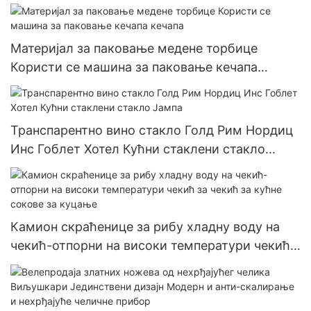
Материјал за паковање медене торбице
Користи се машина за паковање кечапа
кечапа
Транспарентно вино стакло Голд Рим Нордиц
Инс Гоблет Хотел Кућни стаклени стакло
Јампа
Камион скраћенице за рибу хладну воду на
чекић-отпорни на високи температури чекић
за чекић за кућне сокове за куцање