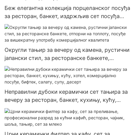
Беж елегантна колекција порцеланског посуђа
за ресторан, банкет, издржљив сет посуђа
комерцијалног квалитета, тањир, чинија,
шоља
Округли тањир за вечеру од камена, рустични
јапански стил, за ресторанске банкете,
отпорни на топлоту, посуђе за вишекратну
употребу комерцијалног квалитета
Неправилни дубоки керамички сет тањира за
вечеру за ресторан, банкет, кухињу, кућу,
хотел, комерцијално посуђе, бифтек, салату,
супу, десерт
Црни керамички филтер за кафу, сет за