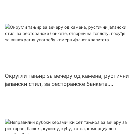
чинија, шоља
Округли тањир за вечеру од камена, рустични
јапански стил, за ресторанске банкете,
отпорни на топлоту, посуђе за вишекратну
употребу комерцијалног квалитета