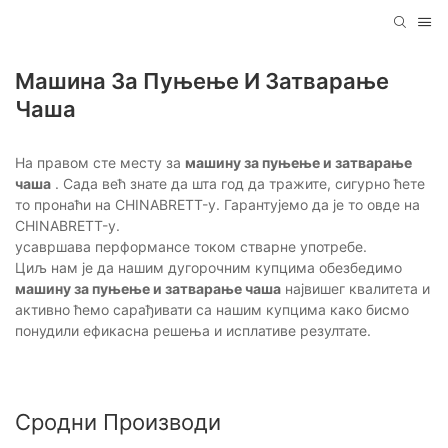
Машина За Пуњење И Затварање
Чаша
На правом сте месту за
машину за пуњење и затварање
чаша
. Сада већ знате да шта год да тражите, сигурно ћете
то пронаћи на CHINABRETT-у. Гарантујемо да је то овде на
CHINABRETT-у.
усавршава перформансе током стварне употребе.
Циљ нам је да нашим дугорочним купцима обезбедимо
машину за пуњење и затварање чаша
највишег квалитета и
активно ћемо сарађивати са нашим купцима како бисмо
понудили ефикасна решења и исплативе резултате.
Сродни Производи