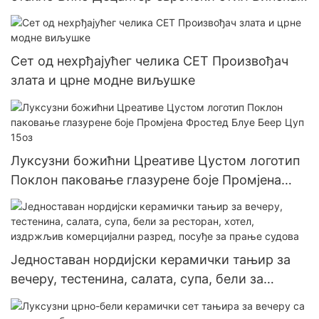
боца Вински Дистрибутер Цреативе Дизајн
Сет од нехрђајућег челика СЕТ Произвођач
злата и црне модне виљушке
Луксузни божићни Цреативе Цустом логотип
Поклон паковање глазурене боје Промјена
Фростед Блуе Беер Цуп 15оз
Једноставан нордијски керамички тањир за
вечеру, тестенина, салата, супа, бели за
ресторан, хотел, издржљив комерцијални
разред, посуђе за прање судова