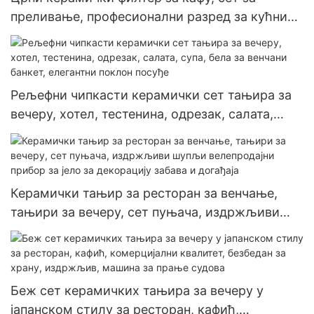
преливање, професионални разред за кућни
кафић, ресторан, чајник, шоља, тањир, сет за
млеко
Рељефни чипкасти керамички сет тањира за
вечеру, хотел, тестенина, одрезак, салата,
супа, бела за венчани банкет, елегантни
поклон посуђе
Керамички тањир за ресторан за венчање,
тањири за вечеру, сет пуњача, издржљиви
шупљи велепродајни прибор за јело за
декорацију забава и догађаја
Беж сет керамичких тањира за вечеру у
јапанском стилу за ресторан, кафић,