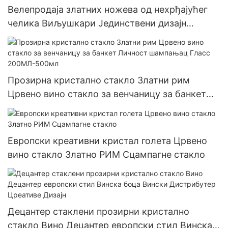
Велепродаја златних ножева од нехрђајућег
челика Виљушкари Јединствени дизајн
Модерн и анти-скалирање и нехрђајуће
челичне прибор
Прозирна кристално стакло Златни рим
Црвено вино стакло за венчаницу за банкет
Личност шампањац Гласс 200МЛ-500мл
Европски креативни кристал голета Црвено
вино стакло Златно РИМ Сцампагне стакло
Децантер стаклени прозирни кристално
стакло Вино Децантер европски стил Винска