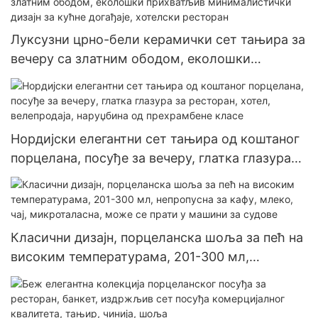
Луксузни црно-бели керамички сет тањира за
вечеру са златним ободом, еколошки
прихватљив минималистички дизајн за кућне
догађаје, хотелски ресторан
Нордијски елегантни сет тањира од коштаног
порцелана, посуђе за вечеру, глатка глазура
за ресторан, хотел, велепродаја, наруџбина од
прехрамбене класе
Класични дизајн, порцеланска шоља за пећ на
високим температурама, 201-300 мл,
непропусна за кафу, млеко, чај, микроталасна,
може се прати у машини за судове