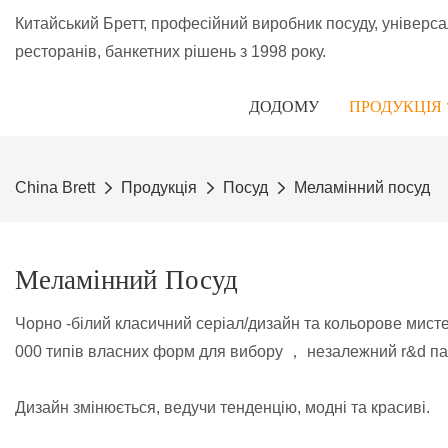
Китайський Бретт, професійний виробник посуду, універс
ресторанів, банкетних рішень з 1998 року.
ДОДОМУ
ПРОДУКЦІЯ
China Brett
Продукція
Посуд
Меламінний посуд
Меламінний Посуд
Чорно -білий класичний серіал/дизайн та кольорове мист
000 типів власних форм для вибору ， незалежний r&d п
Дизайн змінюється, ведучи тенденцію, модні та красиві.