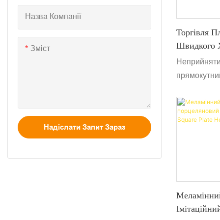
Меламінний посуд
Назва Компанії
Торгівля П
Швидкого 
Зміст
Для Їжі Ме
Неприйняти
Пластиков
прямокутний
меламіну, не
відповідає
безпеки хар
Надіслати Запит Зараз
Використову
переносити 
Меламінний
Імітаційни