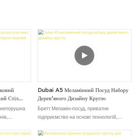
иковий
Dubai A5 Меламінний Посуд Набору
ий Стіл
Дерев'яного Дизайну Кругло
к Творчий
а непорушна
Бретт Меламін-посуд, приватне
ері
нів,
підприємство на основі технологій,
 чаші з чаші.
орієнтоване на дослідження та розробки,
теріал A5,
розробку, виробництво посуду. Наша