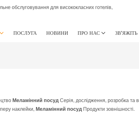
альне обслуговування для висококласних готелів,
ПОСЛУГА
НОВИНИ
ПРО НАС
ЗВ’ЯЖІТЬ
ецтво
Меламінний посуд
Серія, дослідження, розробка та 
аперу наклейки,
Меламінний посуд
Продукти зовнішності.