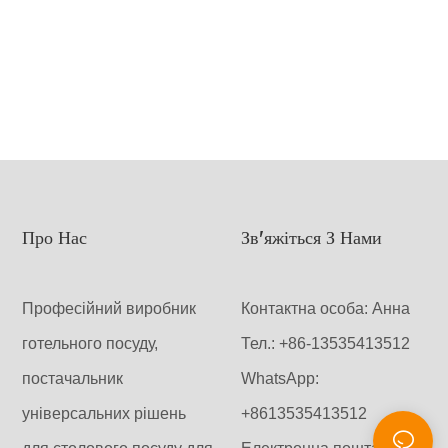
слугу для
у всіх
Про Нас
Зв'яжіться З Нами
Професійний виробник
Контактна особа: Анна
готельного посуду,
Тел.: +86-13535413512
постачальник
WhatsApp:
універсальних рішень
+8613535413512