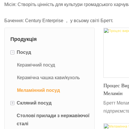
Місія: Створіть цінність для культури громадського хар
Бачення: Century Enterprise ， у всьому світі Бретт.
Продукція
-
Посуд
Керамічний посуд
Керамічна чашка кави/кухоль
Процес Ви
Меламінний посуд
Меламін
+
Скляний посуд
Бретт Мелам
підприємств
Столові прилади з нержавіючої
Скляна чашка
орієнтоване
сталі
розробку, в
Скляна пластина зарядної