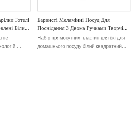
рілки Готелі
Барвисті Меламінні Посуд Для
влені Білим
Поснідання З Двома Ручками Творчі
елянового
Тарілки На Вечерю У Формі Серця У
атне
Набір прямокутних пластин для їжі для
осуду
Формі Північного Стилю У Формі
нологій,
домашнього посуду білий квадратний
Серця
 та розробки,
набір, набори північних меламінових
 продаж
пластиків набори наборів. Сефіцит для
 Наша
посудомийної машини, BPA без&ODM
ликим попитом
вітається
ідній Азії,
ає хорошу
світу. У той же
 сертифікатів
 наша
мати