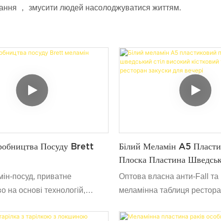
чування ， змусити людей насолоджуватися життям.
робництва Посуду Brett
Білий Меламін A5 Пласт
Плоска Пластина Шведськ
Високий Кістковий Таріл
ін-посуд, приватне
Оптова власна анти-Fall т
Ресторан Закуски Для Веч
о на основі технологій,
меламінна таблиця рестора
 на дослідження та розробки,
потовщені набори для їжі на
иготовлення та продаж
Потовщений меламінний ма