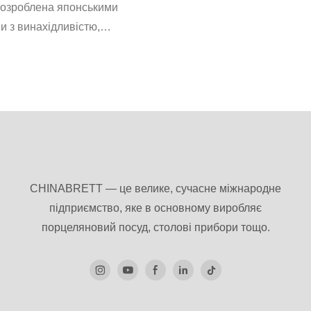
Pot Commercial Square
розроблена японськими
індивідуальну вибіркову по
же Нанесений Північний
 з винахідливістю,
задоволення вимог клієнтів 
особистість та моду в них,
напрямках
казуючи посуд із зеленим та
айном.
CHINABRETT — це велике, сучасне міжнародне
підприємство, яке в основному виробляє
порцеляновий посуд, столові прибори тощо.