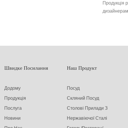
BBQ Hot 
Продукція 
Plate Нев
дизайнерами
Посуд
інтегруючи 
повністю по
модним диз
Швидке Посилання
Наш Продукт
Додому
Посуд
Продукція
Скляний Посуд
Послуга
Столові Прилади З
Новини
Нержавіючої Сталі