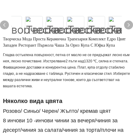
Творческа Мода Проста Керамична Трапезария Комплект Едро Цвят
Западен Ресторант Пържола Чаша За Ориз Купа С Юфка Купа
Гладка остъклена повърхност, петна от масло не се придържат лесно към
нея, лесно почистване. Изстрелване2 пъти над1320 ℃, силна и стегната.
Факвационни доставки и конкурентна цена. Плат, купа отдолу стабилно
гладко, а не надраскване с таблица. Рустичен и класически стил. Изберете
между различни живи и неутрални тонове, които да съответстват на
вашата естетика.
Няколко вида цвята
Розово/
Синьо/
Черен/
Жълто/
кремав цвят
8 инчови 10 -инчови чинии за вечеря/чиния за
десерт/чиния за салата/чиния за торта/плочи на