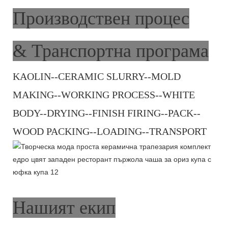
Производствен процес
& Транспортна програма
KAOLIN--CERAMIC SLURRY--MOLD
MAKING--WORKING PROCESS--WHITE
BODY--DRYING--FINISH FIRING--PACK--
WOOD PACKING--LOADING--TRANSPORT
Нашият екип