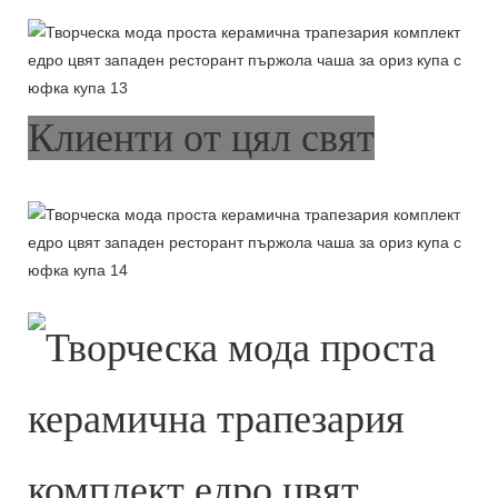
Клиенти от цял ​​свят