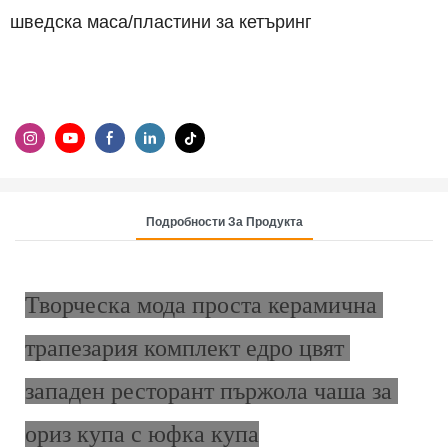
шведска маса/пластини за кетъринг
Подробности За Продукта
Творческа мода проста керамична 
трапезария комплект едро цвят 
западен ресторант пържола чаша за 