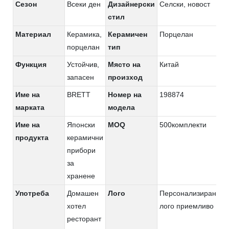
Сезон
Всеки ден
Дизайнерски
Селски, новост
стил
Материал
Керамика,
Керамичен
Порцелан
порцелан
тип
Функция
Устойчив,
Място на
Китай
запасен
произход
Име на
BRETT
Номер на
198874
марката
модела
Име на
Японски
MOQ
500комплекти
продукта
керамични
прибори
за
хранене
Употреба
Домашен
Лого
Персонализирано
хотел
лого приемливо
ресторант