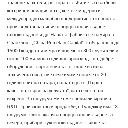
хранене за хотели, ресторант, събитие за сватбени
кетъринг и авиация и т.н., което е модерно и
международно мащабно предприятие с основната
производствена линия в порцеланови съдове,
плоски съдове и др. Нашата фабрика се намира в
Chaozhou - „China Porcelain Capital“, с обща площ до
15000 квадратни метра и повече от 300 служители и
около 100 милиона годишно производство, добре
оборудвани съоръжения за тестване и силна
техническа сила, ние вече имаме повече от 20
години опит на пазара, нашата цел е „Първо
качество, първо на услугата“, като е честна и
искрено. За шоурума Ние сме специализирани в
R&D, Производство и продажби, в Гуанджоу има 13
шоуруми, които включват порцеланови съдове за
вечеря, прибори, кухненски съдове, съдове за