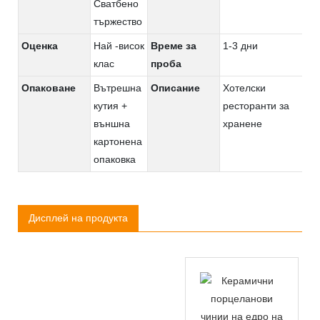
Сватбено
тържество
Оценка
Най -висок
Време за
1-3 дни
клас
проба
Опаковане
Вътрешна
Описание
Хотелски
кутия +
ресторанти за
външна
хранене
картонена
опаковка
Дисплей на продукта