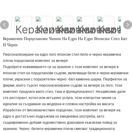
Керамични Порцеланови Чинии На Едро На Едро Японски Стил Бял
И Черен
Персонализиране на едро лого японски стил бяло и черно керамична
плоча порцеланов комплект за вечеря
Подобрете изживяването си за хранене с този комплект за вечеря в
японски стил на порцеланови съдове, включващи бели и черни керамични
плочи, украсени с поразителен черно -бял каменна шарка. Перфектен за
фирми, които търсят персонализирани съдове за вечеря за лого, този
комплект предлага както стил, така и функционалност. Независимо дали
сте ресторант, хотел или кетъринг услуга, тези елегантни чинии са
идеални за създаване на модерна и сложна настройка на масата.
Изработен от висококачествен порцелан, този комплект за вечеря на
едро е достатъчно издръжлив за ежедневна употреба, като
същевременно добавя художествено докосване към всеки повод за
хранене. Черно -белите керамични плочи смесват традиционната